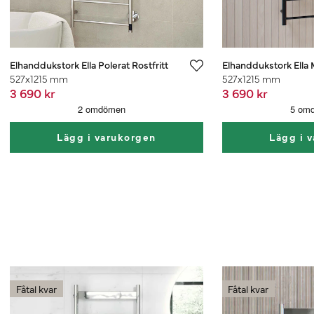
Elhanddukstork Ella Polerat Rostfritt
Elhanddukstork Ella 
527x1215 mm
527x1215 mm
3 690 kr
3 690 kr
Lägg i varukorgen
Lägg i 
Fåtal kvar
Fåtal kvar