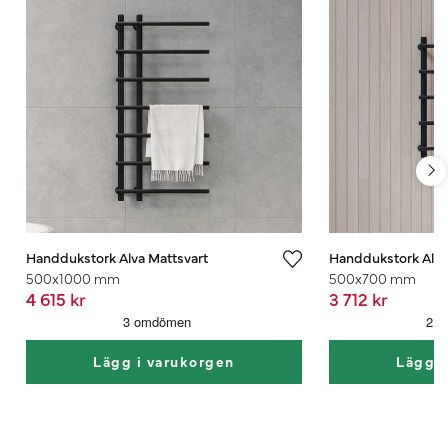
Handdukstork Alva Mattsvart
Handdukstork Alva
500x1000 mm
500x700 mm
4 615 kr
3 712 kr
Lägg i varukorgen
Lägg i