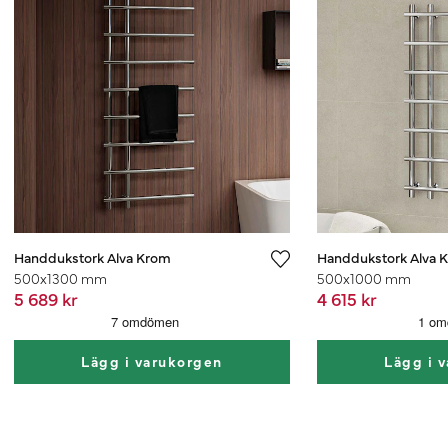
Handdukstork Alva Krom
Handdukstork Alva 
500x1300 mm
500x1000 mm
5 689 kr
4 615 kr
Lägg i varukorgen
Lägg i 