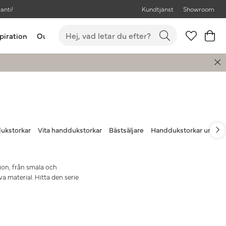
anti!
Kundtjänst
Showroom
piration
Outlet
Bästsäljare
ukstorkar
Vita handdukstorkar
Bästsäljare
Handdukstorkar under 
tion, från smala och
a material. Hitta den serie