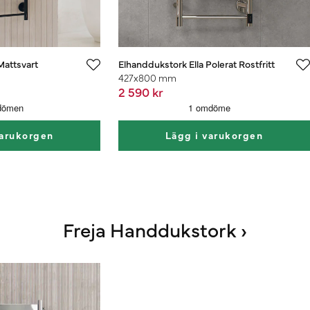
Mattsvart
Elhanddukstork Ella Polerat Rostfritt
427x800 mm
2 590 kr
varukorgen
Lägg i varukorgen
Freja Handdukstork ›