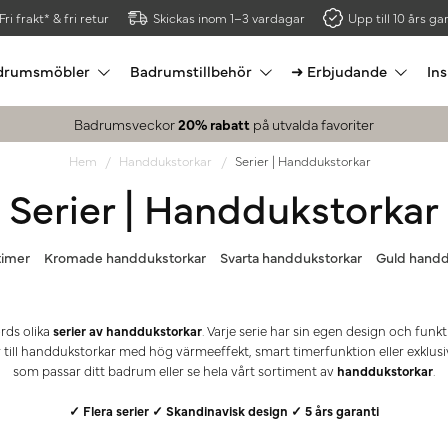
Fri frakt* & fri retur
Skickas inom 1–3 vardagar
Upp till 10 års gar
drumsmöbler
Badrumstillbehör
➜ Erbjudande
Ins
Badrumsveckor
20% rabatt
på utvalda favoriter
Hem
Handdukstorkar
Serier | Handdukstorkar
Serier | Handdukstorkar
timer
Kromade handdukstorkar
Svarta handdukstorkar
Guld handd
rds olika
serier av handdukstorkar
. Varje serie har sin egen design och funk
ill handdukstorkar med hög värmeeffekt, smart timerfunktion eller exklusiv
som passar ditt badrum eller se hela vårt sortiment av
handdukstorkar
.
✓ Flera serier ✓ Skandinavisk design ✓ 5 års garanti