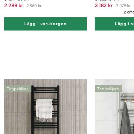
2 288 kr
3 182 kr
2 860 kr
3 978 kr
Lägg i varukorgen
Lägg i 
Toppsäljare
Toppsäljare