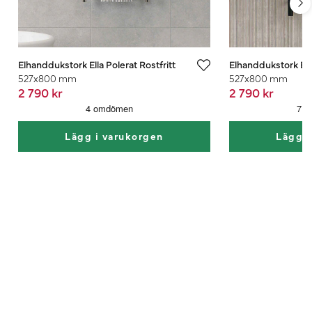
Elhanddukstork Ella Polerat Rostfritt
Elhanddukstork Ell
527x800 mm
527x800 mm
2 790 kr
2 790 kr
Lägg i varukorgen
Lägg i