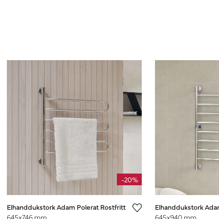
-20%
Elhanddukstork Adam Polerat Rostfritt
Elhanddukstork Adam
645x746 mm
645x940 mm