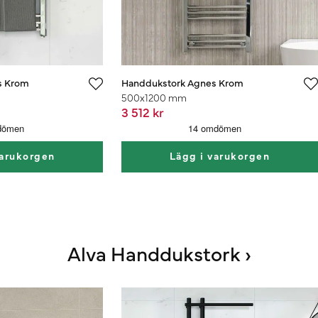
s Krom
Handdukstork Agnes Krom
500x1200 mm
3 512 kr
varukorgen
Lägg i varukorgen
Alva Handdukstork ›