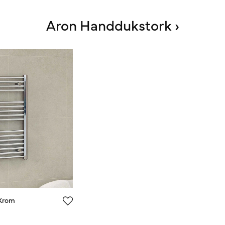
Aron Handdukstork ›
 Krom