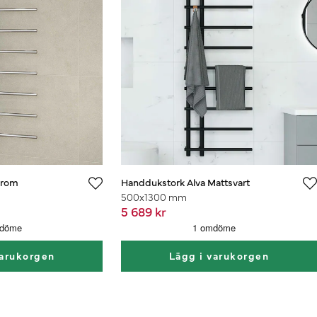
Krom
Handdukstork Alva Mattsvart
500x1300 mm
5 689 kr
varukorgen
Lägg i varukorgen