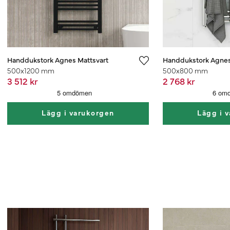
Handdukstork Agnes Mattsvart
Handdukstork Agne
500x1200 mm
500x800 mm
3 512 kr
2 768 kr
Lägg i varukorgen
Lägg i 