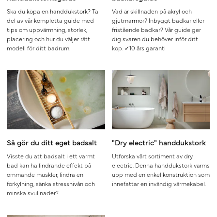
Ska du köpa en handdukstork? Ta
Vad är skillnaden på akryl och
del av vår kompletta guide med
gjutmarmor? Inbyggt badkar eller
tips om uppvärmning, storlek,
fristående badkar? Vår guide ger
placering och hur du väljer rätt
dig svaren du behöver inför ditt
modell för ditt badrum.
köp. ✓10 års garanti
Så gör du ditt eget badsalt
"Dry electric" handdukstork
Visste du att badsalt i ett varmt
Utforska vårt sortiment av dry
bad kan ha lindrande effekt på
electric. Denna handdukstork värms
ömmande muskler, lindra en
upp med en enkel konstruktion som
förkylning, sänka stressnivån och
innefattar en invändig värmekabel.
minska svullnader?