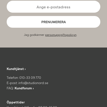
PRENUMERERA
Jag godkänner
personuppgiftspolicyn
.
Kundtjänst ›
Telefon:
010-33 09 770
E-post:
info@studionord.se
FAQ:
Kundforum ›
Öppettider