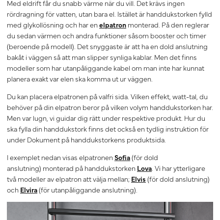
Med eldrift får du snabb värme när du vill. Det krävs ingen
rördragning för vatten, utan bara el. Istället är handdukstorken fylld
med glykollösning och har en
elpatron
monterad. På den reglerar
du sedan värmen och andra funktioner såsom booster och timer
(beroende på modell). Det snyggaste är att ha en dold anslutning
bakåt i väggen så att man slipper synliga kablar. Men det finns
modeller som har utanpåliggande kabel om man inte har kunnat
planera exakt var elen ska komma ut ur väggen.
Du kan placera elpatronen på valfri sida. Vilken effekt, watt-tal, du
behöver på din elpatron beror på vilken volym handdukstorken har.
Men var lugn, vi guidar dig rätt under respektive produkt. Hur du
ska fylla din handdukstork finns det också en tydlig instruktion för
under Dokument på handdukstorkens produktsida.
I exemplet nedan visas elpatronen
Sofia
(för dold
anslutning)
monterad på handdukstorken
Lova
. Vi har ytterligare
två modeller av elpatron att välja mellan;
Elvis
(för dold anslutning)
och
Elvira
(för utanpåliggande anslutning).