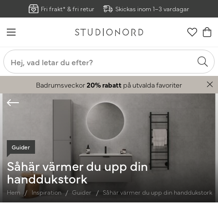
Fri frakt* & fri retur
Skickas inom 1–3 vardagar
Badrumsveckor
20% rabatt
på utvalda favoriter
Guider
Såhär värmer du upp din
handdukstork
Hem
Inspiration
Guider
Såhär värmer du upp din handdukstork