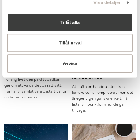
Visa detaljer
mer om 5 viktiga skäl till att välja en
drömmer om? Vi ger dig 5 tips för
handdukstork.
maximal njutning.
Tillåt alla
Tillåt urval
Avvisa
Skötselråd för ditt badkar
Såhär luftar du din
handdukstork
Förläng livstiden på ditt badkar
genom att vårda det på rätt sätt.
Att lufta en handdukstork kan
Här har vi samlat våra bästa tips för
kanske verka komplicerat, men det
underhåll av badkar.
är egentligen ganska enkelt. Här
listar vi i punktform hur du går
tillväga.