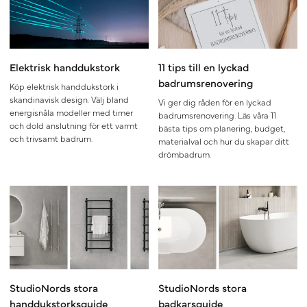
Elektrisk handdukstork
11 tips till en lyckad
badrumsrenovering
Köp elektrisk handdukstork i
skandinavisk design. Välj bland
Vi ger dig råden för en lyckad
energisnåla modeller med timer
badrumsrenovering. Läs våra 11
och dold anslutning för ett varmt
bästa tips om planering, budget,
och trivsamt badrum.
materialval och hur du skapar ditt
drömbadrum.
StudioNords stora
StudioNords stora
handdukstorksguide
badkarsguide