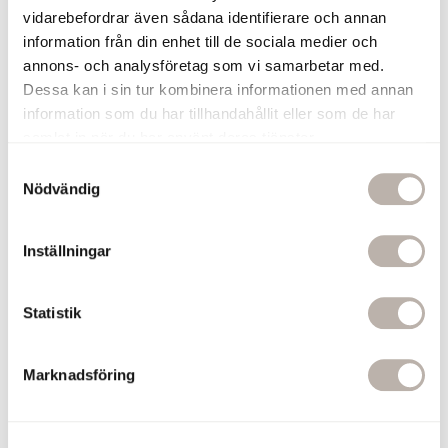
modellerna har lägre effekt, lägre energiförbrukning och oftast
vidarebefordrar även sådana identifierare och annan
lägre pris.
information från din enhet till de sociala medier och
annons- och analysföretag som vi samarbetar med.
Dessa kan i sin tur kombinera informationen med annan
information som du har tillhandahållit eller som de har
samlat in när du har använt deras tjänster.
S
Liknande artiklar
Nödvändig
a
m
t
Inställningar
y
c
k
Statistik
e
s
Undvik dyra misstag vid köp
Vad behöver du för det
Marknadsföring
v
av handdukstork
perfekta badet?
a
En komplett elektrisk handdukstork
Vad behövs egentligen för det där
l
går att köpa för under 2000 kr. Läs
perfekta badet som så många