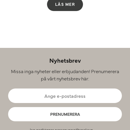
LÄS MER
Nyhetsbrev
Missa inga nyheter eller erbjudanden! Prenumerera
på vårt nyhetsbrev här:
PRENUMERERA
Jag godkänner
personuppgiftspolicyn
.