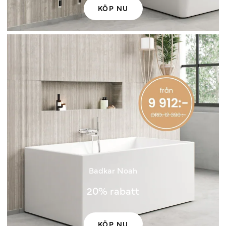
KÖP NU
Badkar Noah
20% rabatt
KÖP NU