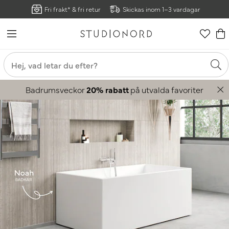
Fri frakt* & fri retur
Skickas inom 1–3 vardagar
Badrumsveckor
20% rabatt
på utvalda favoriter