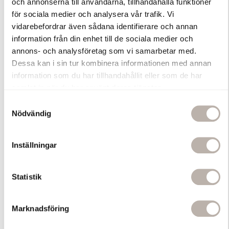
och annonserna till användarna, tillhandahålla funktioner
för sociala medier och analysera vår trafik. Vi
vidarebefordrar även sådana identifierare och annan
När kvalitet och design möts
information från din enhet till de sociala medier och
Havtorn
annons- och analysföretag som vi samarbetar med.
Dessa kan i sin tur kombinera informationen med annan
information som du har tillhandahållit eller som de har
samlat in när du har använt deras tjänster.
S
KÖP NU
Nödvändig
a
m
t
Inställningar
y
Utforska våra kommoder ›
c
k
Statistik
Toppsäljare
Toppsäljare
e
s
Marknadsföring
v
a