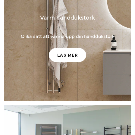
Varm handdukstork
Olika sätt att värma upp din handdukstork
LÄS MER