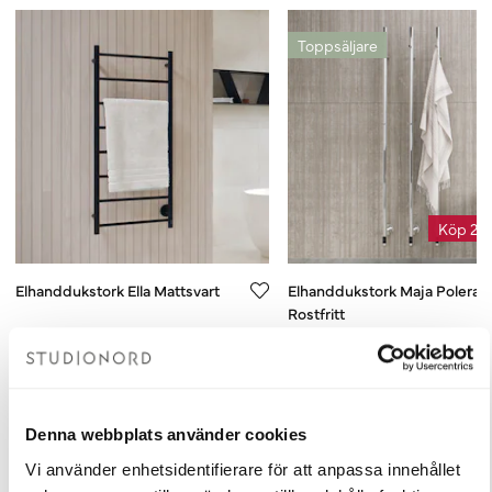
Toppsäljare
Köp 2, 
Elhanddukstork Ella Mattsvart
Elhanddukstork Maja Polerat
Rostfritt
527x1215 mm
85x1650 mm
3 690 kr
2 590 kr
Lägg i varukorgen
Lägg i varukorge
Denna webbplats använder cookies
Vi använder enhetsidentifierare för att anpassa innehållet