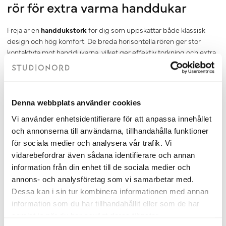
rör för extra varma handdukar
Freja är en
handdukstork
för dig som uppskattar både klassisk
design och hög komfort. De breda horisontella rören ger stor
kontaktyta mot handdukarna, vilket ger effektiv torkning och extra
varma handdukar efter duschen eller badet. Under rätt
förutsättningar kan Freja dessutom bidra med värme till ett mindre
badrum.
Den luftiga designen gör det enkelt att placera och ta ner
Denna webbplats använder cookies
handdukarna, samtidigt som Freja passar perfekt för dig som vill
ha ett stilrent badrum med prydligt vikta handdukar.
Vi använder enhetsidentifierare för att anpassa innehållet
Välj mellan eldrift, vattenburen
och annonserna till användarna, tillhandahålla funktioner
för sociala medier och analysera vår trafik. Vi
värme eller kombidrift
vidarebefordrar även sådana identifierare och annan
information från din enhet till de sociala medier och
Freja kan installeras som
elhanddukstork
, med
vattenburen värme
annons- och analysföretag som vi samarbetar med.
eller med kombidrift. För vattenburen drift kompletteras
Dessa kan i sin tur kombinera informationen med annan
handdukstorken med en
ventil
, medan eldrift kräver en
elpatron
.
information som du har tillhandahållit eller som de har
Kombidrift är ett populärt val eftersom du får det bästa av två
samlat in när du har använt deras tjänster.
uppvärmningsalternativ. Under vinterhalvåret utnyttjar