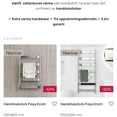
eldrift
,
vattenburen värme
eller kombidrift. Se även hela vårt
sortiment av
handdukstorkar
.
✓ Extra varma handdukar ✓ Tre uppvärmningsalternativ ✓ 5 års
garanti
2 produkter
Fåtal kvar
Fåtal kvar
-50%
-50%
Handdukstork Freja Krom
Handdukstork Freja Krom
500x800 mm
500x1200 mm