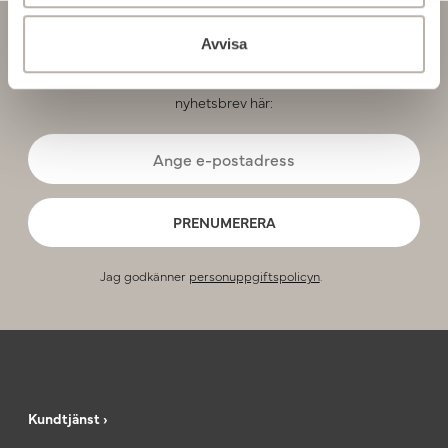
Nyhetsbrev
Avvisa
Missa inga nyheter eller erbjudanden! Prenumerera på vårt
nyhetsbrev här:
PRENUMERERA
Jag godkänner
personuppgiftspolicyn
.
Kundtjänst ›