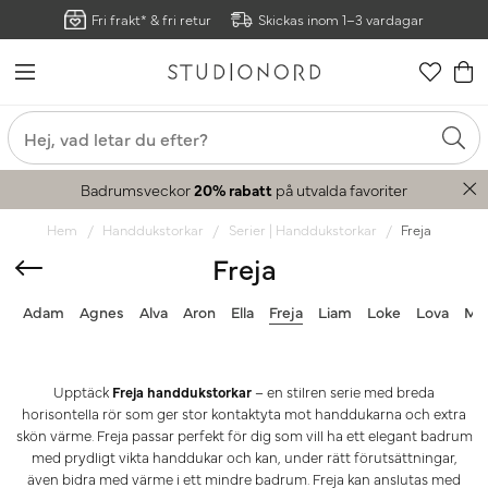
Fri frakt* & fri retur
Skickas inom 1–3 vardagar
Badrumsveckor
20% rabatt
på utvalda favoriter
Hem
Handdukstorkar
Serier | Handdukstorkar
Freja
Freja
Adam
Agnes
Alva
Aron
Ella
Freja
Liam
Loke
Lova
Ma
Upptäck
Freja handdukstorkar
– en stilren serie med breda
horisontella rör som ger stor kontaktyta mot handdukarna och extra
skön värme. Freja passar perfekt för dig som vill ha ett elegant badrum
med prydligt vikta handdukar och kan, under rätt förutsättningar,
även bidra med värme i ett mindre badrum. Freja kan anslutas med