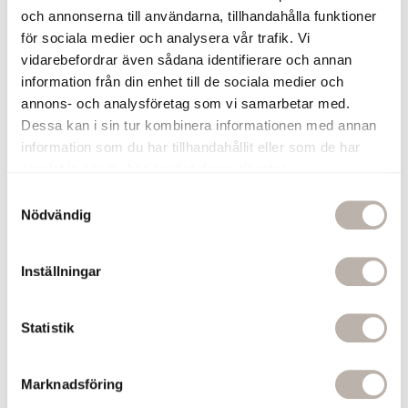
och annonserna till användarna, tillhandahålla funktioner
för sociala medier och analysera vår trafik. Vi
vidarebefordrar även sådana identifierare och annan
information från din enhet till de sociala medier och
annons- och analysföretag som vi samarbetar med.
Dessa kan i sin tur kombinera informationen med annan
information som du har tillhandahållit eller som de har
samlat in när du har använt deras tjänster.
S
Nödvändig
a
m
t
Inställningar
y
c
k
Statistik
e
s
Marknadsföring
v