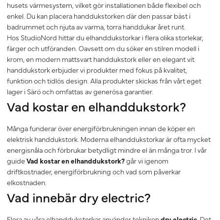
husets värmesystem, vilket gör installationen både flexibel och
enkel. Du kan placera handdukstorken där den passar bäst i
badrummet och njuta av varma, torra handdukar året runt.
Hos StudioNord hittar du elhanddukstorkar i flera olika storlekar,
färger och utföranden. Oavsett om du söker en stilren modell i
krom, en modern mattsvart handdukstork eller en elegant vit
handdukstork erbjuder vi produkter med fokus på kvalitet,
funktion och tidlös design. Alla produkter skickas från vårt eget
lager i Särö och omfattas av generösa garantier.
Vad kostar en elhanddukstork?
Många funderar över energiförbrukningen innan de köper en
elektrisk handdukstork. Moderna elhanddukstorkar är ofta mycket
energisnåla och förbrukar betydligt mindre el än många tror. I vår
guide
Vad kostar en elhanddukstork?
går vi igenom
driftkostnader, energiförbrukning och vad som påverkar
elkostnaden.
Vad innebär dry electric?
Flera av våra elhanddukstorkar använder tekniken
dry electric
. Det