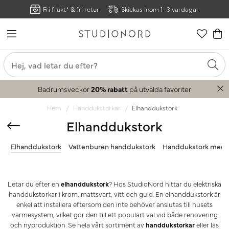
Fri frakt* & fri retur
Skickas inom 1–3 vardagar
Badrumsveckor
20% rabatt
på utvalda favoriter
Hem
Handdukstorkar
Elhanddukstork
Elhanddukstork
Elhanddukstork
Vattenburen handdukstork
Handdukstork med 
Letar du efter en
elhanddukstork
? Hos StudioNord hittar du elektriska
handdukstorkar i krom, mattsvart, vitt och guld. En elhanddukstork är
enkel att installera eftersom den inte behöver anslutas till husets
värmesystem, vilket gör den till ett populärt val vid både renovering
och nyproduktion. Se hela vårt sortiment av
handdukstorkar
eller läs