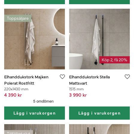
Toppsäljare
Köp 2, få 20%
Elhanddukstork Majken
Elhanddukstork Stella
Polerat Rostfritt
Mattsvart
220x1430 mm
1515 mm
4 390 kr
3 990 kr
Lägg i varukorgen
Lägg i varukorgen
Tillfälligt slut