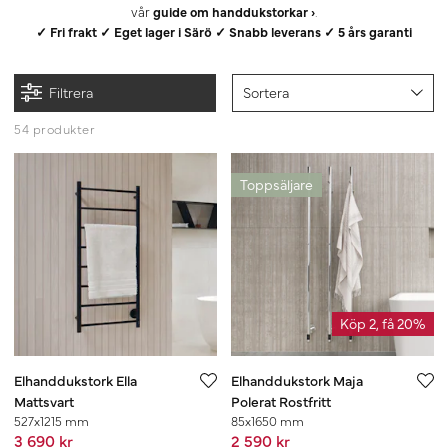
vår
guide om handdukstorkar ›
.
✓ Fri frakt ✓ Eget lager i Särö ✓ Snabb leverans ✓ 5 års garanti
Filtrera
Sortera
54 produkter
Toppsäljare
Köp 2, få 20%
Elhanddukstork Ella
Elhanddukstork Maja
Mattsvart
Polerat Rostfritt
527x1215 mm
85x1650 mm
3 690 kr
2 590 kr