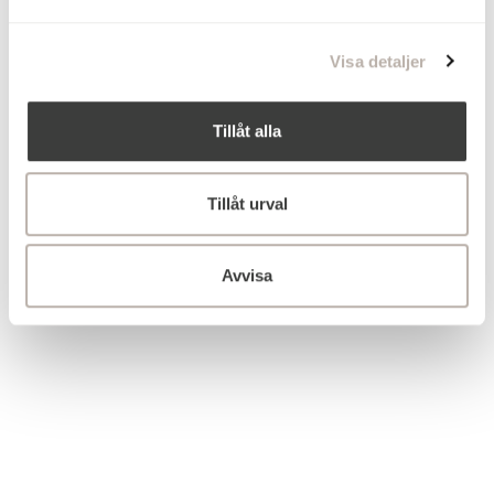
a
l
Visa detaljer
Tillåt alla
Tillåt urval
Avvisa