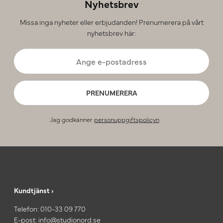
Nyhetsbrev
Missa inga nyheter eller erbjudanden! Prenumerera på vårt
nyhetsbrev här:
PRENUMERERA
Jag godkänner
personuppgiftspolicyn
.
Kundtjänst ›
Telefon:
010-33 09 770
E-post:
info@studionord.se