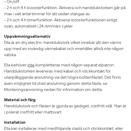
- On/off.
- 2 h och 4 h boosterfunktion. Aktivera och handdukstorken går på
max i valt antal timmar för att sedan stängas av.
- 2 h och 4 h timerfunktion. Aktiverar boosterfunktionen enligt
ovan, automatiskt i 24-timmars cykler.
Uppvärmningsalternativ
Ella är en dry electric-handdukstork vilket innebär att den värms
upp med en invändig värmekabel och innehåller alltså inte någon
vätska.
Ella behöver
inte
kompletteras med någon separat elpatron.
Handdukstorken levereras med kabel och stickkontakt för
utanpåliggande anslutning via det högra bottenfästet. Det finns
även möjlighet till dold anslutning genom detta fäste, se
Monteringsanvisning nedan för information om detta.
Material och färg
Handdukstork och fästen är gjorda av gediget, rostfritt stål. Ytan är
i polerat rostfritt eller mattsvart.
Installation
Ella kan installeras med medföljande sladd och stickkontakt, eller