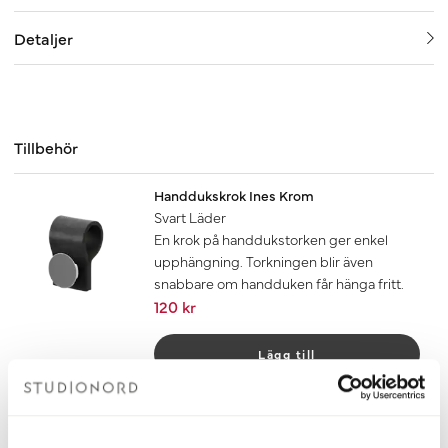
Detaljer
Tillbehör
Handdukskrok Ines Krom
Svart Läder
En krok på handdukstorken ger enkel
upphängning. Torkningen blir även
snabbare om handduken får hänga fritt.
120 kr
Lägg till
Handdukskrok Ines Krom
Mörkbrunt Läder