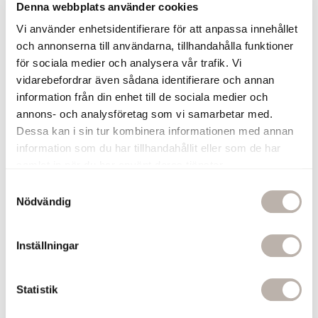
En krok på handdukstorken ger enkel
Denna webbplats använder cookies
upphängning. Torkningen blir även
Vi använder enhetsidentifierare för att anpassa innehållet
snabbare om handduken får hänga fritt.
och annonserna till användarna, tillhandahålla funktioner
120 kr
för sociala medier och analysera vår trafik. Vi
vidarebefordrar även sådana identifierare och annan
Lägg till
information från din enhet till de sociala medier och
annons- och analysföretag som vi samarbetar med.
Handdukskrok Ines Krom
Dessa kan i sin tur kombinera informationen med annan
Ljusbrunt Läder
information som du har tillhandahållit eller som de har
En krok på handdukstorken ger enkel
samlat in när du har använt deras tjänster.
upphängning. Torkningen blir även
snabbare om handduken får hänga fritt.
S
120 kr
Nödvändig
a
m
Lägg till
t
Inställningar
y
c
Relaterade produkter
k
Statistik
e