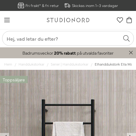
Fri frakt* & fri retur
Skickas inom 1–3 vardagar
Badrumsveckor
20% rabatt
på utvalda favoriter
Hem
Handdukstorkar
Serier | Handdukstorkar
Elhanddukstork Ella Matts
Toppsäljare