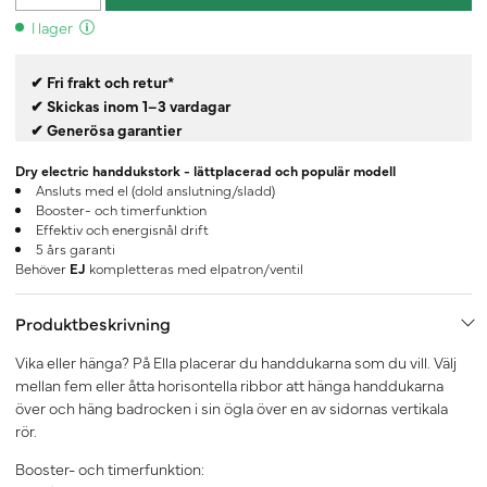
I lager
✔ Fri frakt och retur*
✔ Skickas inom 1–3 vardagar
✔ Generösa garantier
Dry electric handdukstork - lättplacerad och populär modell
Ansluts med el (dold anslutning/sladd)
Booster- och timerfunktion
Effektiv och energisnål drift
5 års garanti
Behöver
EJ
kompletteras med elpatron/ventil
Produktbeskrivning
Vika eller hänga? På Ella placerar du handdukarna som du vill. Välj
mellan fem eller åtta horisontella ribbor att hänga handdukarna
över och häng badrocken i sin ögla över en av sidornas vertikala
rör.
Booster- och timerfunktion: