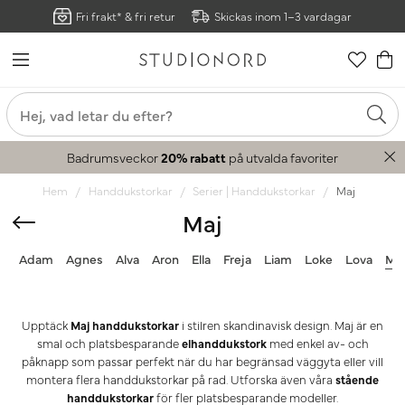
Fri frakt* & fri retur
Skickas inom 1–3 vardagar
Badrumsveckor
20% rabatt
på utvalda favoriter
Hem
Handdukstorkar
Serier | Handdukstorkar
Maj
Maj
Adam
Agnes
Alva
Aron
Ella
Freja
Liam
Loke
Lova
Ma
Upptäck
Maj handdukstorkar
i stilren skandinavisk design. Maj är en
smal och platsbesparande
elhanddukstork
med enkel av- och
påknapp som passar perfekt när du har begränsad väggyta eller vill
montera flera handdukstorkar på rad. Utforska även våra
stående
handdukstorkar
för fler platsbesparande modeller.