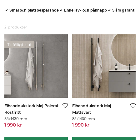
✓ Smal och platsbesparande ✓ Enkel av- och påknapp ✓ 5 års garanti
2 produkter
Tillfälligt slut
Elhanddukstork Maj Polerat
Elhanddukstork Maj
Rostfritt
Mattsvart
85x1430 mm
85x1430 mm
1 990 kr
1 990 kr