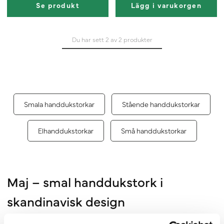
Se produkt
Lägg i varukorgen
Du har sett 2 av 2 produkter
Smala handdukstorkar
Stående handdukstorkar
Elhanddukstorkar
Små handdukstorkar
Maj – smal handdukstork i
skandinavisk design
Maj är en
smal handdukstork
med eldrift för dig som vill utnyttja