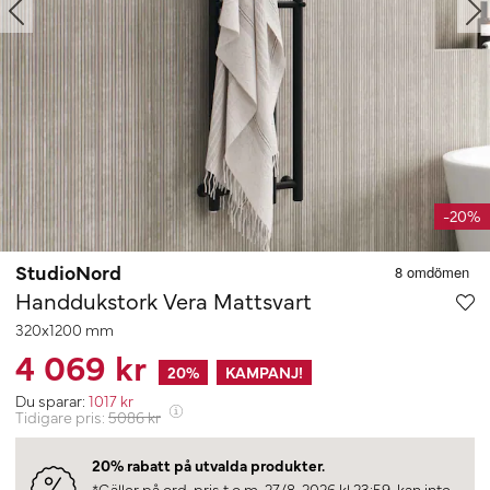
-20%
StudioNord
Handdukstork Vera Mattsvart
320x1200 mm
4 069 kr
20
%
KAMPANJ!
Du sparar:
1017
kr
Tidigare pris:
5086
kr
20% rabatt på utvalda produkter.
*Gäller på ord. pris t.o.m. 27/8-2026 kl 23:59, kan inte