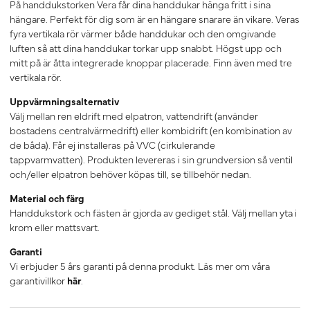
På handdukstorken Vera får dina handdukar hänga fritt i sina
hängare. Perfekt för dig som är en hängare snarare än vikare. Veras
fyra vertikala rör värmer både handdukar och den omgivande
luften så att dina handdukar torkar upp snabbt. Högst upp och
mitt på är åtta integrerade knoppar placerade. Finn även med tre
vertikala rör.
Uppvärmningsalternativ
Välj mellan ren eldrift med elpatron, vattendrift (använder
bostadens centralvärmedrift) eller kombidrift (en kombination av
de båda). Får ej installeras på VVC (cirkulerande
tappvarmvatten). Produkten levereras i sin grundversion så ventil
och/eller elpatron behöver köpas till, se tillbehör nedan.
Material och färg
Handdukstork och fästen är gjorda av gediget stål. Välj mellan yta i
krom eller mattsvart.
Garanti
Vi erbjuder 5 års garanti på denna produkt. Läs mer om våra
garantivillkor
här
.