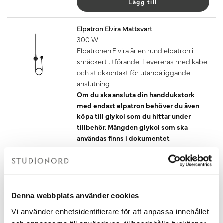
Lägg till
Elpatron Elvira Mattsvart
300 W
Elpatronen Elvira är en rund elpatron i
smäckert utförande. Levereras med kabel
och stickkontakt för utanpåliggande
anslutning.
Om du ska ansluta din handdukstork
med endast elpatron behöver du även
köpa till glykol som du hittar under
tillbehör. Mängden glykol som ska
användas finns i dokumentet
fyllningsanvisning under fliken
dokument nedan.
1 490 kr
Denna webbplats använder cookies
Lägg till
Vi använder enhetsidentifierare för att anpassa innehållet
Elpatron Elvis Mattsvart