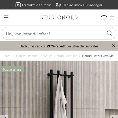
Fri frakt* & fri retur
Skickas inom 1–3 vardagar
Badrumsveckor
20% rabatt
på utvalda favoriter
Hem
Handdukstorkar
Serier | Handdukstorkar
Handdukstork Vera Mattsv
Toppsäljare