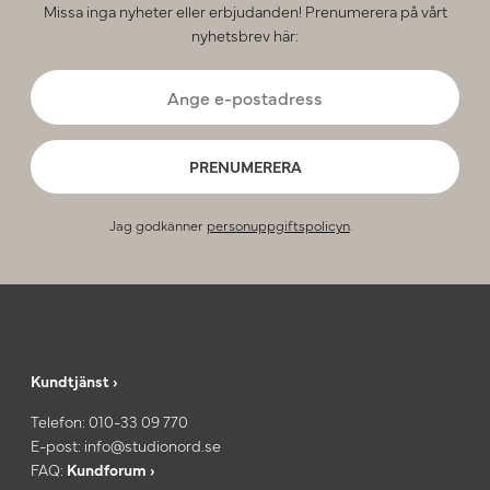
Missa inga nyheter eller erbjudanden! Prenumerera på vårt
nyhetsbrev här:
PRENUMERERA
Jag godkänner
personuppgiftspolicyn
.
Kundtjänst ›
Telefon:
010-33 09 770
E-post:
info@studionord.se
FAQ:
Kundforum ›