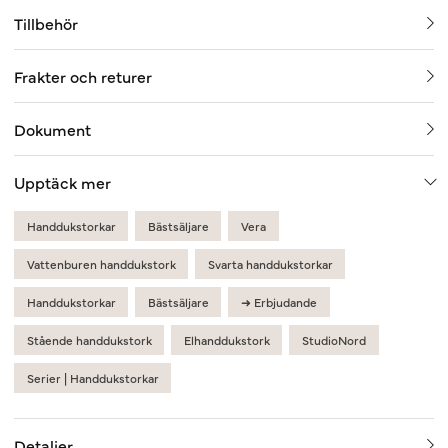
Tillbehör
Frakter och returer
Dokument
Upptäck mer
Handdukstorkar
Bästsäljare
Vera
Vattenburen handdukstork
Svarta handdukstorkar
Handdukstorkar
Bästsäljare
➜ Erbjudande
Stående handdukstork
Elhanddukstork
StudioNord
Serier | Handdukstorkar
Detaljer