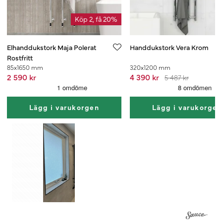
Köp 2, få 20%
Elhanddukstork Maja Polerat
Handdukstork Vera Krom
Rostfritt
85x1650 mm
320x1200 mm
2 590 kr
4 390 kr
5 487 kr
Lägg i varukorgen
Lägg i varukorge
1