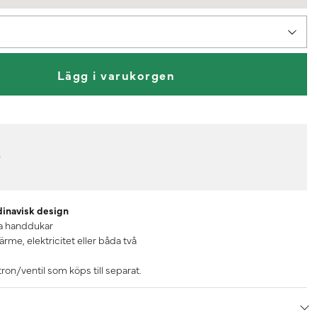
Lägg i varukorgen
r
dinavisk design
ta handdukar
ärme, elektricitet eller båda två
on/ventil som köps till separat.