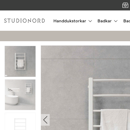
Handdukstorkar
Badkar
Ba