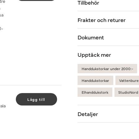
tre
Tillbehör
å
sa
Frakter och returer
0-
Dokument
Upptäck mer
Handdukstorkar under 2000:-
Handdukstorkar
Vattenbure
Elhanddukstork
StudioNord
Lägg till
ala
Detaljer