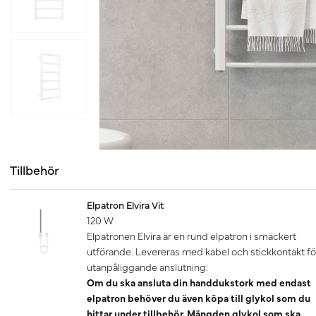
Tillbehör
Elpatron Elvira Vit
120 W
Elpatronen Elvira är en rund elpatron i smäckert
utförande. Levereras med kabel och stickkontakt fö
utanpåliggande anslutning.
Om du ska ansluta din handdukstork med endast
elpatron behöver du även köpa till glykol som du
hittar under tillbehör. Mängden glykol som ska