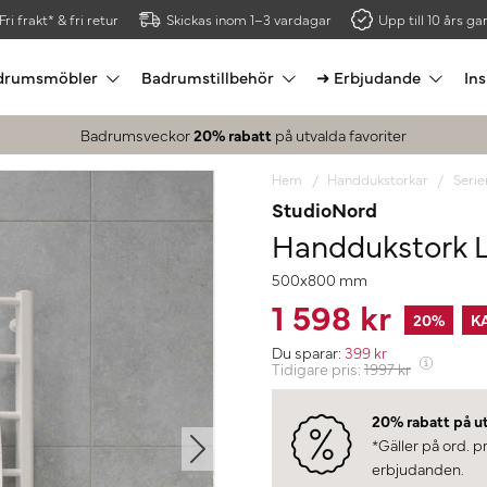
Fri frakt* & fri retur
Skickas inom 1–3 vardagar
Upp till 10 års gar
drumsmöbler
Badrumstillbehör
➜ Erbjudande
Ins
Badrumsveckor
20% rabatt
på utvalda favoriter
Hem
Handdukstorkar
Serie
StudioNord
Handdukstork L
500x800 mm
1 598 kr
20
%
K
Du sparar:
399
kr
Tidigare pris:
1997
kr
20% rabatt på u
*Gäller på ord. p
erbjudanden.