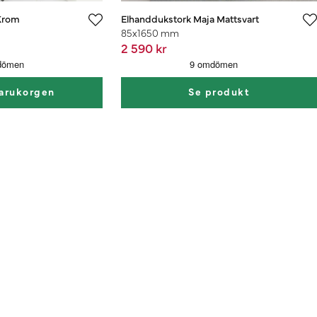
Krom
Elhanddukstork Maja Mattsvart
85x1650 mm
2 590 kr
varukorgen
Se produkt