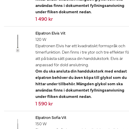
användas finns i dokumentet fyllningsanvisning
under fliken dokument nedan.
1 490 kr
Elpatron Elvis Vit
120 W
Elpatronen Elvis har ett kvadratiskt formspråk och
timerfunktion. Den finns i tre ytor och tre effekter fö
att på bästa sätt passa din handdukstork. Elvis är
anpassad för dold anslutning.
Om du ska ansluta din handdukstork med endast
elpatron behöver du även köpa till glykol som du
hittar under tillbehör. Mängden glykol som ska
användas finns i dokumentet fyllningsanvisning
under fliken dokument nedan.
1 590 kr
Elpatron Sofia Vit
150 W