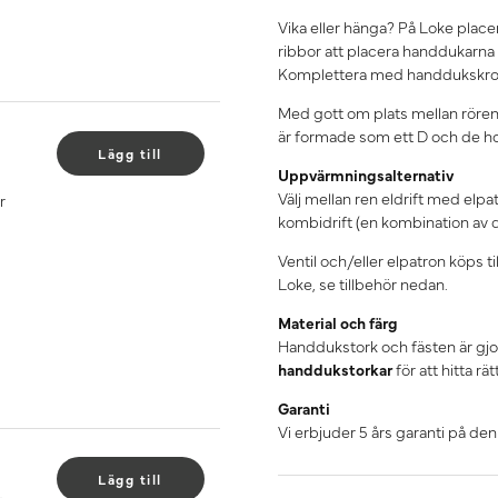
Vika eller hänga? På Loke placer
ribbor att placera handdukarna 
Komplettera med handdukskroka
Med gott om plats mellan rören 
är formade som ett D och de hor
Lägg till
Uppvärmningsalternativ
Välj mellan ren eldrift med elpa
r
kombidrift (en kombination av d
Ventil och/eller elpatron köps 
Loke, se tillbehör nedan.
Material och färg
Handdukstork och fästen är gjor
handdukstorkar
för att hitta rä
Garanti
Vi erbjuder 5 års garanti på de
Lägg till