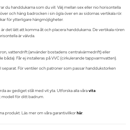
ar du handdukarna som du vill. Välj mellan sex eller nio horisontella
över och häng badrocken i sin ögla över en av sidornas vertikala rör.
r för ytterligare hängmöjligheter.
är det lätt att komma åt och placera handdukarna. De vertikala rören
isontella är välvda.
tron, vattendrift (använder bostadens centralvärmedrift) eller
e båda). Får ej installeras på VVC (cirkulerande tappvarmvatten).
till separat. För ventiler och patroner som passar handdukstorken
da av gediget stål med vit yta. Utforska alla våra
vita
tt modell för ditt badrum.
nna produkt. Läs mer om våra garantivillkor
här
.