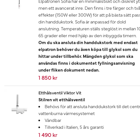
Elpatronen Sofia har en minimalistiskt och diskret yt
men ett avancerat inre. Den finns i tre färger och tv
effekter (150W eller 300W) för att på bästa sätt pas
din handdukstork. Sofia är anpassad för dold
anslutning. Temperaturen ställs steglöst in mellan 1
65 grader eller med hjälp av den inbyggda timern.
Om du ska ansluta din handdukstork med endast
elpatron behöver du även köpa till glykol som du
hittar under tillbehör. Mängden glykol som ska
användas finns i dokumentet fyllningsanvisning
under fliken dokument nedan.
1 850 kr
Etthålsventil Viktor Vit
Stilren vit etthålsventil
Behövs för att ansluta handdukstork till det centr
vattenburna värmesystemet
Vändbar
Tillverkad i Italien, 5 års garanti
1 490 kr