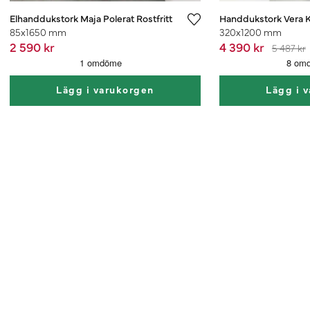
Elhanddukstork Maja Polerat Rostfritt
Handdukstork Vera 
85x1650 mm
320x1200 mm
2 590 kr
4 390 kr
5 487 kr
Lägg i varukorgen
Lägg i 