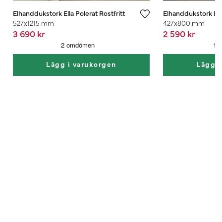
Elhanddukstork Ella Polerat Rostfritt
Elhanddukstork Ella
527x1215 mm
427x800 mm
3 690 kr
2 590 kr
Lägg i varukorgen
Lägg i