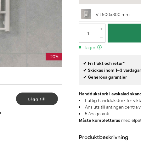
Vit 500x800 mm
I lager
-20%
✔ Fri frakt och retur*
✔ Skickas inom 1–3 vardaga
✔ Generösa garantier
Handdukstork i avskalad skan
Lägg till
Luftig handdukstork för vik
Ansluts till antingen centralv
r
5 års garanti
Måste kompletteras
med elpatr
Produktbeskrivning