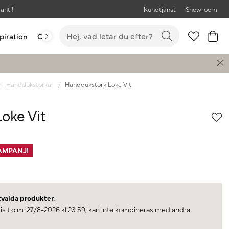
anti!
Kundtjänst
Showroom
piration
Outlet
Bästsäljare
r | Handdukstorkar
Handdukstork Loke Vit
oke Vit
AMPANJ!
tvalda produkter.
ris t.o.m. 27/8-2026 kl 23:59, kan inte kombineras med andra