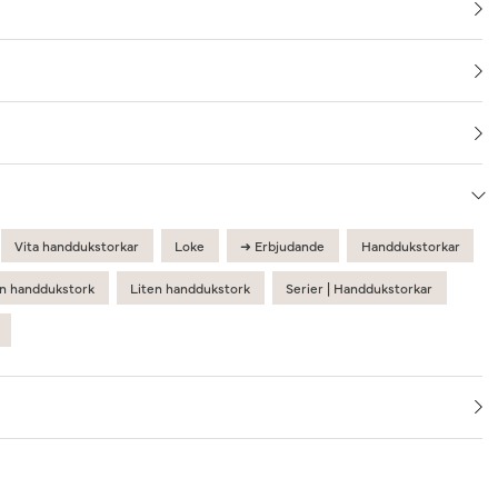
Vita handdukstorkar
Loke
➜ Erbjudande
Handdukstorkar
n handdukstork
Liten handdukstork
Serier | Handdukstorkar