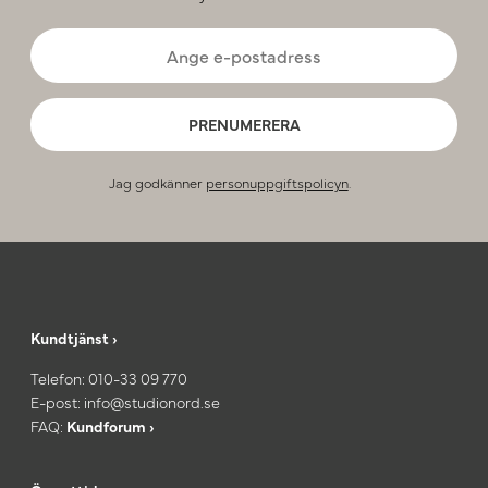
PRENUMERERA
Jag godkänner
personuppgiftspolicyn
.
Kundtjänst ›
Telefon:
010-33 09 770
E-post:
info@studionord.se
FAQ:
Kundforum ›