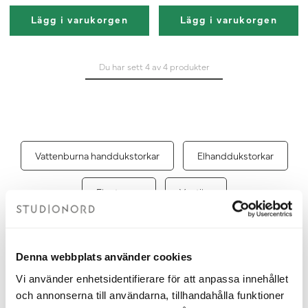
Lägg i varukorgen
Lägg i varukorgen
Du har sett 4 av 4 produkter
Vattenburna handdukstorkar
Elhanddukstorkar
Elpatroner
Ventiler
Agnes – handdukstork som kan
Denna webbplats använder cookies
Vi använder enhetsidentifierare för att anpassa innehållet
bidra med värme i badrummet
och annonserna till användarna, tillhandahålla funktioner