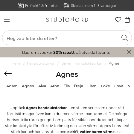
Fri frakt* & fri retur
Skickas inom 1–3 vardagar
Badrumsveckor
20% rabatt
på utvalda favoriter
Hem
Handdukstorkar
Serier | Handdukstorkar
Agnes
Agnes
Adam
Agnes
Alva
Aron
Ella
Freja
Liam
Loke
Lova
Ma
Upptäck
Agnes handdukstorkar
– en stilren serie som under rätt
förutsättningar även kan bidra med värme i badrummet. De många
horisontella rören ger gott om plats för vikta handdukar och skapar
stor kontaktyta för effektiv torkning och skön värme. Agnes finns i två
storlekar och kan anslutas med
eldrift
,
vattenburen värme
eller