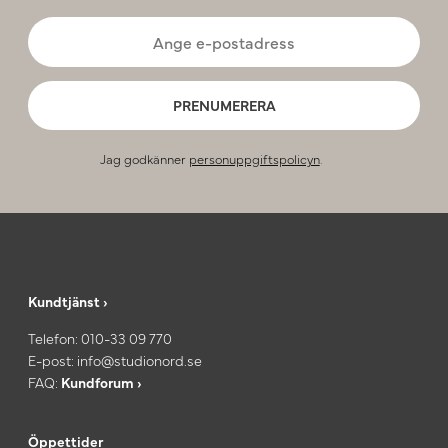
PRENUMERERA
Jag godkänner
personuppgiftspolicyn
.
Kundtjänst ›
Telefon:
010-33 09 770
E-post:
info@studionord.se
FAQ:
Kundforum ›
Öppettider