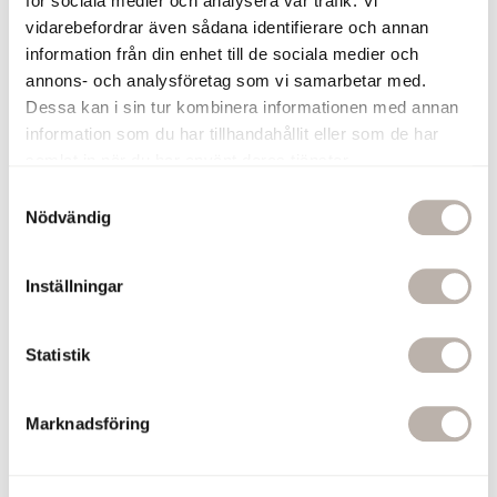
för sociala medier och analysera vår trafik. Vi
vidarebefordrar även sådana identifierare och annan
information från din enhet till de sociala medier och
annons- och analysföretag som vi samarbetar med.
Dessa kan i sin tur kombinera informationen med annan
Handdukstorkar
Elhanddukstorkar
information som du har tillhandahållit eller som de har
samlat in när du har använt deras tjänster.
Vattenburna handdukstorkar
Dry Electric
S
Nödvändig
a
Handdukstorksguide
m
t
Inställningar
y
c
Tillbehör till handdukstorkar
k
Statistik
e
Med rätt
tillbehör till handdukstorken
blir både installationen och
s
användningen enklare. Hos StudioNord hittar du praktiska tillbehör
Marknadsföring
v
som kompletterar utvalda handdukstorkar, bland annat
a
handdukskrokar, sladdset och glykol.
l