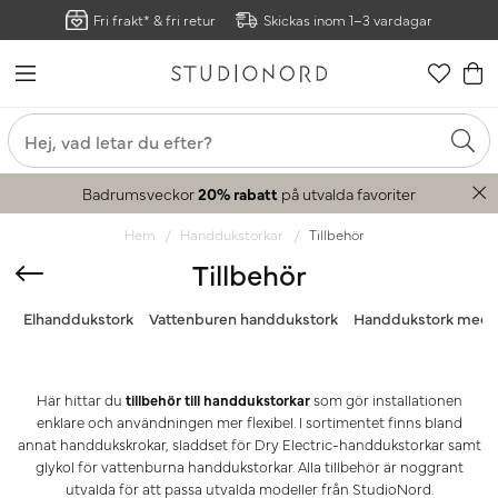
Fri frakt* & fri retur
Skickas inom 1–3 vardagar
Badrumsveckor
20% rabatt
på utvalda favoriter
Hem
Handdukstorkar
Tillbehör
Tillbehör
Elhanddukstork
Vattenburen handdukstork
Handdukstork med 
Här hittar du
tillbehör till handdukstorkar
som gör installationen
enklare och användningen mer flexibel. I sortimentet finns bland
annat handdukskrokar, sladdset för Dry Electric-handdukstorkar samt
glykol för vattenburna handdukstorkar. Alla tillbehör är noggrant
utvalda för att passa utvalda modeller från StudioNord.