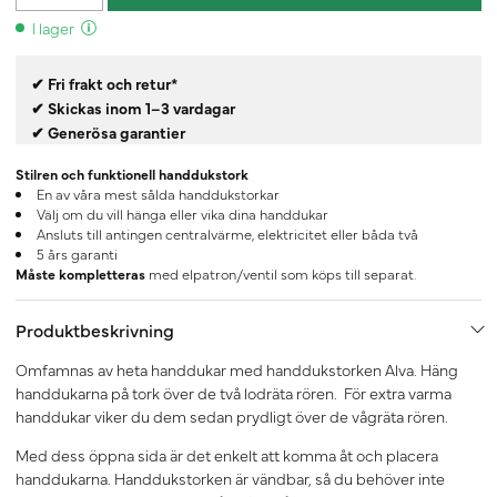
I lager
✔ Fri frakt och retur*
✔ Skickas inom 1–3 vardagar
✔ Generösa garantier
Stilren och funktionell handdukstork
En av våra mest sålda handdukstorkar
Välj om du vill hänga eller vika dina handdukar
Ansluts till antingen centralvärme, elektricitet eller båda två
5 års garanti
Måste kompletteras
med elpatron/ventil som köps till separat.
Produktbeskrivning
Omfamnas av heta handdukar med handdukstorken Alva. Häng
handdukarna på tork över de två lodräta rören. För extra varma
handdukar viker du dem sedan prydligt över de vågräta rören.
Med dess öppna sida är det enkelt att komma åt och placera
handdukarna. Handdukstorken är vändbar, så du behöver inte