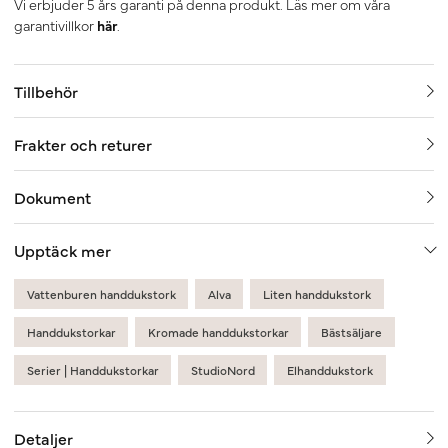
Vi erbjuder 5 års garanti på denna produkt. Läs mer om våra
garantivillkor
här
.
Tillbehör
Frakter och returer
Dokument
Upptäck mer
Vattenburen handdukstork
Alva
Liten handdukstork
Handdukstorkar
Kromade handdukstorkar
Bästsäljare
Serier | Handdukstorkar
StudioNord
Elhanddukstork
Detaljer