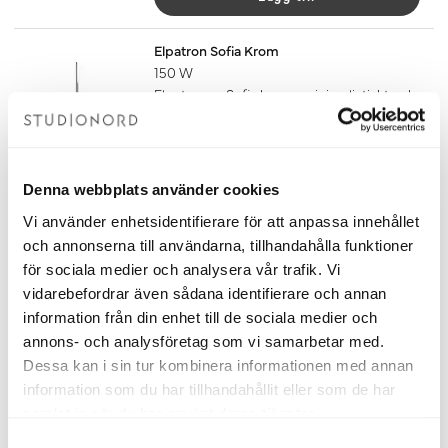
Elpatron Sofia Krom
150 W
Elpatronen Sofia har en minimalistiskt och
diskret yttre men ett avancerat inre. Den
finns i tre färger och två effekter (150W
eller 300W) för att på bästa sätt passa din
handdukstork. Sofia är anpassad för dold
Denna webbplats använder cookies
anslutning. Temperaturen ställs steglöst
Vi använder enhetsidentifierare för att anpassa innehållet
in mellan 10-65 grader eller med hjälp av
och annonserna till användarna, tillhandahålla funktioner
den inbyggda timern.
Om du ska ansluta din handdukstork
för sociala medier och analysera vår trafik. Vi
med endast elpatron behöver du även
vidarebefordrar även sådana identifierare och annan
köpa till glykol som du hittar under
information från din enhet till de sociala medier och
tillbehör. Mängden glykol som ska
annons- och analysföretag som vi samarbetar med.
användas finns i dokumentet
Dessa kan i sin tur kombinera informationen med annan
fyllningsanvisning under fliken
information som du har tillhandahållit eller som de har
dokument nedan.
samlat in när du har använt deras tjänster.
1 850 kr
S