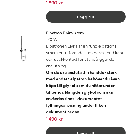
1 590 kr
Lägg till
Elpatron Elvira Krom
120 W
Elpatronen Elvira är en rund elpatron i
smäckert utförande. Levereras med kabel
och stickkontakt för utanpåliggande
anslutning.
Om du ska ansluta din handdukstork
med endast elpatron behöver du även
köpa till glykol som du hittar under
tillbehör. Mängden glykol som ska
användas finns i dokumentet
fyllningsanvisning under fliken
dokument nedan.
1 490 kr
Lägg till