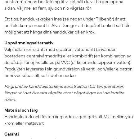
bestämma innan beställning åt vilket håll du vill ha den öppna
sidan. Välj mellan fem, sju och nio vågräta rör.
Ett tips; handdukskroken Ines (se nedan under Tillbehör) är ett
perfekt komplement till Alva. Den gör att du på ett enkelt sätt får
möjlighet att hänga dina handdukar på en krok.
Uppvärmningsalternativ
Välj mellan ren eldrift med elpatron, vattendrift (använder
bostadens centralvärmedrift) eller kombidrift (en kombination av
de båda). Får ej installeras på VVC (cirkulerande tappvarmvatten).
Produkten levereras i sin grundversion så ventil och/eller elpatron
behöver köpas till, se tillbehör nedan.
På grund av handdukstorkens konstruktion blir temperaturen
längst ut i det översta vågräta röret något lägre än i de lodräta
rören.
Material och färg
Handdukstork och fästen är gjorda av gediget stål. Välj mellan yta i
krom eller mattsvart.
Garanti