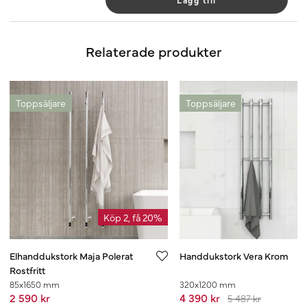
Lägg till
Relaterade produkter
Toppsäljare
Toppsäljare
Köp 2, få 20%
Elhanddukstork Maja Polerat
Handdukstork Vera Krom
Rostfritt
85x1650 mm
320x1200 mm
2 590 kr
4 390 kr
5 487 kr