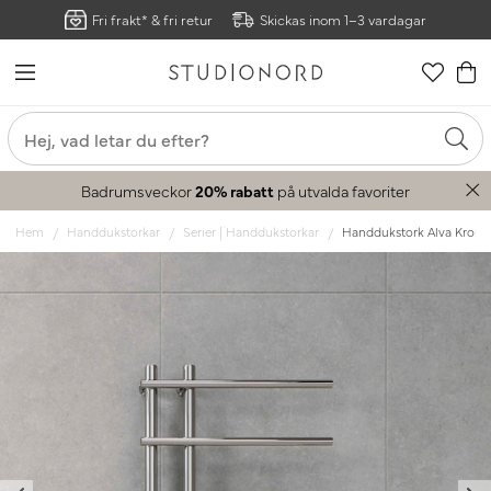
Fri frakt* & fri retur
Skickas inom 1–3 vardagar
Badrumsveckor
20% rabatt
på utvalda favoriter
Hem
Handdukstorkar
Serier | Handdukstorkar
Handdukstork Alva Krom