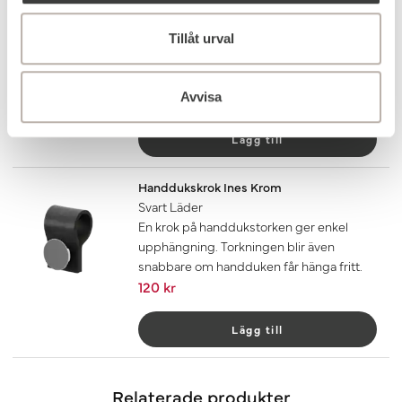
Mörkbrunt Läder
En krok på handdukstorken ger enkel
Tillåt urval
upphängning. Torkningen blir även
snabbare om handduken får hänga fritt.
120 kr
Avvisa
Lägg till
Handdukskrok Ines Krom
Svart Läder
En krok på handdukstorken ger enkel
upphängning. Torkningen blir även
snabbare om handduken får hänga fritt.
120 kr
Lägg till
Relaterade produkter