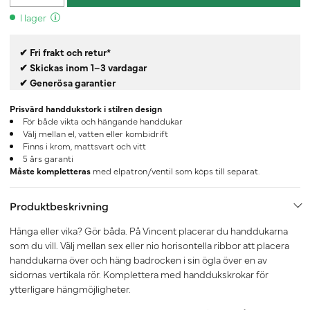
I lager
✔ Fri frakt och retur*
✔ Skickas inom 1–3 vardagar
✔ Generösa garantier
Prisvärd handdukstork i stilren design
För både vikta och hängande handdukar
Välj mellan el, vatten eller kombidrift
Finns i krom, mattsvart och vitt
5 års garanti
Måste kompletteras
med elpatron/ventil som köps till separat.
Produktbeskrivning
Hänga eller vika? Gör båda. På Vincent placerar du handdukarna
som du vill. Välj mellan sex eller nio horisontella ribbor att placera
handdukarna över och häng badrocken i sin ögla över en av
sidornas vertikala rör. Komplettera med handdukskrokar för
ytterligare hängmöjligheter.