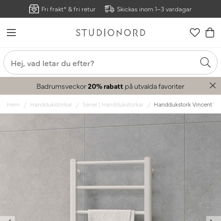
Fri frakt* & fri retur
Skickas inom 1–3 vardagar
Badrumsveckor
20% rabatt
på utvalda favoriter
Hem
Handdukstorkar
Serier | Handdukstorkar
Handdukstork Vincent Vit