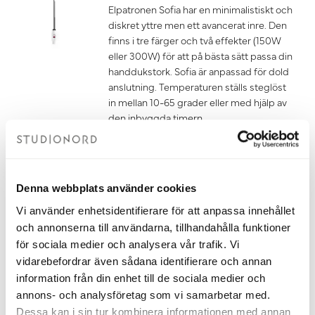
Elpatronen Sofia har en minimalistiskt och
diskret yttre men ett avancerat inre. Den
finns i tre färger och två effekter (150W
eller 300W) för att på bästa sätt passa din
handdukstork. Sofia är anpassad för dold
anslutning. Temperaturen ställs steglöst
in mellan 10-65 grader eller med hjälp av
den inbyggda timern.
Om du ska ansluta din handdukstork
med endast elpatron behöver du även
köpa till glykol som du hittar under
tillbehör. Mängden glykol som ska
Denna webbplats använder cookies
användas finns i dokumentet
fyllningsanvisning under fliken
Vi använder enhetsidentifierare för att anpassa innehållet
dokument nedan.
och annonserna till användarna, tillhandahålla funktioner
1 850 kr
för sociala medier och analysera vår trafik. Vi
vidarebefordrar även sådana identifierare och annan
Lägg till
information från din enhet till de sociala medier och
annons- och analysföretag som vi samarbetar med.
Dessa kan i sin tur kombinera informationen med annan
Etthålsventil Viktor Vit