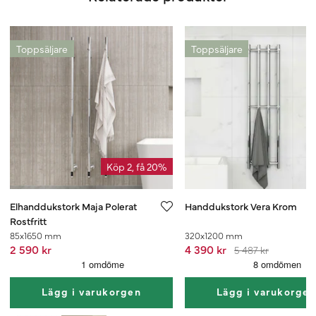
Toppsäljare
Toppsäljare
Köp 2, få 20%
Elhanddukstork Maja Polerat
Handdukstork Vera Krom
Rostfritt
85x1650 mm
320x1200 mm
2 590 kr
4 390 kr
5 487 kr
Lägg i varukorgen
Lägg i varukorge