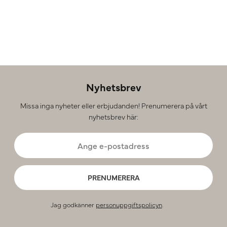
Nyhetsbrev
Missa inga nyheter eller erbjudanden! Prenumerera på vårt
nyhetsbrev här:
PRENUMERERA
Jag godkänner
personuppgiftspolicyn
.