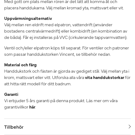
Med gott om plats mellan rören är det lätt att komma åt och
placera handdukarna. Välj mellan kromad yta, mattsvart eller vit.
Uppvärmningsalternativ
Välj mellan ren eldrift med elpatron, vattendrift (använder
bostadens centralvärmedrift) eller kombidrift (en kombination av
de båda). Får ej installeras på VVC (cirkulerande tappvarmvatten).
Ventil och/eller elpatron köps till separat. För ventiler och patroner
som passar handdukstorken Vincent, se tillbehör nedan.
Material och färg
Handdukstork och fästen är gjorda av gediget stål. Välj mellan yta i
krom, mattsvart eller vitt. Utforska alla våra
vita handdukstorkar
för
att hitta rätt modell för ditt badrum.
Garanti
Vi erbjuder 5 års garanti på denna produkt. Läs mer om våra
garantivillkor
här
.
Tillbehör