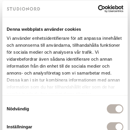
Denna webbplats använder cookies
Vattenburna handdukstorkar
Elpatroner
Vi använder enhetsidentifierare för att anpassa innehållet
och annonserna till användarna, tillhandahålla funktioner
Guide om uppvärmning
Handdukstorkar
för sociala medier och analysera vår trafik. Vi
vidarebefordrar även sådana identifierare och annan
information från din enhet till de sociala medier och
annons- och analysföretag som vi samarbetar med.
Ventil till vattenburen
Dessa kan i sin tur kombinera informationen med annan
information som du har tillhandahållit eller som de har
handdukstork
samlat in när du har använt deras tjänster.
S
En
ventil till handdukstork
används när du ska ansluta en
Nödvändig
a
vattenburen handdukstork till husets värmesystem. Ventilen
reglerar vattenflödet och är en viktig del av installationen. Hos
m
StudioNord hittar du ventiler i krom, mattsvart och vitt för att
t
Inställningar
matcha både handdukstork och övriga detaljer i badrummet.