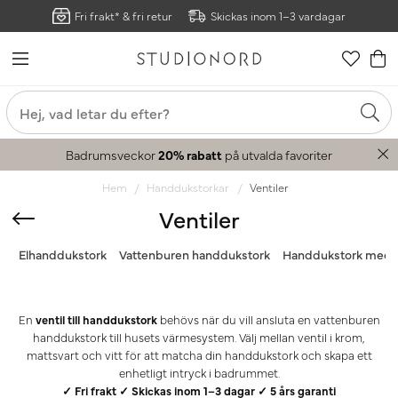
Fri frakt* & fri retur
Skickas inom 1–3 vardagar
Badrumsveckor
20% rabatt
på utvalda favoriter
Hem
Handdukstorkar
Ventiler
Ventiler
Elhanddukstork
Vattenburen handdukstork
Handdukstork med 
En
ventil till handdukstork
behövs när du vill ansluta en vattenburen
handdukstork till husets värmesystem. Välj mellan ventil i krom,
mattsvart och vitt för att matcha din handdukstork och skapa ett
enhetligt intryck i badrummet.
✓ Fri frakt ✓ Skickas inom 1–3 dagar ✓ 5 års garanti