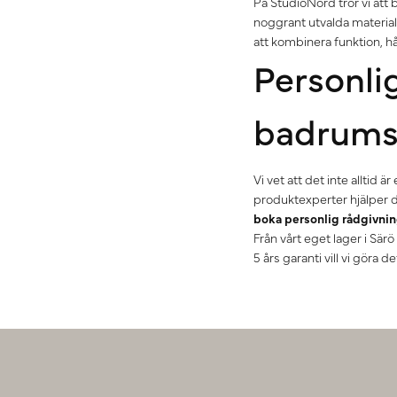
På StudioNord tror vi att
noggrant utvalda material
att kombinera funktion, 
Personli
badrums
Vi vet att det inte alltid 
produktexperter hjälper d
boka personlig rådgivni
Från vårt eget lager i Sär
5 års garanti vill vi göra