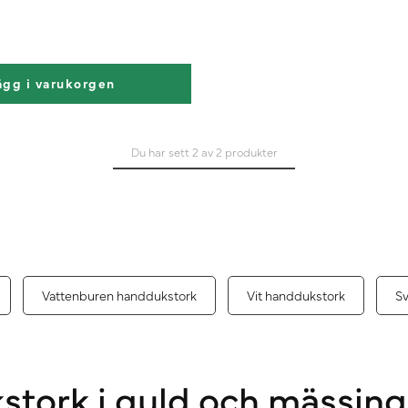
ägg i varukorgen
Du har sett 2 av 2 produkter
Vattenburen handdukstork
Vit handdukstork
Sv
tork i guld och mässing