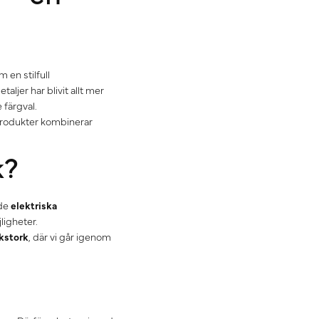
 en stilfull
jer har blivit allt mer
 färgval.
 produkter kombinerar
k?
åde
elektriska
ligheter.
kstork
, där vi går igenom