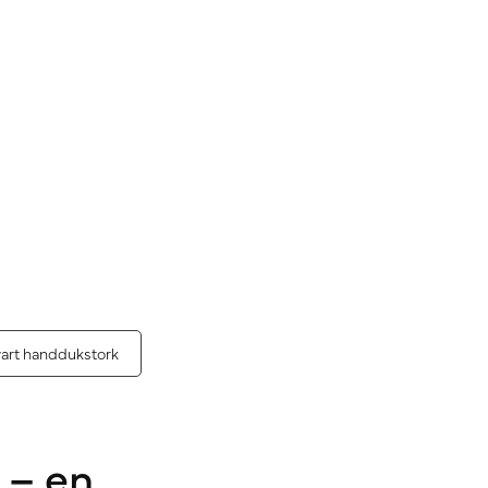
art handdukstork
 – en