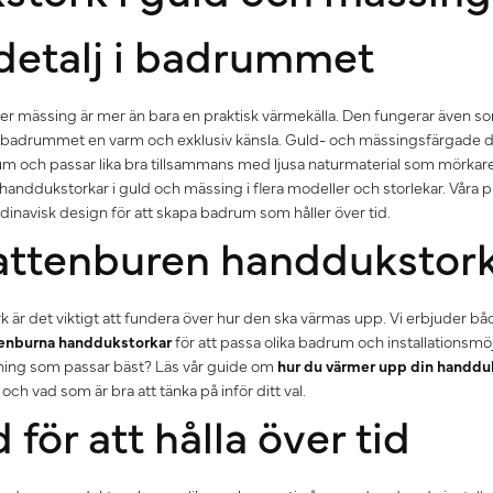
 detalj i badrummet
ler mässing är mer än bara en praktisk värmekälla. Den fungerar även som
badrummet en varm och exklusiv känsla. Guld- och mässingsfärgade detal
m och passar lika bra tillsammans med ljusa naturmaterial som mörkare
handdukstorkar i guld och mässing i flera modeller och storlekar. Våra
ndinavisk design för att skapa badrum som håller över tid.
 vattenburen handdukstor
k är det viktigt att fundera över hur den ska värmas upp. Vi erbjuder b
enburna handdukstorkar
för att passa olika badrum och installationsmöj
sning som passar bäst? Läs vår guide om
hur du värmer upp din handdu
och vad som är bra att tänka på inför ditt val.
för att hålla över tid