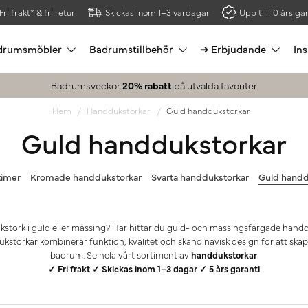
Fri frakt* & fri retur
Skickas inom 1–3 vardagar
Upp till 10 års gar
drumsmöbler
Badrumstillbehör
➜ Erbjudande
Ins
Badrumsveckor
20% rabatt
på utvalda favoriter
Hem
Handdukstorkar
Guld handdukstorkar
Guld handdukstorkar
timer
Kromade handdukstorkar
Svarta handdukstorkar
Guld handd
kstork i guld eller mässing? Här hittar du guld- och mässingsfärgade handdu
kstorkar kombinerar funktion, kvalitet och skandinavisk design för att skapa
badrum. Se hela vårt sortiment av
handdukstorkar
.
✓ Fri frakt ✓ Skickas inom 1–3 dagar ✓ 5 års garanti