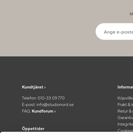
M
Kundtjänst ›
Informa
Telefon:
010-33 09 770
Köpvillk
E-post:
info@studionord.se
Frakt & 
FAQ:
Kundforum ›
Retur &
Garantiv
Integrit
Öppettider
Cookiep