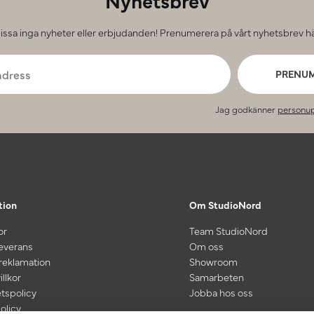
issa inga nyheter eller erbjudanden! Prenumerera på vårt nyhetsbrev hä
PRENU
Jag godkänner
personup
tion
Om StudioNord
or
Team StudioNord
leverans
Om oss
 reklamation
Showroom
illkor
Samarbeten
etspolicy
Jobba hos oss
olicy