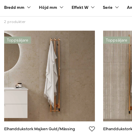
Bredd mm
Höjd mm
Effekt W
Serie
An
2 produkter
Toppsäljare
Toppsäljare
Elhanddukstork Majken Guld/Mässing
Elhanddukstor