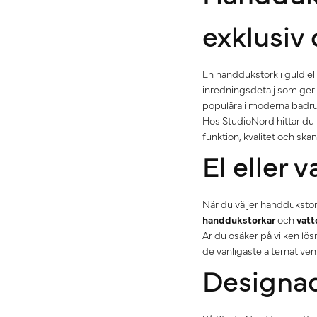
exklusiv
En handdukstork i guld el
inredningsdetalj som ger 
populära i moderna badru
Hos StudioNord hittar du 
funktion, kvalitet och ska
El eller
När du väljer handdukstor
handdukstorkar
och
vatt
Är du osäker på vilken lö
de vanligaste alternativen 
Designad 