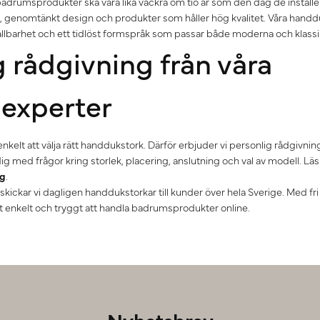
 badrumsprodukter ska vara lika vackra om tio år som den dag de installe
, genomtänkt design och produkter som håller hög kvalitet. Våra handd
hållbarhet och ett tidlöst formspråk som passar både moderna och klass
g rådgivning från våra
experter
är enkelt att välja rätt handdukstork. Därför erbjuder vi personlig rådgivnin
ig med frågor kring storlek, placering, anslutning och val av modell. L
ng
.
ö skickar vi dagligen handdukstorkar till kunder över hela Sverige. Med fr
 det enkelt och tryggt att handla badrumsprodukter online.
Nyhetsbrev