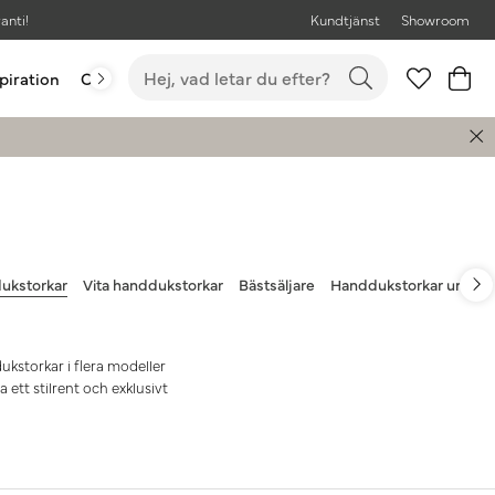
anti!
Kundtjänst
Showroom
piration
Outlet
Bästsäljare
ukstorkar
Vita handdukstorkar
Bästsäljare
Handdukstorkar under 
kstorkar i flera modeller
 ett stilrent och exklusivt