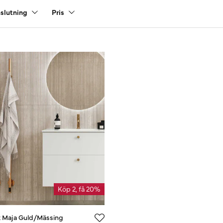
slutning
Pris
Köp 2, få 20%
k Maja Guld/Mässing