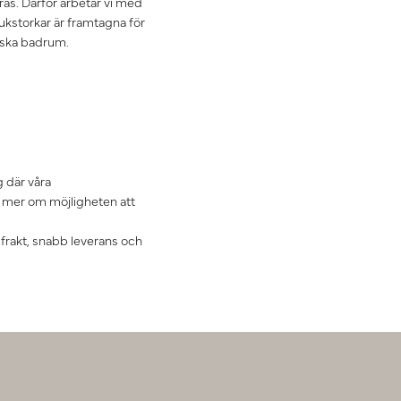
ras. Därför arbetar vi med
ukstorkar är framtagna för
iska badrum.
g där våra
äs mer om möjligheten att
i frakt, snabb leverans och