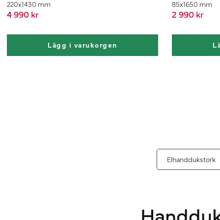
220x1430 mm
85x1650 mm
4 990 kr
2 990 kr
Lägg i varukorgen
L
Elhanddukstork
Handduks