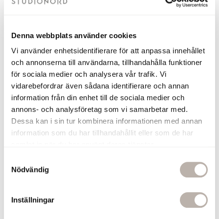
Om du ska ansluta din handdukstork
med endast elpatron behöver du även
köpa till glykol som du hittar under
tillbehör. Mängden glykol som ska
Denna webbplats använder cookies
användas finns i dokumentet
Vi använder enhetsidentifierare för att anpassa innehållet
fyllningsanvisning under fliken
och annonserna till användarna, tillhandahålla funktioner
dokument nedan.
för sociala medier och analysera vår trafik. Vi
1 590 kr
vidarebefordrar även sådana identifierare och annan
information från din enhet till de sociala medier och
Lägg till
annons- och analysföretag som vi samarbetar med.
Dessa kan i sin tur kombinera informationen med annan
Elpatron Sofia Krom
information som du har tillhandahållit eller som de har
300 W
samlat in när du har använt deras tjänster.
Elpatronen Sofia har en minimalistiskt och
S
diskret yttre men ett avancerat inre. Den
Nödvändig
finns i tre färger och två effekter (150W
a
eller 300W) för att på bästa sätt passa din
m
handdukstork. Sofia är anpassad för dold
t
Inställningar
anslutning. Temperaturen ställs steglöst
y
in mellan 10-65 grader eller med hjälp av
c