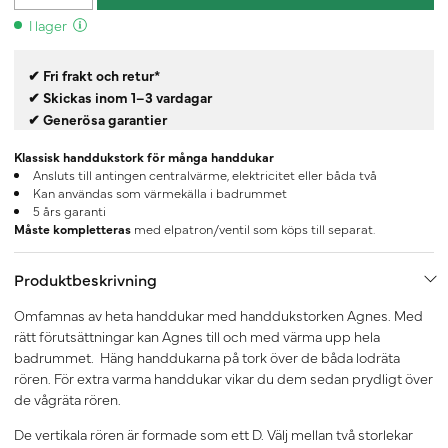
I lager
✔ Fri frakt och retur*
✔ Skickas inom 1–3 vardagar
✔ Generösa garantier
Klassisk handdukstork för många handdukar
Ansluts till antingen centralvärme, elektricitet eller båda två
Kan användas som värmekälla i badrummet
5 års garanti
Måste kompletteras
med elpatron/ventil som köps till separat.
Produktbeskrivning
Omfamnas av heta handdukar med handdukstorken Agnes. Med
rätt förutsättningar kan Agnes till och med värma upp hela
badrummet. Häng handdukarna på tork över de båda lodräta
rören. För extra varma handdukar vikar du dem sedan prydligt över
de vågräta rören.
De vertikala rören är formade som ett D. Välj mellan två storlekar