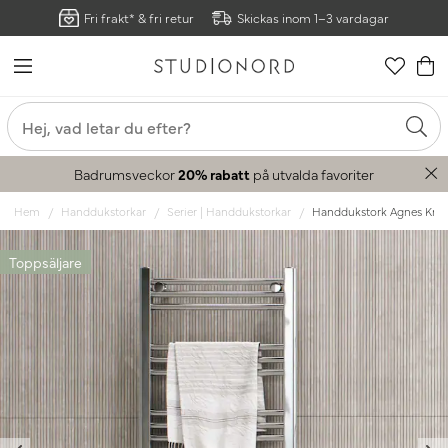
Fri frakt* & fri retur
Skickas inom 1–3 vardagar
Badrumsveckor
20% rabatt
på utvalda favoriter
Hem
Handdukstorkar
Serier | Handdukstorkar
Handdukstork Agnes Kr
Toppsäljare