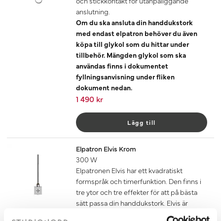
och stickkontakt för utanpåliggande
anslutning.
Om du ska ansluta din handdukstork
med endast elpatron behöver du även
köpa till glykol som du hittar under
tillbehör. Mängden glykol som ska
användas finns i dokumentet
fyllningsanvisning under fliken
dokument nedan.
1 490 kr
Lägg till
Elpatron Elvis Krom
300 W
Elpatronen Elvis har ett kvadratiskt
formspråk och timerfunktion. Den finns i
tre ytor och tre effekter för att på bästa
sätt passa din handdukstork. Elvis är
anpassad för dold anslutning.