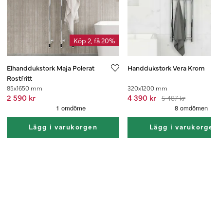
Köp 2, få 20%
Elhanddukstork Maja Polerat
Handdukstork Vera Krom
Rostfritt
85x1650 mm
320x1200 mm
2 590 kr
4 390 kr
5 487 kr
Lägg i varukorgen
Lägg i varukorge