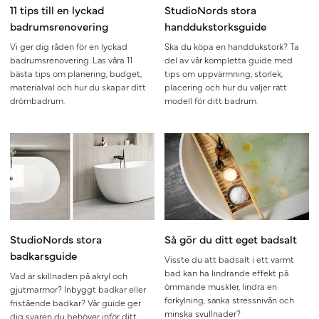
11 tips till en lyckad
StudioNords stora
badrumsrenovering
handdukstorksguide
Vi ger dig råden för en lyckad
Ska du köpa en handdukstork? Ta
badrumsrenovering. Läs våra 11
del av vår kompletta guide med
bästa tips om planering, budget,
tips om uppvärmning, storlek,
materialval och hur du skapar ditt
placering och hur du väljer rätt
drömbadrum.
modell för ditt badrum.
StudioNords stora
Så gör du ditt eget badsalt
badkarsguide
Visste du att badsalt i ett varmt
bad kan ha lindrande effekt på
Vad är skillnaden på akryl och
ömmande muskler, lindra en
gjutmarmor? Inbyggt badkar eller
förkylning, sänka stressnivån och
fristående badkar? Vår guide ger
minska svullnader?
dig svaren du behöver inför ditt