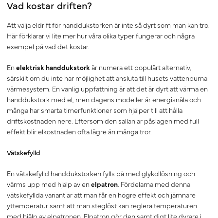
Vad kostar driften?
Att välja eldrift för handdukstorken är inte så dyrt som man kan tro.
Här förklarar vi lite mer hur våra olika typer fungerar och några
exempel på vad det kostar.
En
elektrisk handdukstork
är numera ett populärt alternativ,
särskilt om du inte har möjlighet att ansluta till husets vattenburna
värmesystem. En vanlig uppfattning är att det är dyrt att värma en
handdukstork med el, men dagens modeller är energisnåla och
många har smarta timerfunktioner som hjälper till att hålla
driftskostnaden nere. Eftersom den sällan är påslagen med full
effekt blir elkostnaden ofta lägre än många tror.
Vätskefylld
En vätskefylld handdukstorken fylls på med glykollösning och
värms upp med hjälp av en
elpatron
. Fördelarna med denna
vätskefyllda variant är att man får en högre effekt och jämnare
yttemperatur samt att man steglöst kan reglera temperaturen
med hjälp av elpatronen. Elpatron gör den samtidigt lite dyrare i