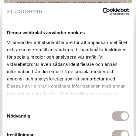
Denna webbplats använder cookies
Vi använder enhetsidentifierare för att anpassa innehållet
och annonserna till användarna, tillhandahålla funktioner
för sociala medier och analysera vår trafik. Vi
vidarebefordrar även sådana identifierare och annan
information från din enhet till de sociala medier och
annons- och analysföretag som vi samarbetar med.
Dessa kan i sin tur kombinera informationen med annan
information som du har tillhandahållit eller som de har
samlat in när du har använt deras tjänster.
S
Nödvändig
Våra handdukstorkar med dry electric
a
m
t
Inställningar