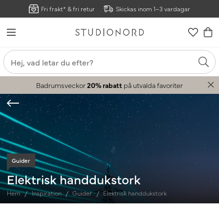
Fri frakt* & fri retur
Skickas inom 1–3 vardagar
Badrumsveckor
20% rabatt
på utvalda favoriter
Guider
Elektrisk handdukstork
Hem
Inspiration
Guider
Elektrisk handdukstork