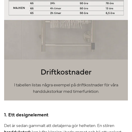
Driftkostnader
I tabellen listas några exempel på driftkostnader för våra
handdukstorkar med timerfunktion.
1. Ett designelement
Det är sedan gammalt att detaljerna gör helheten. En stilren
handdukstork
kan lyfta känslan i badrummet och bli ett vackert