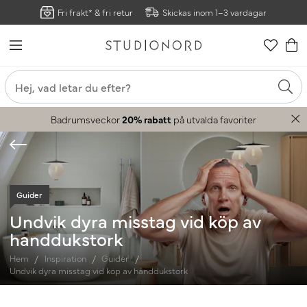
Fri frakt* & fri retur
Skickas inom 1–3 vardagar
Badrumsveckor
20% rabatt
på utvalda favoriter
Guider
Undvik dyra misstag vid köp av
handdukstork
Hem
Inspiration
Guider
Undvik dyra misstag vid köp av handdukstork