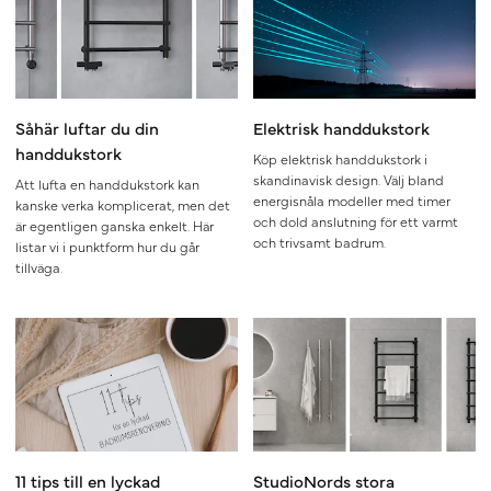
Såhär luftar du din
Elektrisk handdukstork
handdukstork
Köp elektrisk handdukstork i
skandinavisk design. Välj bland
Att lufta en handdukstork kan
energisnåla modeller med timer
kanske verka komplicerat, men det
och dold anslutning för ett varmt
är egentligen ganska enkelt. Här
och trivsamt badrum.
listar vi i punktform hur du går
tillväga.
11 tips till en lyckad
StudioNords stora