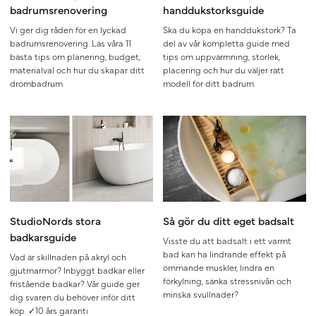
badrumsrenovering
handdukstorksguide
Vi ger dig råden för en lyckad
Ska du köpa en handdukstork? Ta
badrumsrenovering. Läs våra 11
del av vår kompletta guide med
bästa tips om planering, budget,
tips om uppvärmning, storlek,
materialval och hur du skapar ditt
placering och hur du väljer rätt
drömbadrum.
modell för ditt badrum.
StudioNords stora
Så gör du ditt eget badsalt
badkarsguide
Visste du att badsalt i ett varmt
bad kan ha lindrande effekt på
Vad är skillnaden på akryl och
ömmande muskler, lindra en
gjutmarmor? Inbyggt badkar eller
förkylning, sänka stressnivån och
fristående badkar? Vår guide ger
minska svullnader?
dig svaren du behöver inför ditt
köp. ✓10 års garanti