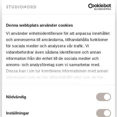
Denna webbplats använder cookies
Vi använder enhetsidentifierare för att anpassa innehållet
och annonserna till användarna, tillhandahålla funktioner
för sociala medier och analysera vår trafik. Vi
vidarebefordrar även sådana identifierare och annan
information från din enhet till de sociala medier och
annons- och analysföretag som vi samarbetar med.
Dessa kan i sin tur kombinera informationen med annan
information som du har tillhandahållit eller som de har
Våra bästsäljande handdukstorkar
samlat in när du har använt deras tjänster.
S
Nödvändig
a
Toppsäljare
Toppsäljare
m
t
Inställningar
y