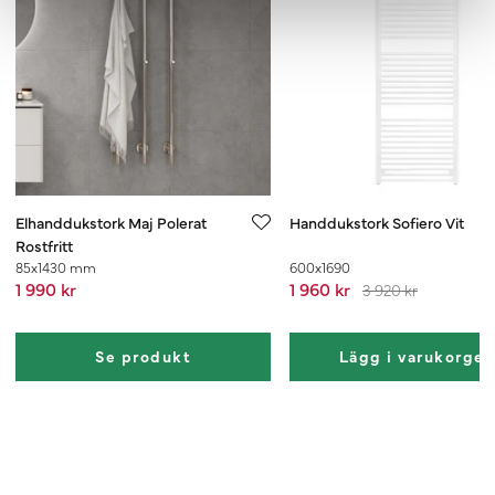
Elhanddukstork Maj Polerat
Handdukstork Sofiero Vit
Rostfritt
85x1430 mm
600x1690
1 990 kr
1 960 kr
3 920 kr
Se produkt
Lägg i varukorge