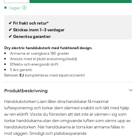
I lager
✔ Fri frakt och retur*
✔ Skickas inom 1–3 vardagar
✔ Generösa garantier
Dry electric handdukstork med funktionell design.
Armarna är svängbara 180 grader
Ansluts med el (dold anslutning/sladd)
Effektiv och energisnål drift
5 års garanti
Behöver
EJ
kompletteras med elpatron/ventil
Produktbeskrivning
Handdukstorken Liam låter dina handdukar få maximal
luftexponering och torkar dem därmed snabbt och lätt med hjälp
av ren eldrift. Visste du förresten att det inte är värmen i sig som
torkar handdukarna utan den omgivande luften som värms upp av
handdukstorken. När handdukarna är torra kan armarna fällas in
mot väggen. Smidigt och platsbesparande.