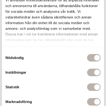
Vi använder enhetsidentifierare för att anpassa innehållet
och annonserna till användarna, tillhandahålla funktioner
Lägg till
för sociala medier och analysera vår trafik. Vi
vidarebefordrar även sådana identifierare och annan
Handdukskrok Ines Krom
information från din enhet till de sociala medier och
Mörkbrunt Läder
annons- och analysföretag som vi samarbetar med.
En krok på handdukstorken ger enkel
Dessa kan i sin tur kombinera informationen med annan
upphängning. Torkningen blir även
information som du har tillhandahållit eller som de har
snabbare om handduken får hänga fritt.
samlat in när du har använt deras tjänster.
120 kr
S
Nödvändig
Lägg till
a
m
t
Handdukskrok Ines Krom
Inställningar
Svart Läder
y
En krok på handdukstorken ger enkel
c
upphängning. Torkningen blir även
k
Statistik
snabbare om handduken får hänga fritt.
e
120 kr
s
Marknadsföring
v