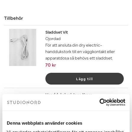
Tillbehör
Sladdset Vit
Ojordad
För att ansluta din dry electric-
handdukstork till en väggkontakt eller
apparatdosa så behövs ett sladdset.
70 kr
Lägg till
Handdukskrok Ines Krom
Ljusbrunt Läder
En krok på handdukstorken ger enkel
upphängning. Torkningen blir även
snabbare om handduken får hänga fritt.
Denna webbplats använder cookies
120 kr