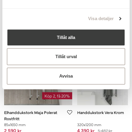
Lägg till
a
l
Visa detaljer
Relaterade produkter
Tillåt alla
Toppsäljare
Toppsäljare
Tillåt urval
Avvisa
Köp 2, få 20%
Elhanddukstork Maja Polerat
Handdukstork Vera Krom
Rostfritt
85x1650 mm
320x1200 mm
2 590 kr
4 390 kr
5 487 kr