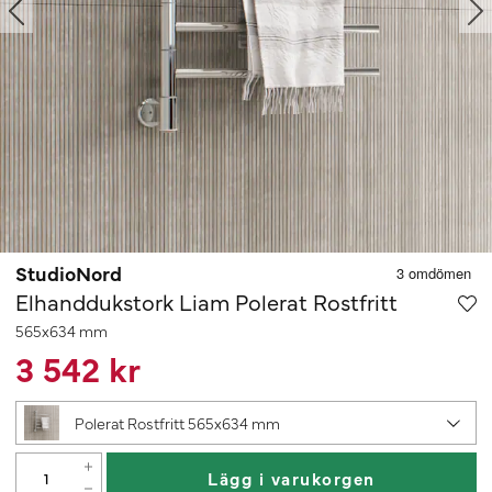
StudioNord
Elhanddukstork Liam Polerat Rostfritt
565x634 mm
3 542 kr
Polerat Rostfritt 565x634 mm
Lägg i varukorgen