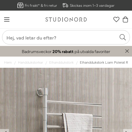
Fri frakt* & fri retur
Skickas inom 1–3 vardagar
Badrumsveckor
20% rabatt
på utvalda favoriter
Hem
Handdukstorkar
Elhanddukstork
Elhanddukstork Liam Polerat Rost