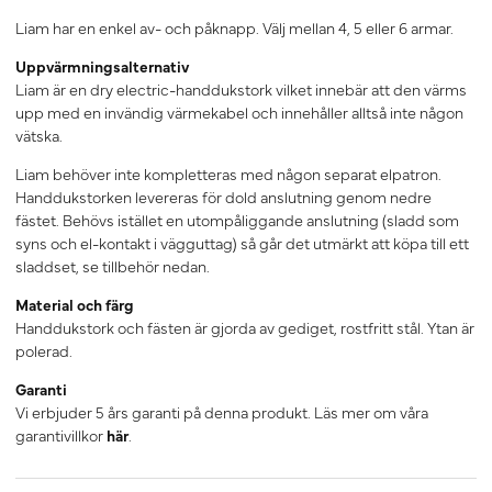
Liam har en enkel av- och påknapp. Välj mellan 4, 5 eller 6 armar.
Uppvärmningsalternativ
Liam är en dry electric-handdukstork vilket innebär att den värms
upp med en invändig värmekabel och innehåller alltså inte någon
vätska.
Liam behöver
inte
kompletteras med någon separat elpatron.
Handdukstorken levereras för dold anslutning genom nedre
fästet. Behövs istället en utompåliggande anslutning (sladd som
syns och el-kontakt i vägguttag) så går det utmärkt att köpa till ett
sladdset, se tillbehör nedan.
Material och färg
Handdukstork och fästen är gjorda av gediget, rostfritt stål. Ytan är
polerad.
Garanti
Vi erbjuder 5 års garanti på denna produkt. Läs mer om våra
garantivillkor
här
.