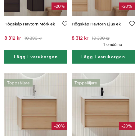
-20%
-20%
Högskåp Havtorn Mörk ek
Högskåp Havtorn Ljus ek
8 312 kr
8 312 kr
10 390 kr
10 390 kr
Lägg i varukorgen
Lägg i varukorgen
Toppsäljare
Toppsäljare
-20%
-20%