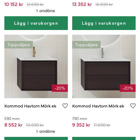
10 152 kr
13 352 kr
12 690 kr
16 690 kr
Lägg i varukorgen
Lägg i varukorgen
Toppsäljare
Toppsäljare
-20%
-20%
Kommod Havtorn Mörk ek
Kommod Havtorn Mörk ek
590 mm
790 mm
8 552 kr
9 352 kr
10 690 kr
11 690 kr