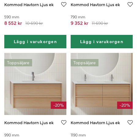
Kommod Havtorn Ljus ek
Kommod Havtorn Ljus ek
590 mm
790 mm
8 552 kr
9 352 kr
10 690 kr
11 690 kr
Lägg i varukorgen
Lägg i varukorgen
Toppsäljare
Toppsäljare
-20%
-20%
Kommod Havtorn Ljus ek
Kommod Havtorn Ljus ek
990 mm
1190 mm