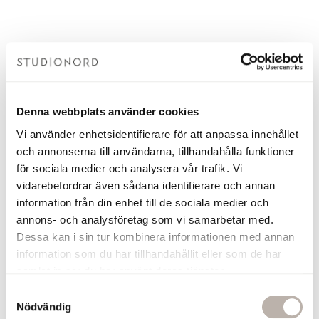
Denna webbplats använder cookies
Vi använder enhetsidentifierare för att anpassa innehållet
och annonserna till användarna, tillhandahålla funktioner
för sociala medier och analysera vår trafik. Vi
vidarebefordrar även sådana identifierare och annan
information från din enhet till de sociala medier och
annons- och analysföretag som vi samarbetar med.
Dessa kan i sin tur kombinera informationen med annan
information som du har tillhandahållit eller som de har
samlat in när du har använt deras tjänster.
S
Nödvändig
a