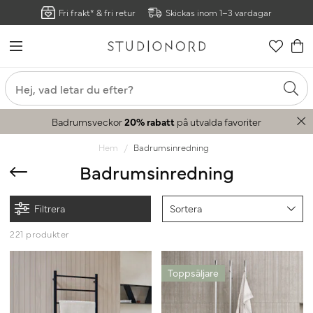
Fri frakt* & fri retur
Skickas inom 1–3 vardagar
Badrumsveckor
20% rabatt
på utvalda favoriter
Hem
Badrumsinredning
Badrumsinredning
Filtrera
Sortera
221 produkter
Toppsäljare