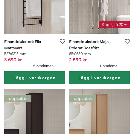
Köp 2, få 20%
Elhanddukstork Ella
Elhanddukstork Maja
Mattsvart
Polerat Rostfritt
527x1215 mm
85x1650 mm
3 690 kr
2 590 kr
Lägg i varukorgen
Lägg i varukorgen
Toppsäljare
Toppsäljare