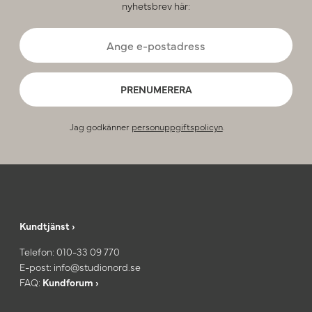
nyhetsbrev här:
PRENUMERERA
Jag godkänner
personuppgiftspolicyn
.
Kundtjänst ›
Telefon:
010-33 09 770
E-post:
info@studionord.se
FAQ:
Kundforum ›