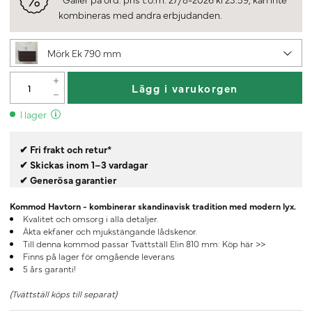
kombineras med andra erbjudanden.
Mörk Ek 790 mm
Lägg i varukorgen
I lager
✔ Fri frakt och retur*
✔ Skickas inom 1–3 vardagar
✔ Generösa garantier
Kommod Havtorn - kombinerar skandinavisk tradition med modern lyx.
Kvalitet och omsorg i alla detaljer.
Äkta ekfaner och mjukstängande lådskenor.
Till denna kommod passar Tvättställ Elin 810 mm:
Köp här >>
Finns på lager för omgående leverans
5 års garanti!
(Tvättställ köps till separat)