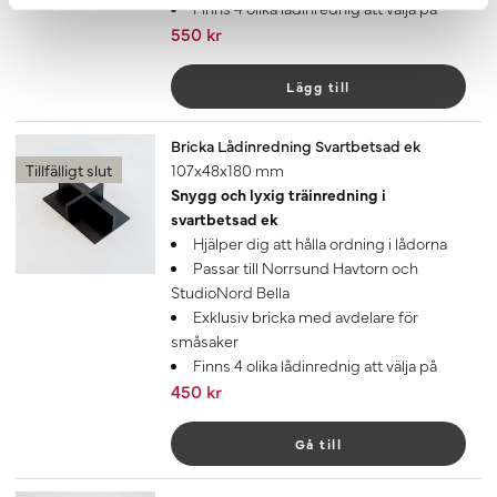
Finns 4 olika lådinrednig att välja på
550 kr
Lägg till
Bricka Lådinredning Svartbetsad ek
Tillfälligt slut
107x48x180 mm
Snygg och lyxig träinredning i
svartbetsad ek
Hjälper dig att hålla ordning i lådorna
Passar till Norrsund Havtorn och
StudioNord Bella
Exklusiv bricka med avdelare för
småsaker
Finns 4 olika lådinrednig att välja på
450 kr
Gå till