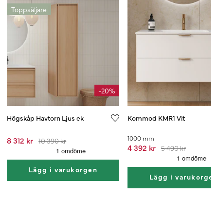
Toppsäljare
-20%
Högskåp Havtorn Ljus ek
Kommod KMR1 Vit
1000 mm
8 312 kr
10 390 kr
4 392 kr
5 490 kr
Lägg i varukorgen
Lägg i varukorge