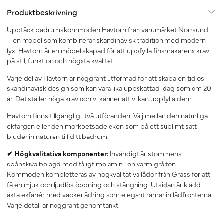
Produktbeskrivning
Upptäck badrumskommoden Havtorn från varumärket Norrsund
– en möbel som kombinerar skandinavisk tradition med modern
lyx. Havtorn är en möbel skapad för att uppfylla finsmakarens krav
på stil, funktion och högsta kvalitet.
Varje del av Havtorn är noggrant utformad för att skapa en tidlös
skandinavisk design som kan vara lika uppskattad idag som om 20
år. Det ställer höga krav och vi känner att vi kan uppfylla dem.
Havtorn finns tillgänglig i två utföranden. Välj mellan den naturliga
ekfärgen eller den mörkbetsade eken som på ett sublimt sätt
bjuder in naturen till ditt badrum.
✔ Högkvalitativa komponenter:
Invändigt är stommens
spånskiva belagd med tåligt melamin i en varm grå ton.
Kommoden kompletteras av högkvalitativa lådor från Grass för att
få en mjuk och ljudlös öppning och stängning. Utsidan är klädd i
äkta ekfanér med vacker ådring som elegant ramar in lådfronterna.
Varje detalj är noggrant genomtänkt.