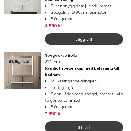
Blir en snygg detalj i badrummet
Spegeln är Ø 80cm i diameter
5 års garanti
4 590 kr
Lägg till
Spegelskåp Bella
Tillfälligt slut
810 mm
Rymligt spegelskåp med belysning till
badrum
Mjukstängande gångjärn.
Eluttag ingår.
Sidor klädda med spegel, passar till alla
färger på kommod.
5 års garanti!
7 990 kr
Gå till