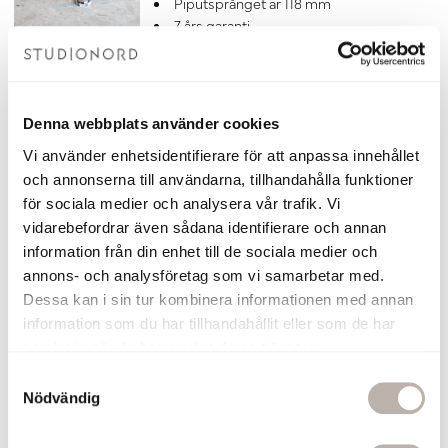
Piputsprånget är 118 mm
7 års garanti
Matcha blandaren med
denna
bottenventil
till tvättställ i krom.
4 820 kr
Denna webbplats använder cookies
Lägg till
Vi använder enhetsidentifierare för att anpassa innehållet
och annonserna till användarna, tillhandahålla funktioner
Bottenventil Otto Krom
för sociala medier och analysera vår trafik. Vi
Bottenventil i Krom
vidarebefordrar även sådana identifierare och annan
Universiell bottenventil med pop-up
information från din enhet till de sociala medier och
funktion för tvättställ
annons- och analysföretag som vi samarbetar med.
Tillverkad i Italien av hög kvalité
Dessa kan i sin tur kombinera informationen med annan
Till bottenventil Otto passar detta
information som du har tillhandahållit eller som de har
Vattenlås:
Köp här >>
7 års garanti
samlat in när du har använt deras tjänster.
370 kr
S
Nödvändig
a
Lägg till
m