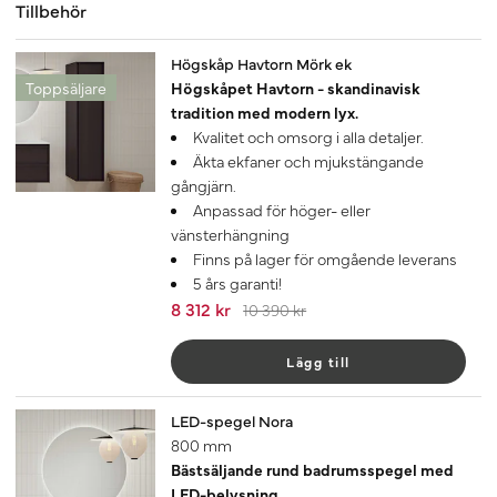
Tillbehör
-20%
Högskåp Havtorn Mörk ek
Toppsäljare
Högskåpet Havtorn - skandinavisk
tradition med modern lyx.
Kvalitet och omsorg i alla detaljer.
Äkta ekfaner och mjukstängande
gångjärn.
Anpassad för höger- eller
vänsterhängning
Finns på lager för omgående leverans
5 års garanti!
8 312 kr
10 390 kr
Lägg till
LED-spegel Nora
800 mm
Bästsäljande rund badrumsspegel med
LED-belysning