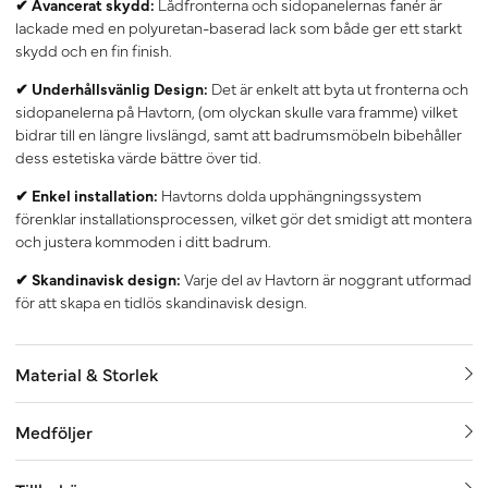
✔ Avancerat skydd:
Lådfronterna och sidopanelernas fanér är
lackade med en polyuretan-baserad lack som både ger ett starkt
skydd och en fin finish.
✔ Underhållsvänlig Design:
Det är enkelt att byta ut fronterna och
sidopanelerna på Havtorn, (om olyckan skulle vara framme) vilket
bidrar till en längre livslängd, samt att badrumsmöbeln bibehåller
dess estetiska värde bättre över tid.
✔ Enkel installation:
Havtorns dolda upphängningssystem
förenklar installationsprocessen, vilket gör det smidigt att montera
och justera kommoden i ditt badrum.
✔ Skandinavisk design:
Varje del av Havtorn är noggrant utformad
för att skapa en tidlös skandinavisk design.
Material & Storlek
Medföljer