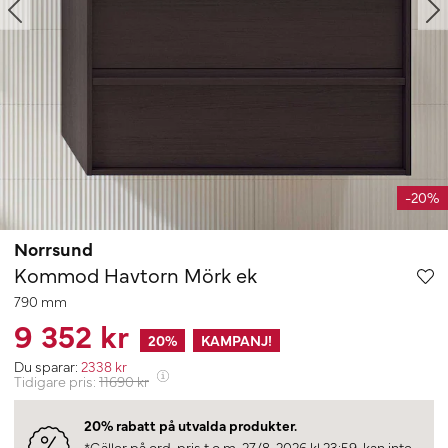
-20%
Norrsund
Kommod Havtorn Mörk ek
790 mm
9 352 kr
20
%
KAMPANJ!
Du sparar:
2338
kr
Tidigare pris:
11690
kr
20% rabatt på utvalda produkter.
*Gäller på ord. pris t.o.m. 27/8-2026 kl 23:59, kan inte