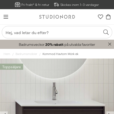
Fri frakt* & fri retur
Skickas inom 1–3 vardagar
Badrumsveckor
20% rabatt
på utvalda favoriter
Hem
Badrumsmöbler
Kommod Havtorn Mörk ek
Toppsäljare