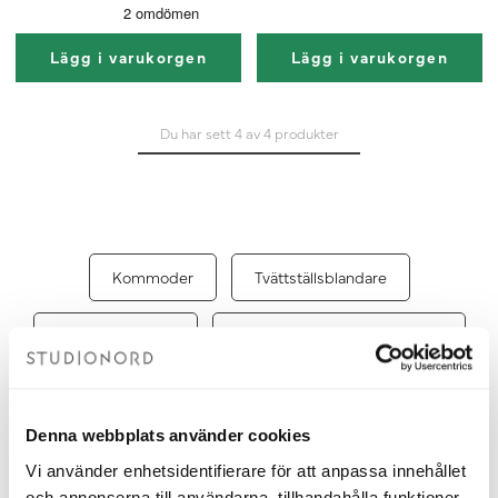
Lägg i varukorgen
Lägg i varukorgen
Du har sett 4 av 4 produkter
Kommoder
Tvättställsblandare
Badrumsspeglar
Guide till badrumsrenovering
Denna webbplats använder cookies
Tvättställ i porslin för ett stilrent
Vi använder enhetsidentifierare för att anpassa innehållet
och hållbart badrum
och annonserna till användarna, tillhandahålla funktioner