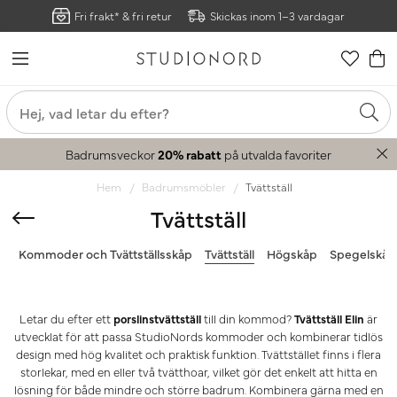
Fri frakt* & fri retur
Skickas inom 1–3 vardagar
Badrumsveckor
20% rabatt
på utvalda favoriter
Hem
Badrumsmöbler
Tvättställ
Tvättställ
Kommoder och Tvättställsskåp
Tvättställ
Högskåp
Spegelskåp
Letar du efter ett
porslinstvättställ
till din kommod?
Tvättställ Elin
är
utvecklat för att passa StudioNords kommoder och kombinerar tidlös
design med hög kvalitet och praktisk funktion. Tvättstället finns i flera
storlekar, med en eller två tvätthoar, vilket gör det enkelt att hitta en
lösning för både mindre och större badrum. Kombinera gärna med en