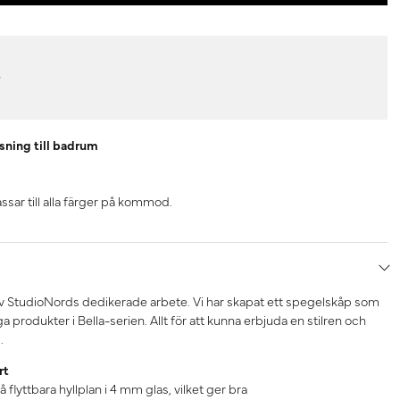
r
ning till badrum
sar till alla färger på kommod.
 av StudioNords dedikerade arbete. Vi har skapat ett spegelskåp som
produkter i Bella-serien. Allt för att kunna erbjuda en stilren och
.
rt
 flyttbara hyllplan i 4 mm glas, vilket ger bra