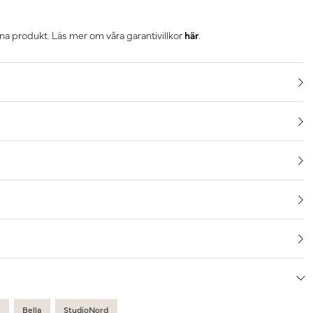
nna produkt. Läs mer om våra garantivillkor
här
.
p
Bella
StudioNord