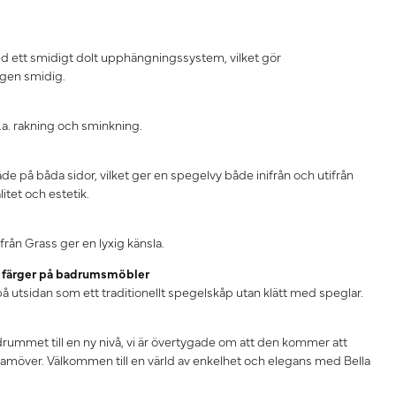
ed ett smidigt dolt upphängningssystem, vilket gör
ingen smidig.
l.a. rakning och sminkning.
de på båda sidor, vilket ger en spegelvy både inifrån och utifrån
itet och estetik.
ån Grass ger en lyxig känsla.
la färger på badrumsmöbler
 på utsidan som ett traditionellt spegelskåp utan klätt med speglar.
drummet till en ny nivå, vi är övertygade om att den kommer att
framöver. Välkommen till en värld av enkelhet och elegans med Bella