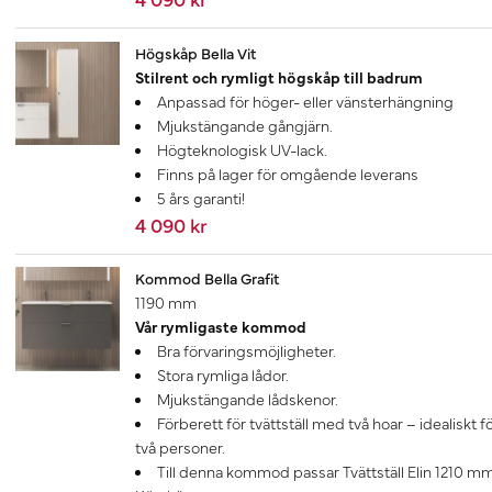
Högskåp Bella Vit
Stilrent och rymligt högskåp till badrum
Anpassad för höger- eller vänsterhängning
Mjukstängande gångjärn.
Högteknologisk UV-lack.
Finns på lager för omgående leverans
5 års garanti!
4 090 kr
Kommod Bella Grafit
1190 mm
Vår rymligaste kommod
Bra förvaringsmöjligheter.
Stora rymliga lådor.
Mjukstängande lådskenor.
Förberett för tvättställ med två hoar – idealiskt f
två personer.
Till denna kommod passar Tvättställ Elin 1210 mm