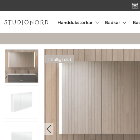
Handdukstorkar
Badkar
Ba
Tillfälligt slut