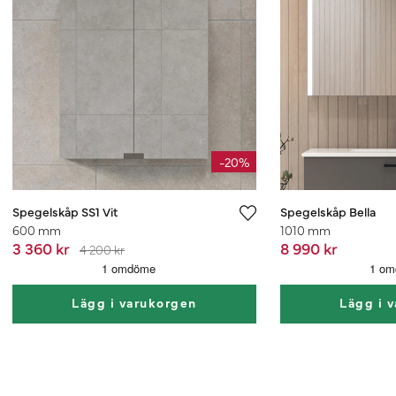
-20%
Spegelskåp SS1 Vit
Spegelskåp Bella
600 mm
1010 mm
3 360 kr
8 990 kr
4 200 kr
Lägg i varukorgen
Lägg i 