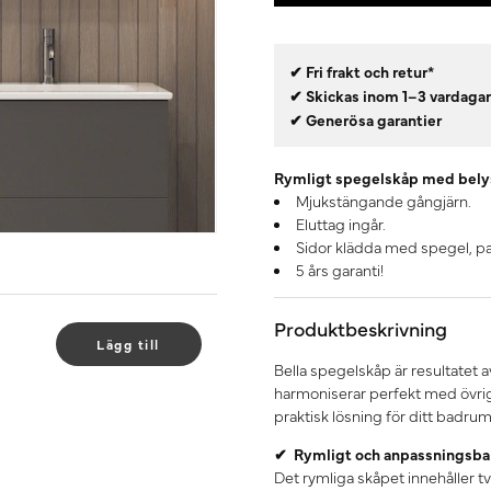
✔ Fri frakt och retur*
✔ Skickas inom 1–3 vardaga
✔ Generösa garantier
Rymligt spegelskåp med belys
Mjukstängande gångjärn.
Eluttag ingår.
Sidor klädda med spegel, pas
5 års garanti!
Produktbeskrivning
Lägg till
Bella spegelskåp är resultatet
harmoniserar perfekt med övriga 
praktisk lösning för ditt badrum
✔ Rymligt och anpassningsba
Det rymliga skåpet innehåller två