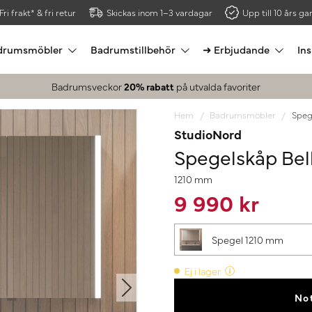
Fri frakt* & fri retur
Skickas inom 1–3 vardagar
Upp till 10 års gar
drumsmöbler
Badrumstillbehör
➜ Erbjudande
Ins
Badrumsveckor
20% rabatt
på utvalda favoriter
Hem
Badrumsmöbler
Speg
StudioNord
Spegelskåp Bel
1210 mm
9 990 kr
Spegel 1210 mm
Ej i lager
Not