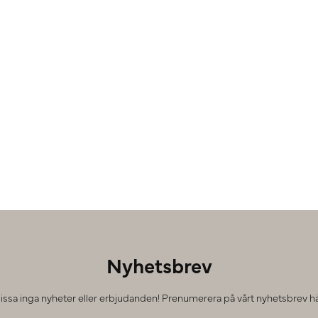
Nyhetsbrev
issa inga nyheter eller erbjudanden! Prenumerera på vårt nyhetsbrev hä