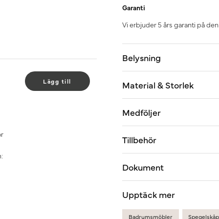
Garanti
Vi erbjuder 5 års garanti på de
Belysning
Lägg till
Material & Storlek
Medföljer
ör
Tillbehör
:
Dokument
Upptäck mer
Badrumsmöbler
Spegelskå