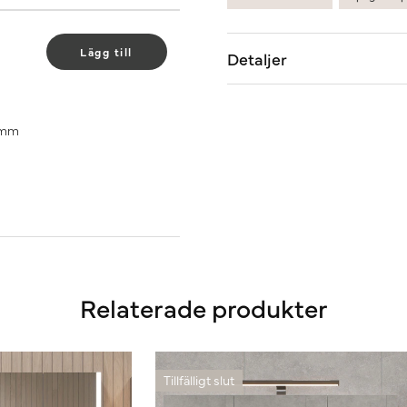
Lägg till
Detaljer
90mm
Relaterade produkter
Tillfälligt slut