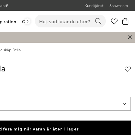
anti!
Kundtjänst
Showroom
piration
Outlet
Bästsäljare
elskåp Bella
la
ifera mig när varan är åter i lager