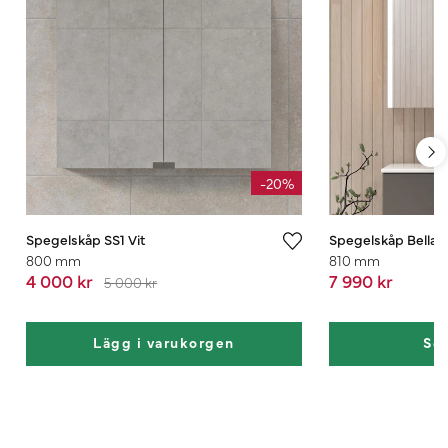
-20%
Spegelskåp SS1 Vit
Spegelskåp Bella
800 mm
810 mm
4 000 kr
7 990 kr
5 000 kr
Lägg i varukorgen
Se