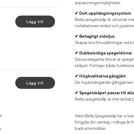
anpassningsmöjligheter.
✔ Dolt upphängningssystem
Bella spegelskåp är utrustat m
Lägg till
installationen enkel och juster
✔ Behagligt sidoljus.
Skapar bra förusättningar vid b
✔ Dubbelsidiga spegeldörrar
Dessa eleganta dörrar är spegla
skåpet. Förhöjer både funktional
✔ Högkvalitativa gångjärn
De mjukstängande gångjärnen fr
Lägg till
✔ Spegelskåpet passar till al
Bella spegelskåp är inte lackat
ör
Med Bella Spegelskåp
tar vi ba
förgylla din vardag i många år 
badrumsmöbler.
: