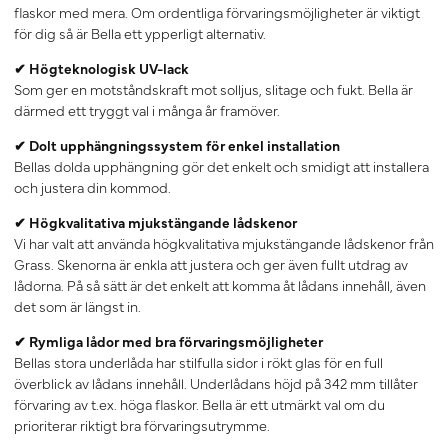
flaskor med mera. Om ordentliga förvaringsmöjligheter är viktigt
för dig så är Bella ett ypperligt alternativ.
✔ Högteknologisk UV-lack
Som ger en motståndskraft mot solljus, slitage och fukt. Bella är
därmed ett tryggt val i många år framöver.
✔ Dolt upphängningssystem för enkel installation
Bellas dolda upphängning gör det enkelt och smidigt att installera
och justera din kommod.
✔
Högkvalitativa mjukstängande lådskenor
Vi har valt att använda högkvalitativa mjukstängande lådskenor från
Grass. Skenorna är enkla att justera och ger även fullt utdrag av
lådorna. På så sätt är det enkelt att komma åt lådans innehåll, även
det som är längst in.
✔ Rymliga lådor med bra förvaringsmöjligheter
Bellas stora underlåda har stilfulla sidor i rökt glas för en full
överblick av lådans innehåll. Underlådans höjd på 342 mm tillåter
förvaring av t.ex. höga flaskor. Bella är ett utmärkt val om du
prioriterar riktigt bra förvaringsutrymme.