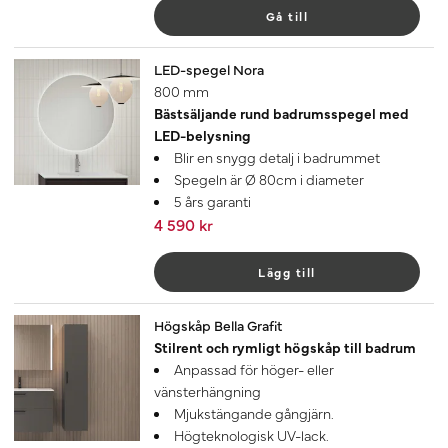
Gå till
LED-spegel Nora
800 mm
Bästsäljande rund badrumsspegel med
LED-belysning
Blir en snygg detalj i badrummet
Spegeln är Ø 80cm i diameter
5 års garanti
4 590 kr
Lägg till
Högskåp Bella Grafit
Stilrent och rymligt högskåp till badrum
Anpassad för höger- eller
vänsterhängning
Mjukstängande gångjärn.
Högteknologisk UV-lack.