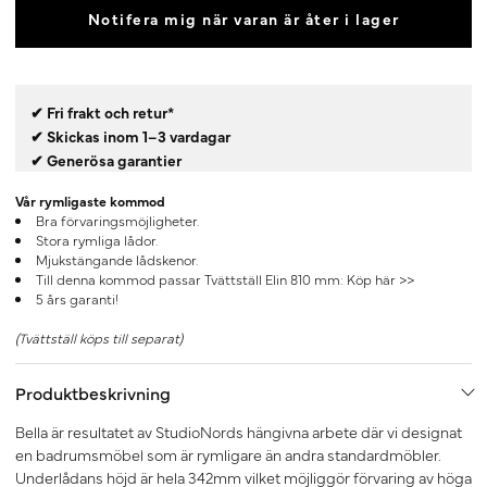
Notifera mig när varan är åter i lager
✔ Fri frakt och retur*
✔ Skickas inom 1–3 vardagar
✔ Generösa garantier
Vår rymligaste kommod
Bra förvaringsmöjligheter.
Stora rymliga lådor.
Mjukstängande lådskenor.
Till denna kommod passar Tvättställ Elin 810 mm:
Köp här >>
5 års garanti!
(Tvättställ köps till separat)
Produktbeskrivning
Bella är resultatet av StudioNords hängivna arbete där vi designat
en badrumsmöbel som är rymligare än andra standardmöbler.
Underlådans höjd är hela 342mm vilket möjliggör förvaring av höga