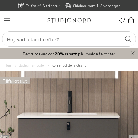
Fri frakt* & fri retur
Skickas inom 1–3 vardagar
Badrumsveckor
20% rabatt
på utvalda favoriter
Hem
Badrumsmöbler
Kommod Bella Grafit
Tillfälligt slut