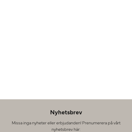
Nyhetsbrev
Missa inga nyheter eller erbjudanden! Prenumerera på vårt
nyhetsbrev här: