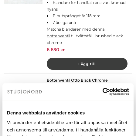
Blandare för handfat i en svart kromad
nyans
Piputsprånget är 118 mm
7 års garanti
Matcha blandaren med
denna
bottenventil
till tvättställ i brushed black
chrome.
6 630 kr
Lägg till
Bottenventil Otto Black Chrome
Bottenventil i Black Chrome
Universiell bottenventil med pop-up
funktion för tvättställ
Tillverkad i Italien av hög kvalité
Denna webbplats använder cookies
Till bottenventil Otto passar detta
Vattenlås:
Köp här >>
Vi använder enhetsidentifierare för att anpassa innehållet
7 års garanti
och annonserna till användarna, tillhandahålla funktioner
580 kr