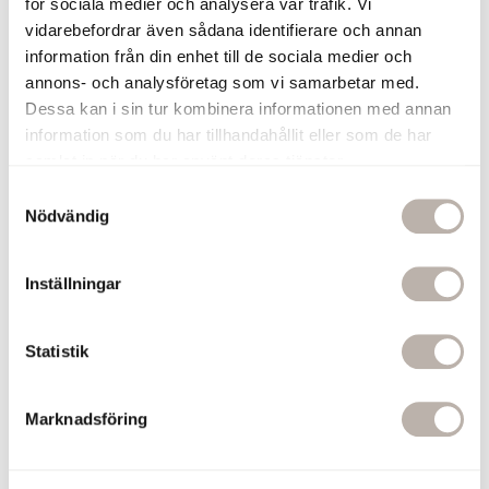
för sociala medier och analysera vår trafik. Vi
vidarebefordrar även sådana identifierare och annan
Lägg till
information från din enhet till de sociala medier och
annons- och analysföretag som vi samarbetar med.
Belysning Tindra Mattsvart
Dessa kan i sin tur kombinera informationen med annan
300 mm
information som du har tillhandahållit eller som de har
Montera LED-armaturen Tindra ovanpå
samlat in när du har använt deras tjänster.
ditt spegelskåp och få ett behagligt och
S
naturligt ljus.
Nödvändig
a
1 090 kr
m
t
Lägg till
Inställningar
y
c
Belysning Tindra Mattsvart
k
Statistik
500 mm
e
Montera LED-armaturen Tindra ovanpå
s
ditt spegelskåp och få ett behagligt och
Marknadsföring
naturligt ljus.
v
1 290 kr
a
l