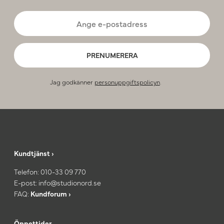
PRENUMERERA
Jag godkänner
personuppgiftspolicyn
.
Kundtjänst ›
Telefon:
010-33 09 770
E-post:
info@studionord.se
FAQ:
Kundforum ›
Öppettider