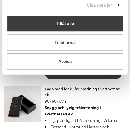
Visa detaljer
Lägg till
Bottenventil EasyClean Krom
Tillåt alla
Komplettera ditt kommodpaket med
bottenventil EasyClean. Det är en
kombinerad popup-ventil i kromad
Tillåt urval
mässing med flexibelt utloppsrör och
adapter.
399 kr
Avvisa
Lägg till
Låda med lock Lådinredning Svartbetsad
ek
90x60x177 mm
Snygg och lyxig träinredning i
svartbetsad ek
Hjälper dig att hålla ordning i lådorna
Passar till Norrsund Havtorn och