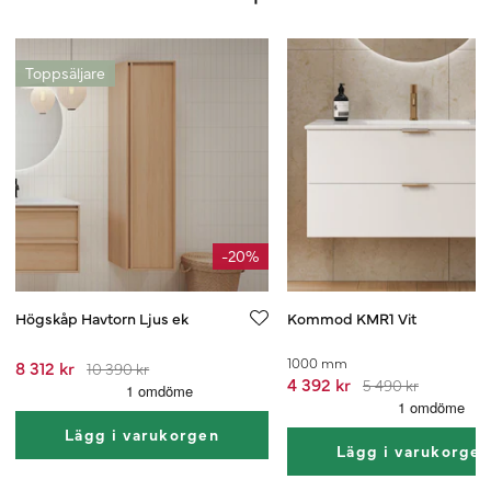
Toppsäljare
-20%
Högskåp Havtorn Ljus ek
Kommod KMR1 Vit
1000 mm
8 312 kr
10 390 kr
4 392 kr
5 490 kr
Lägg i varukorgen
Lägg i varukorge