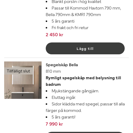
Blankt porslin i hög kvalitet
Passar till Kommod Havtorn 790 mm,
Bella 790mm & KMR1 790mm
5 års garanti
Fri frakt och fri retur
2 450 kr
Lägg till
Spegelskåp Bella
Tillfälligt slut
810 mm
Rymligt spegelskåp med belysning till
badrum
Mjukstängande gångjärn.
Eluttag ingår.
Sidor klädda med spegel, passar till alla
färger på kommod.
5 års garanti!
7 990 kr