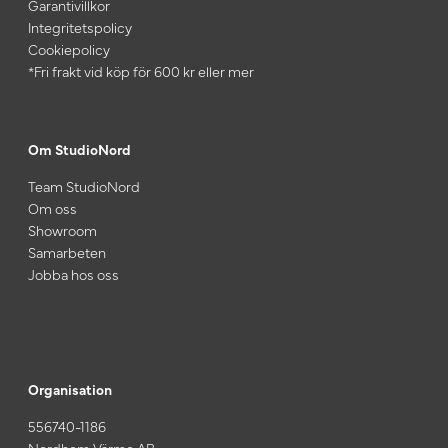
Garantivillkor
Integritetspolicy
Cookiepolicy
*Fri frakt vid köp för 600 kr eller mer
Om StudioNord
Team StudioNord
Om oss
Showroom
Samarbeten
Jobba hos oss
Organisation
556740-1186
Nordhem Värme AB