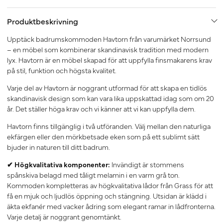
Produktbeskrivning
Upptäck badrumskommoden Havtorn från varumärket Norrsund
– en möbel som kombinerar skandinavisk tradition med modern
lyx. Havtorn är en möbel skapad för att uppfylla finsmakarens krav
på stil, funktion och högsta kvalitet.
Varje del av Havtorn är noggrant utformad för att skapa en tidlös
skandinavisk design som kan vara lika uppskattad idag som om 20
år. Det ställer höga krav och vi känner att vi kan uppfylla dem.
Havtorn finns tillgänglig i två utföranden. Välj mellan den naturliga
ekfärgen eller den mörkbetsade eken som på ett sublimt sätt
bjuder in naturen till ditt badrum.
✔ Högkvalitativa komponenter:
Invändigt är stommens
spånskiva belagd med tåligt melamin i en varm grå ton.
Kommoden kompletteras av högkvalitativa lådor från Grass för att
få en mjuk och ljudlös öppning och stängning. Utsidan är klädd i
äkta ekfanér med vacker ådring som elegant ramar in lådfronterna.
Varje detalj är noggrant genomtänkt.