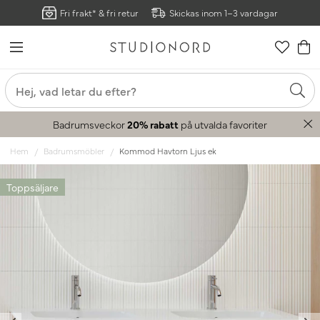
Fri frakt* & fri retur
Skickas inom 1–3 vardagar
Badrumsveckor
20% rabatt
på utvalda favoriter
Hem
Badrumsmöbler
Kommod Havtorn Ljus ek
Toppsäljare