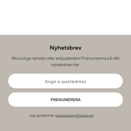
Nyhetsbrev
Missa inga nyheter eller erbjudanden! Prenumerera på vårt
nyhetsbrev här:
PRENUMERERA
Jag godkänner
personuppgiftspolicyn
.