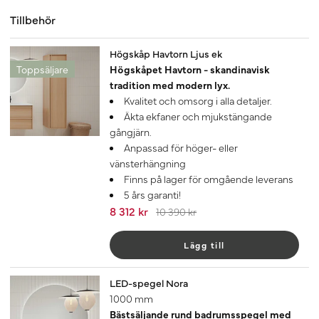
Tillbehör
-20%
Högskåp Havtorn Ljus ek
Toppsäljare
Högskåpet Havtorn - skandinavisk
tradition med modern lyx.
Kvalitet och omsorg i alla detaljer.
Äkta ekfaner och mjukstängande
gångjärn.
Anpassad för höger- eller
vänsterhängning
Finns på lager för omgående leverans
5 års garanti!
8 312 kr
10 390 kr
Lägg till
LED-spegel Nora
1000 mm
Bästsäljande rund badrumsspegel med