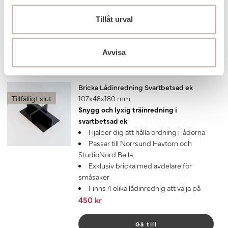
StudioNord Bella
Exklusiv låda med lock
Tillåt urval
Finns 4 olika lådinrednig att välja på
550 kr
Avvisa
Lägg till
Bricka Lådinredning Svartbetsad ek
Tillfälligt slut
107x48x180 mm
Snygg och lyxig träinredning i
svartbetsad ek
Hjälper dig att hålla ordning i lådorna
Passar till Norrsund Havtorn och
StudioNord Bella
Exklusiv bricka med avdelare för
småsaker
Finns 4 olika lådinrednig att välja på
450 kr
Gå till