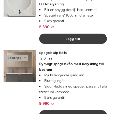
LED-belysning
Blir en snygg detalj i badrummet
Spegeln är Ø 100cm i diameter
5 års garanti
5 390 kr
Lägg till
Spegelskåp Bella
Tillfälligt slut
1210 mm
Rymligt spegelskåp med belysning till
badrum
Mjukstängande gångjärn.
Eluttag ingår.
Sidor klädda med spegel, passar till alla
färger på kommod.
5 års garanti!
9 990 kr