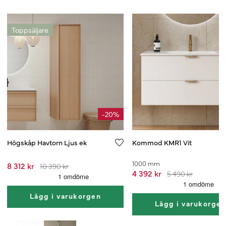
Toppsäljare
-20%
Högskåp Havtorn Ljus ek
Kommod KMR1 Vit
1000 mm
8 312 kr
10 390 kr
4 392 kr
5 490 kr
Lägg i varukorgen
Lägg i varukorge