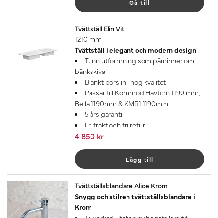
Gå till
Tvättställ Elin Vit
1210 mm
Tvättställ i elegant och modern design
Tunn utformning som påminner om
bänkskiva
Blankt porslin i hög kvalitet
Passar till Kommod Havtorn 1190 mm,
Bella 1190mm & KMR1 1190mm
5 års garanti
Fri frakt och fri retur
4 850 kr
Lägg till
Tvättställsblandare Alice Krom
Snygg och stilren tvättställsblandare i
Krom
Tillverkad i Italien av högsta kvalité