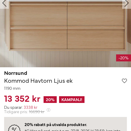
-20%
Norrsund
Kommod Havtorn Ljus ek
1190 mm
13 352 kr
20
%
KAMPANJ!
Du sparar:
3338
kr
Tidigare pris:
16690
kr
20% rabatt på utvalda produkter.
*Gäller på ord. pris t.o.m. 27/8-2026 kl 23:59, kan inte