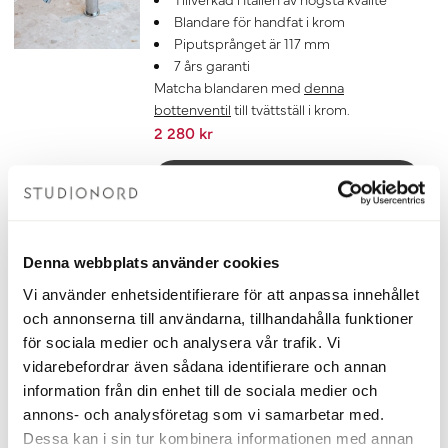
Blandare för handfat i krom
Piputsprånget är 117 mm
7 års garanti
Matcha blandaren med
denna
bottenventil
till tvättställ i krom.
2 280 kr
Lägg till
Bottenventil Otto Krom
Bottenventil i Krom
Denna webbplats använder cookies
Universiell bottenventil med pop-up
Vi använder enhetsidentifierare för att anpassa innehållet
funktion för tvättställ
och annonserna till användarna, tillhandahålla funktioner
Tillverkad i Italien av hög kvalité
Till bottenventil Otto passar detta
för sociala medier och analysera vår trafik. Vi
Vattenlås:
Köp här >>
vidarebefordrar även sådana identifierare och annan
7 års garanti
information från din enhet till de sociala medier och
370 kr
annons- och analysföretag som vi samarbetar med.
Dessa kan i sin tur kombinera informationen med annan