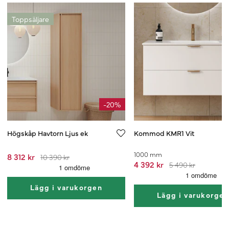
Toppsäljare
-20%
Högskåp Havtorn Ljus ek
Kommod KMR1 Vit
1000 mm
8 312 kr
10 390 kr
4 392 kr
5 490 kr
Lägg i varukorgen
Lägg i varukorge