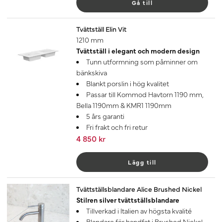
Gå till
Tvättställ Elin Vit
1210 mm
Tvättställ i elegant och modern design
Tunn utformning som påminner om
bänkskiva
Blankt porslin i hög kvalitet
Passar till Kommod Havtorn 1190 mm,
Bella 1190mm & KMR1 1190mm
5 års garanti
Fri frakt och fri retur
4 850 kr
Lägg till
Tvättställsblandare Alice Brushed Nickel
Stilren silver tvättställsblandare
Tillverkad i Italien av högsta kvalité
Blandare för handfat i Brushed Nickel