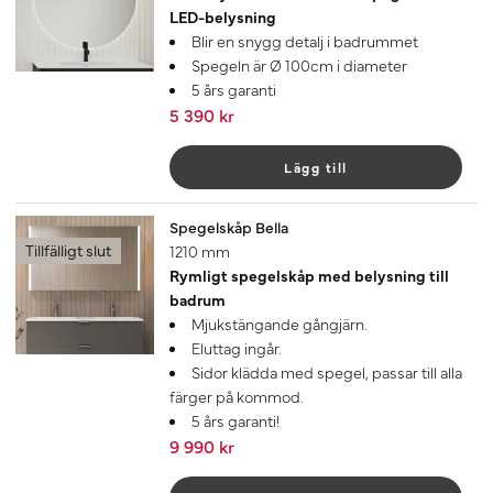
LED-belysning
Blir en snygg detalj i badrummet
Spegeln är Ø 100cm i diameter
5 års garanti
5 390 kr
Lägg till
Spegelskåp Bella
Tillfälligt slut
1210 mm
Rymligt spegelskåp med belysning till
badrum
Mjukstängande gångjärn.
Eluttag ingår.
Sidor klädda med spegel, passar till alla
färger på kommod.
5 års garanti!
9 990 kr