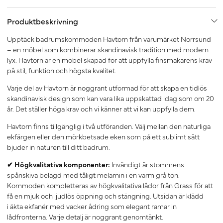
Produktbeskrivning
Upptäck badrumskommoden Havtorn från varumärket Norrsund
– en möbel som kombinerar skandinavisk tradition med modern
lyx. Havtorn är en möbel skapad för att uppfylla finsmakarens krav
på stil, funktion och högsta kvalitet.
Varje del av Havtorn är noggrant utformad för att skapa en tidlös
skandinavisk design som kan vara lika uppskattad idag som om 20
år. Det ställer höga krav och vi känner att vi kan uppfylla dem.
Havtorn finns tillgänglig i två utföranden. Välj mellan den naturliga
ekfärgen eller den mörkbetsade eken som på ett sublimt sätt
bjuder in naturen till ditt badrum.
✔ Högkvalitativa komponenter:
Invändigt är stommens
spånskiva belagd med tåligt melamin i en varm grå ton.
Kommoden kompletteras av högkvalitativa lådor från Grass för att
få en mjuk och ljudlös öppning och stängning. Utsidan är klädd
i äkta ekfanér med vacker ådring som elegant ramar in
lådfronterna. Varje detalj är noggrant genomtänkt.