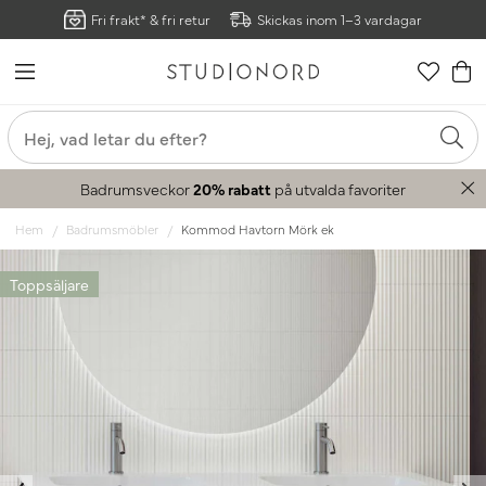
Fri frakt* & fri retur
Skickas inom 1–3 vardagar
Badrumsveckor
20% rabatt
på utvalda favoriter
Hem
Badrumsmöbler
Kommod Havtorn Mörk ek
Toppsäljare