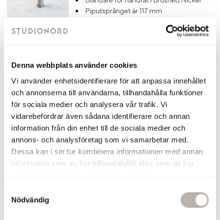
Piputsprånget är 117 mm
7 års garanti
Matcha blandaren med
denna
bottenventil
till tvättställ i brushed nickel.
4 210 kr
Denna webbplats använder cookies
Lägg till
Vi använder enhetsidentifierare för att anpassa innehållet
och annonserna till användarna, tillhandahålla funktioner
Bottenventil Otto Brushed Nickel
för sociala medier och analysera vår trafik. Vi
Bottenventil i Brushed Nickel
vidarebefordrar även sådana identifierare och annan
Universiell bottenventil med pop-up
information från din enhet till de sociala medier och
funktion för tvättställ
annons- och analysföretag som vi samarbetar med.
Tillverkad i Italien av hög kvalité
Dessa kan i sin tur kombinera informationen med annan
Till bottenventil Otto passar detta
information som du har tillhandahållit eller som de har
Vattenlås:
Köp här >>
samlat in när du har använt deras tjänster.
7 års garanti
460 kr
S
Nödvändig
a
m
Lägg till