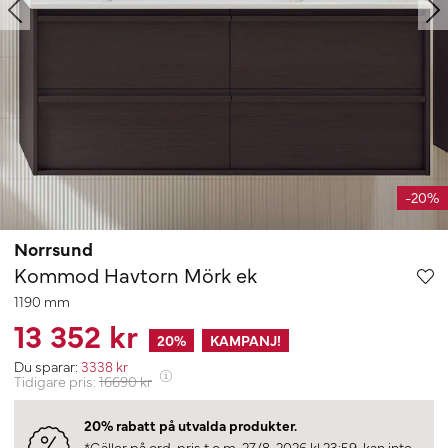
-20%
Norrsund
Kommod Havtorn Mörk ek
1190 mm
13 352 kr
20
%
KAMPANJ!
Du sparar:
3338
kr
Tidigare pris:
16690
kr
20% rabatt på utvalda produkter.
*Gäller på ord. pris t.o.m. 27/8-2026 kl 23:59, kan inte