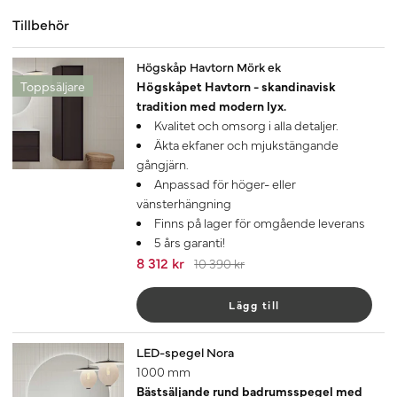
Tillbehör
-20%
Högskåp Havtorn Mörk ek
Toppsäljare
Högskåpet Havtorn - skandinavisk
tradition med modern lyx.
Kvalitet och omsorg i alla detaljer.
Äkta ekfaner och mjukstängande
gångjärn.
Anpassad för höger- eller
vänsterhängning
Finns på lager för omgående leverans
5 års garanti!
8 312 kr
10 390 kr
Lägg till
LED-spegel Nora
1000 mm
Bästsäljande rund badrumsspegel med