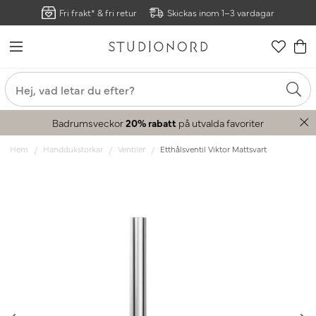
Fri frakt* & fri retur
Skickas inom 1–3 vardagar
Badrumsveckor
20% rabatt
på utvalda favoriter
Hem
Handdukstorkar
Ventiler
Etthålsventil Viktor Mattsvart