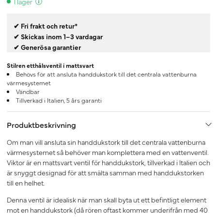
I lager
✔ Fri frakt och retur*
✔ Skickas inom 1–3 vardagar
✔ Generösa garantier
Stilren etthålsventil i mattsvart
Behövs för att ansluta handdukstork till det centrala vattenburna
värmesystemet
Vändbar
Tillverkad i Italien, 5 års garanti
Produktbeskrivning
Om man vill ansluta sin handdukstork till det centrala vattenburna
värmesystemet så behöver man komplettera med en vattenventil.
Viktor är en mattsvart ventil för handdukstork, tillverkad i Italien och
är snyggt designad för att smälta samman med handdukstorken
till en helhet.
Denna ventil är idealisk när man skall byta ut ett befintligt element
mot en handdukstork (då rören oftast kommer underifrån med 40