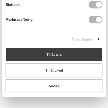
k
Statistik
e
s
Marknadsföring
v
a
l
Visa detaljer
Tillåt alla
Tillåt urval
Avvisa