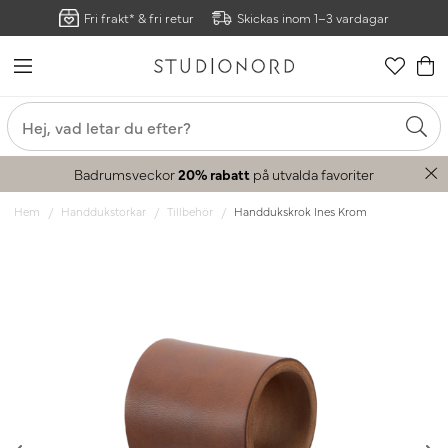
Fri frakt* & fri retur
Skickas inom 1–3 vardagar
Badrumsveckor
20% rabatt
på utvalda favoriter
Hem
Handdukstorkar
Tillbehör
Handdukskrok Ines Krom