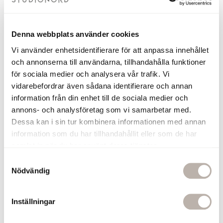
Denna webbplats använder cookies
Vi använder enhetsidentifierare för att anpassa innehållet
och annonserna till användarna, tillhandahålla funktioner
Handdukskrok Ines Krom
Handdukskrok Ines Krom
för sociala medier och analysera vår trafik. Vi
vidarebefordrar även sådana identifierare och annan
Svart Läder
Ljusbrunt Läder
120 kr
120 kr
information från din enhet till de sociala medier och
annons- och analysföretag som vi samarbetar med.
Dessa kan i sin tur kombinera informationen med annan
Lägg i varukorgen
Lägg i varukorge
information som du har tillhandahållit eller som de har
samlat in när du har använt deras tjänster.
S
Nödvändig
a
m
t
Inställningar
y
c