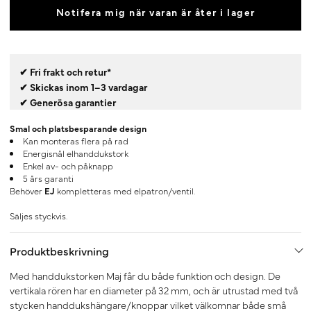
Notifera mig när varan är åter i lager
✔ Fri frakt och retur*
✔ Skickas inom 1–3 vardagar
✔ Generösa garantier
Smal och platsbesparande design
Kan monteras flera på rad
Energisnål elhanddukstork
Enkel av- och påknapp
5 års garanti
Behöver
EJ
kompletteras med elpatron/ventil.
Säljes styckvis.
Produktbeskrivning
Med handdukstorken Maj får du både funktion och design. De
vertikala rören har en diameter på 32 mm, och är utrustad med två
stycken handdukshängare/knoppar vilket välkomnar både små