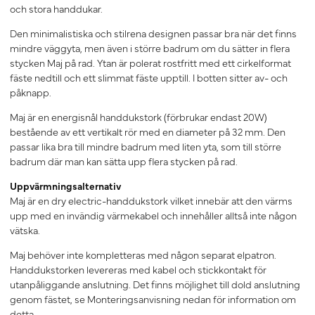
och stora handdukar.
Den minimalistiska och stilrena designen passar bra när det finns
mindre väggyta, men även i större badrum om du sätter in flera
stycken Maj på rad. Ytan är polerat rostfritt med ett cirkelformat
fäste nedtill och ett slimmat fäste upptill. I botten sitter av- och
påknapp.
Maj är en energisnål handdukstork (förbrukar endast 20W)
bestående av ett vertikalt rör med en diameter på 32 mm. Den
passar lika bra till mindre badrum med liten yta, som till större
badrum där man kan sätta upp flera stycken på rad.
Uppvärmningsalternativ
Maj är en dry electric-handdukstork vilket innebär att den värms
upp med en invändig värmekabel och innehåller alltså inte någon
vätska.
Maj behöver inte kompletteras med någon separat elpatron.
Handdukstorken levereras med kabel och stickkontakt för
utanpåliggande anslutning. Det finns möjlighet till dold anslutning
genom fästet, se Monteringsanvisning nedan för information om
detta.