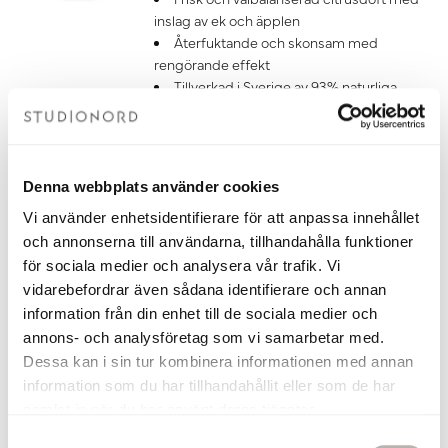
inslag av ek och äpplen
Återfuktande och skonsam med
rengörande effekt
Tillverkad i Sverige av 93% naturliga
ingredienser
Vegansk
249 kr
Denna webbplats använder cookies
Gå till
Vi använder enhetsidentifierare för att anpassa innehållet
och annonserna till användarna, tillhandahålla funktioner
Torplyktan Doftpinnar Gryningsljus
för sociala medier och analysera vår trafik. Vi
Gryningsljus 100 ml
vidarebefordrar även sådana identifierare och annan
Doftpinnar från Torplyktan med en
information från din enhet till de sociala medier och
uppfriskande doft med inspiration från
annons- och analysföretag som vi samarbetar med.
naturen, perfekt för rogivande stämning
Dessa kan i sin tur kombinera informationen med annan
i ditt badrum, kök eller t.ex. sovrum
Frisk och välbalanserad citrusdoft med
information som du har tillhandahållit eller som de har
inslag av ek och äpplen
samlat in när du har använt deras tjänster.
Doften håller i 4-6 månader
S