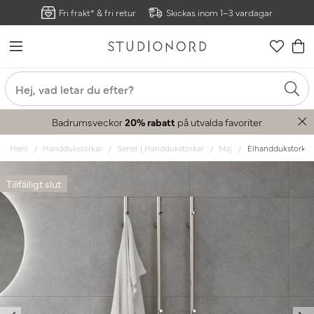
Fri frakt* & fri retur
Skickas inom 1–3 vardagar
Badrumsveckor
20% rabatt
på utvalda favoriter
Hem
Handdukstorkar
Serier | Handdukstorkar
Maj
Elhanddukstork Maj
Tillfälligt slut