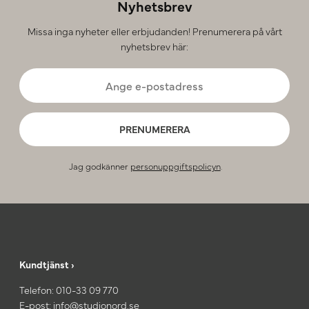
Nyhetsbrev
Missa inga nyheter eller erbjudanden! Prenumerera på vårt
nyhetsbrev här:
PRENUMERERA
Jag godkänner
personuppgiftspolicyn
.
Kundtjänst ›
Telefon:
010-33 09 770
E-post:
info@studionord.se