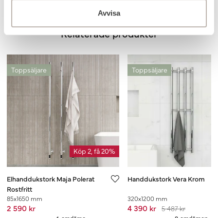
Avvisa
Relaterade produkter
Toppsäljare
Toppsäljare
Köp 2, få 20%
Elhanddukstork Maja Polerat
Handdukstork Vera Krom
Rostfritt
85x1650 mm
320x1200 mm
2 590 kr
4 390 kr
5 487 kr