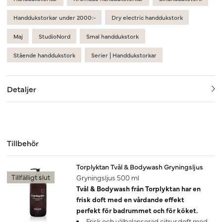
Handdukstorkar under 2000:-
Dry electric handdukstork
Maj
StudioNord
Smal handdukstork
Stående handdukstork
Serier | Handdukstorkar
Detaljer
Tillbehör
Torplyktan Tvål & Bodywash Gryningsljus
Tillfälligt slut
Gryningsljus 500 ml
Tvål & Bodywash från Torplyktan har en
frisk doft med en vårdande effekt
perfekt för badrummet och för köket.
Frisk och välbalanserad citrusdoft med