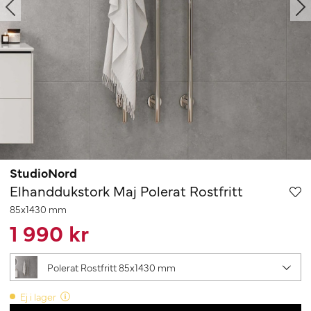
StudioNord
Elhanddukstork Maj Polerat Rostfritt
85x1430 mm
1 990 kr
Polerat Rostfritt 85x1430 mm
Ej i lager