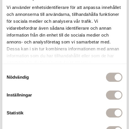
Vi använder enhetsidentifierare för att anpassa innehållet
Du har sett 5 av 5 produkter
och annonserna till användarna, tillhandahålla funktioner
för sociala medier och analysera vår trafik. Vi
vidarebefordrar även sådana identifierare och annan
information från din enhet till de sociala medier och
annons- och analysföretag som vi samarbetar med.
Kommod 60 cm
Kommod 80 cm
Dessa kan i sin tur kombinera informationen med annan
information som du har tillhandahållit eller som de har
Kommod 100 cm
Kommod 120 cm
samlat in när du har använt deras tjänster.
S
Nödvändig
a
m
Kommod 60 cm – perfekt för
t
Inställningar
y
mindre och medelstora badrum.
c
k
Statistik
En kommod 60 cm är ett utmärkt val för dig som vill kombinera
e
smart förvaring med stilren design utan att ta upp onödigt mycket
s
plats. Bredden passar perfekt i mindre och medelstora badrum