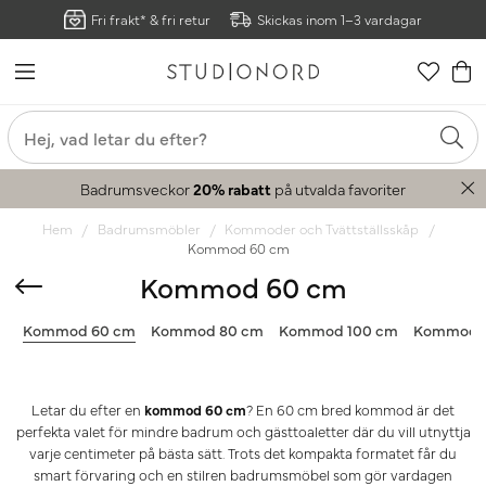
Fri frakt* & fri retur
Skickas inom 1–3 vardagar
Badrumsveckor
20% rabatt
på utvalda favoriter
Hem
Badrumsmöbler
Kommoder och Tvättställsskåp
Kommod 60 cm
Kommod 60 cm
Kommod 60 cm
Kommod 80 cm
Kommod 100 cm
Kommod 
Letar du efter en
kommod 60 cm
? En 60 cm bred kommod är det
perfekta valet för mindre badrum och gästtoaletter där du vill utnyttja
varje centimeter på bästa sätt. Trots det kompakta formatet får du
smart förvaring och en stilren badrumsmöbel som gör vardagen