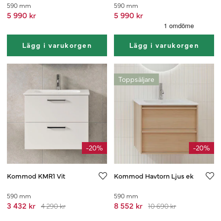
590 mm
590 mm
5 990 kr
5 990 kr
Lägg i varukorgen
Lägg i varukorgen
Toppsäljare
-20%
-20%
Kommod KMR1 Vit
Kommod Havtorn Ljus ek
590 mm
590 mm
3 432 kr
8 552 kr
4 290 kr
10 690 kr