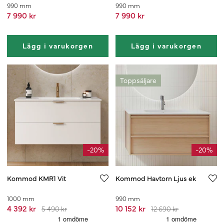
990 mm
990 mm
7 990 kr
7 990 kr
Lägg i varukorgen
Lägg i varukorgen
Toppsäljare
-20%
-20%
Kommod KMR1 Vit
Kommod Havtorn Ljus ek
1000 mm
990 mm
4 392 kr
10 152 kr
5 490 kr
12 690 kr