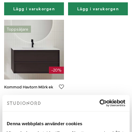
Lägg i varukorgen
Lägg i varukorgen
Toppsäljare
-20%
Kommod Havtorn Mörk ek
990 mm
10 152 kr
12 690 kr
Lägg i varukorgen
Denna webbplats använder cookies