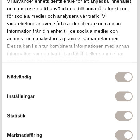
Vi använder enhetsidentifierare för att anpassa innehållet
och annonserna till användarna, tillhandahålla funktioner
Du har sett 5 av 5 produkter
för sociala medier och analysera vår trafik. Vi
vidarebefordrar även sådana identifierare och annan
information från din enhet till de sociala medier och
annons- och analysföretag som vi samarbetar med.
Dessa kan i sin tur kombinera informationen med annan
Kommod 60 cm
Kommod 80 cm
information som du har tillhandahållit eller som de har
samlat in när du har använt deras tjänster.
Kommod 100 cm
Kommod 120 cm
S
Nödvändig
a
m
t
Inställningar
Kommod 100 cm – generös
y
c
förvaring och exklusiv känsla.
k
Statistik
e
En kommod 100 cm är ett perfekt val för dig som vill ha extra
s
förvaring och en rymligare badrumsmöbel utan att behöva gå upp
Marknadsföring
v
till de allra största modellerna. Med ett
tvättställ 100 cm
får du