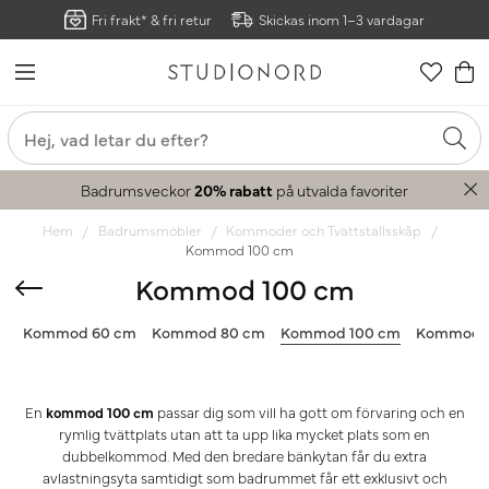
Fri frakt* & fri retur
Skickas inom 1–3 vardagar
Badrumsveckor
20% rabatt
på utvalda favoriter
Hem
Badrumsmöbler
Kommoder och Tvättställsskåp
Kommod 100 cm
Kommod 100 cm
Kommod 60 cm
Kommod 80 cm
Kommod 100 cm
Kommod 
En
kommod 100 cm
passar dig som vill ha gott om förvaring och en
rymlig tvättplats utan att ta upp lika mycket plats som en
dubbelkommod. Med den bredare bänkytan får du extra
avlastningsyta samtidigt som badrummet får ett exklusivt och