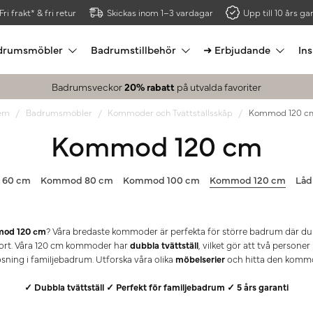
Fri frakt* & fri retur
Skickas inom 1–3 vardagar
Upp till 10 års gar
drumsmöbler
Badrumstillbehör
➜ Erbjudande
Ins
Badrumsveckor
20% rabatt
på utvalda favoriter
em
Badrumsmöbler
Kommoder och Tvättställsskåp
Kommod 120 c
Kommod 120 cm
 60 cm
Kommod 80 cm
Kommod 100 cm
Kommod 120 cm
Låd
od 120 cm
? Våra bredaste kommoder är perfekta för större badrum där du
ort. Våra 120 cm kommoder har
dubbla tvättställ
, vilket gör att två perso
sning i familjebadrum. Utforska våra olika
möbelserier
och hitta den kommo
✓ Dubbla tvättställ ✓ Perfekt för familjebadrum ✓ 5 års garanti