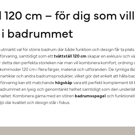
20 cm – för dig som vill
 i badrummet
utmärkt val för större badrum där både funktion och design får ta pla
förvaring, samtidigt som ett
tvättställ 120 cm
skapar en exklusiv och vä
etta den perfekta storleken när man vill kombinera komfort, ordning oc
kommoder 120 cm i flera färger, material och utföranden. De rymliga l
enartiklar och andra badrumsprodukter, vilket gör det enkelt att hålla b
 förvaring kan ett matchande
högskåp
vara ett perfekt komplement til
drummet en lyxig och genomtänkt helhet samtidigt som den underlä
nalitet. Kombinera gärna med en stilren
badrumsspegel
och funktionel
 där kvalitet och design står i fokus.