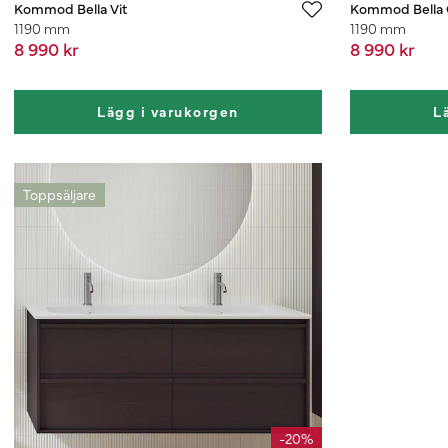
Kommod Bella Vit
Kommod Bella G
1190 mm
1190 mm
8 990 kr
8 990 kr
Lägg i varukorgen
L
Toppsäljare
-20%