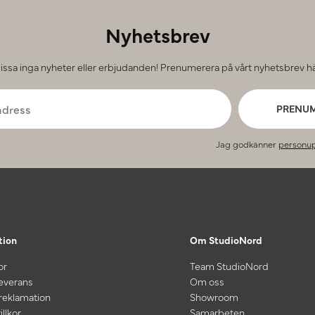
Nyhetsbrev
issa inga nyheter eller erbjudanden! Prenumerera på vårt nyhetsbrev hä
PRENU
Jag godkänner
personup
tion
Om StudioNord
or
Team StudioNord
leverans
Om oss
 reklamation
Showroom
illkor
Samarbeten