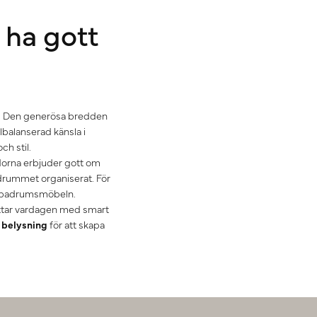
 ha gott
ts. Den generösa bredden
lbalanserad känsla i
h stil.
ådorna erbjuder gott om
adrummet organiserat. För
l badrumsmöbeln.
ttar vardagen med smart
l
belysning
för att skapa