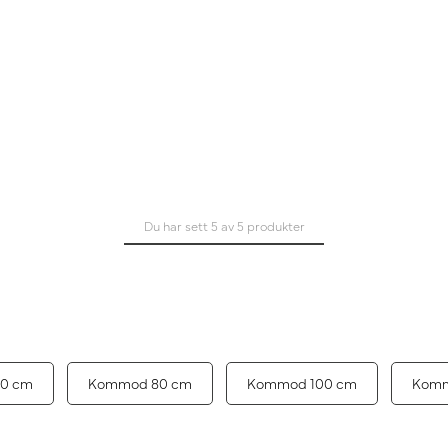
Du har sett 5 av 5 produkter
0 cm
Kommod 80 cm
Kommod 100 cm
Komm