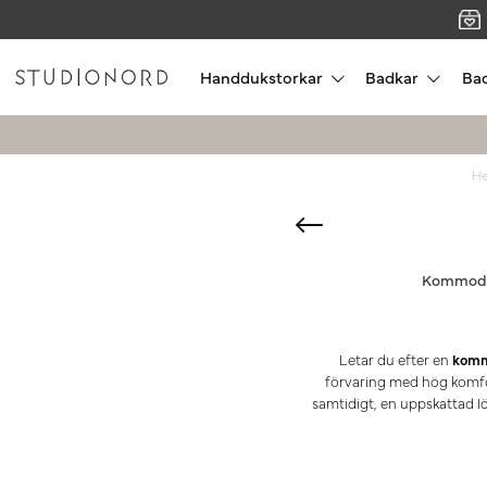
Handdukstorkar
Badkar
Ba
H
Kommod
Letar du efter en
komm
förvaring med hög komf
samtidigt, en uppskattad lö