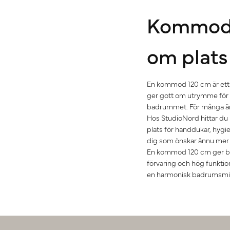
Kommod 1
om plats
En kommod 120 cm är ett 
ger gott om utrymme för 
badrummet. För många är d
Hos StudioNord hittar du 
plats för handdukar, hygi
dig som önskar ännu mer
En kommod 120 cm ger ba
förvaring och hög funktio
en harmonisk badrumsmiljö