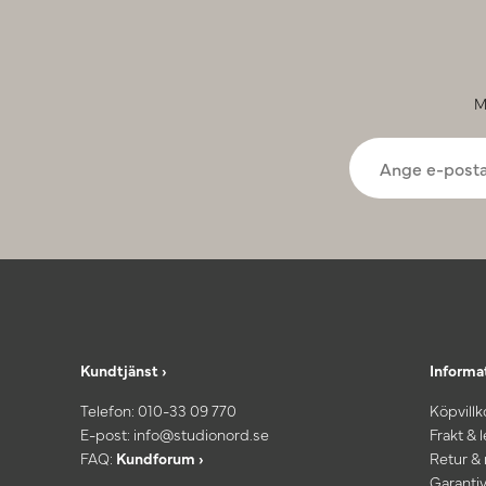
M
Kundtjänst ›
Informa
Telefon:
010-33 09 770
Köpvillk
E-post:
info@studionord.se
Frakt & 
FAQ:
Kundforum ›
Retur &
Garantiv