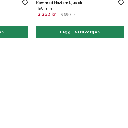
Kommod Havtorn Ljus ek
1190 mm
13 352 kr
16 690 kr
en
Lägg i varukorgen