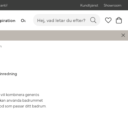
anti!
Kundtjänst
Showroom
piration
Outlet
Bästsäljare
m
inredning
 vill kombinera generös
ner kan använda badrummet
d som passar ditt badrum.