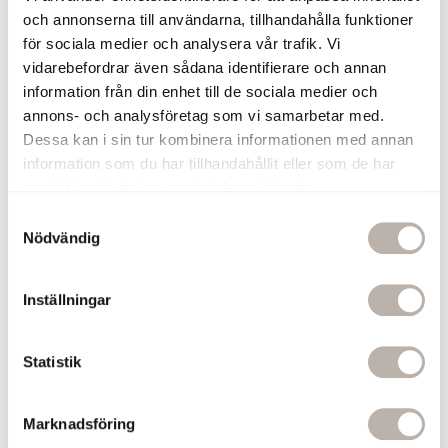
och annonserna till användarna, tillhandahålla funktioner
för sociala medier och analysera vår trafik. Vi
vidarebefordrar även sådana identifierare och annan
information från din enhet till de sociala medier och
-20%
annons- och analysföretag som vi samarbetar med.
Dessa kan i sin tur kombinera informationen med annan
information som du har tillhandahållit eller som de har
Spegelskåp Bella
Spegelskåp SS1 Vit
samlat in när du har använt deras tjänster.
610 mm
1000 mm
S
6 990 kr
4 880 kr
6 100 kr
Nödvändig
a
m
t
Se produkt
Se produkt
Inställningar
y
c
k
Statistik
e
s
Marknadsföring
v