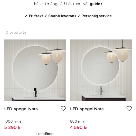
håller i många år!
Läs mer i vår
guide ›
✓ Fri frakt ✓ Snabb leverans ✓ Personlig service
10 produkter
LED-spegel Nora
LED-spegel Nora
1000 mm
800 mm
5 390 kr
4 590 kr