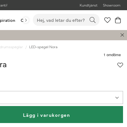
anti!
Kundtjänst
Showroom
piration
Outlet
Bästsäljare
drumsspeglar
LED-spegel Nora
ra
Lägg i varukorgen