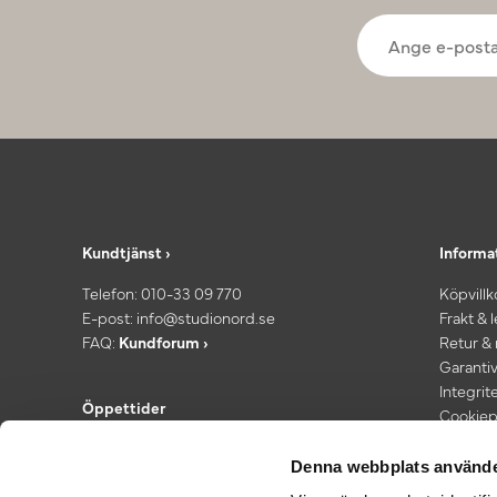
Kundtjänst ›
Informa
Telefon:
010-33 09 770
Köpvillk
E-post:
info@studionord.se
Frakt & 
FAQ:
Kundforum ›
Retur &
Garantiv
Integrit
Öppettider
Cookiep
Kundtjänst: Mån–fre 08.00–16:30
*Fri fra
Showroom: Fredagar 13.00–16:30
Denna webbplats använde