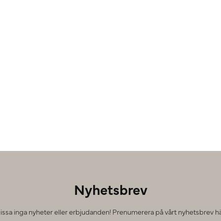
Nyhetsbrev
issa inga nyheter eller erbjudanden! Prenumerera på vårt nyhetsbrev hä