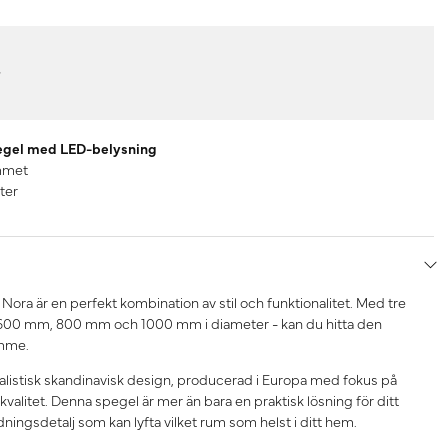
r
egel med LED-belysning
ummet
ter
ora är en perfekt kombination av stil och funktionalitet. Med tre
n - 600 mm, 800 mm och 1000 mm i diameter - kan du hitta den
ymme.
listisk skandinavisk design, producerad i Europa med fokus på
kvalitet. Denna spegel är mer än bara en praktisk lösning för ditt
ningsdetalj som kan lyfta vilket rum som helst i ditt hem.