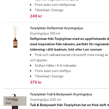
Finns även som doftpinnar
Tillverkad i Sverige
249 kr
Torplyktan Doftpinnar Gryningsljus
Gryningsljus 100 ml
Doftpinnar från Torplyktan med en uppfriskande d
med inspiration från naturen, perfekt för rogivand
stämning i ditt badrum, kök eller t.ex. sovrum
Frisk och välbalanserad citrusdoft med inslag av
och äpplen
Doften håller i 4-6 månader
Finns även som doftljus
Tillverkad i Sverige
379 kr
Torplyktan Tvål & Bodywash Gryningsljus
Tillfälligt
Gryningsljus 500 ml
slut
Tvål & Bodywash från Torplyktan har en frisk doft