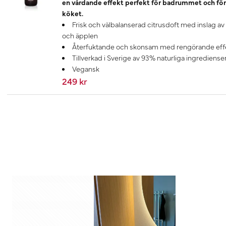
en vårdande effekt perfekt för badrummet och för
köket.
Frisk och välbalanserad citrusdoft med inslag av
och äpplen
Återfuktande och skonsam med rengörande eff
Tillverkad i Sverige av 93% naturliga ingrediense
Vegansk
249 kr