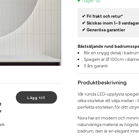
I lager
✔ Fri frakt och retur*
✔ Skickas inom 1–3 vardaga
✔ Generösa garantier
Bästsäljande rund badrumssp
Blir en snygg detalj i badr
Spegeln är Ø 100cm i diame
5 års garanti
Produktbeskrivning
Vår runda LED-upplysta spegel N
Lägg till
olika storlekar att välja mella
t
perfekta storleken för ditt utr
e
Nora har en modern och minima
 ek
naturvänliga material av högsta 
badrum, den är en elegant inred