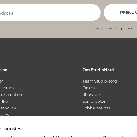
PRENU
Jag godkänner
personup
tion
Om StudioNord
or
Team StudioNord
leverans
Om oss
 reklamation
Showroom
illkor
Samarbeten
etspolicy
Jobba hos oss
olicy
kt vid köp för 600 kr eller mer
r cookies