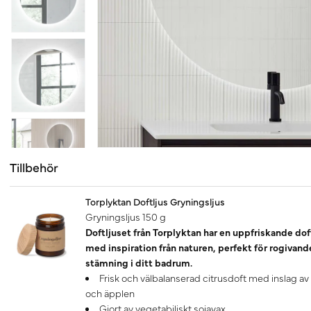
Tillbehör
Torplyktan Doftljus Gryningsljus
Gryningsljus 150 g
Doftljuset från Torplyktan har en uppfriskande dof
med inspiration från naturen, perfekt för rogivand
stämning i ditt badrum.
Frisk och välbalanserad citrusdoft med inslag av
och äpplen
Gjort av vegetabiliskt sojavax