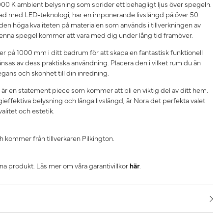
000 K ambient belysning som sprider ett behagligt ljus över spegeln.
tad med LED-teknologi, har en imponerande livslängd på över 50
n höga kvaliteten på materialen som används i tillverkningen av
 denna spegel kommer att vara med dig under lång tid framöver.
på 1000 mm i ditt badrum för att skapa en fantastisk funktionell
änsas av dess praktiska användning. Placera den i vilket rum du än
egans och skönhet till din inredning.
t är en statement piece som kommer att bli en viktig del av ditt hem.
ieffektiva belysning och långa livslängd, är Nora det perfekta valet
alitet och estetik.
h kommer från tillverkaren Pilkington.
nna produkt. Läs mer om våra garantivillkor
här
.