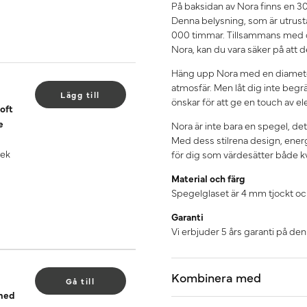
På baksidan av Nora finns en 3
Denna belysning, som är utrus
000 timmar. Tillsammans med de
Nora, kan du vara säker på att
Häng upp Nora med en diameter 
atmosfär. Men låt dig inte begr
Lägg till
önskar för att ge en touch av el
oft
e
Nora är inte bara en spegel, de
Med dess stilrena design, energ
 ek
för dig som värdesätter både kv
Material och färg
Spegelglaset är 4 mm tjockt oc
Garanti
Vi erbjuder 5 års garanti på de
Kombinera med
Gå till
 med