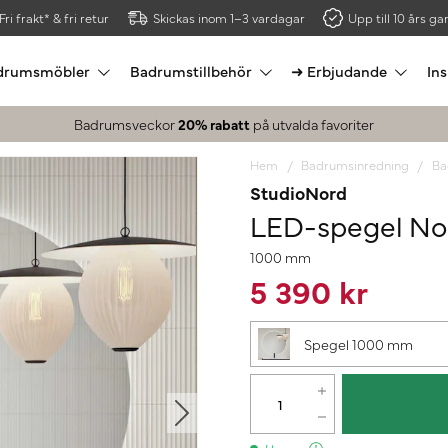
Fri frakt* & fri retur
Skickas inom 1–3 vardagar
Upp till 10 års gar
drumsmöbler
Badrumstillbehör
➜ Erbjudande
Ins
Badrumsveckor
20% rabatt
på utvalda favoriter
Hem
Badrumsinredning
Ba
StudioNord
LED-spegel No
1000 mm
5 390 kr
Spegel 1000 mm