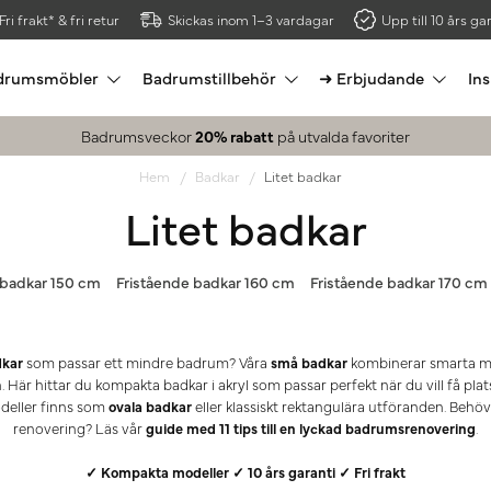
Fri frakt* & fri retur
Skickas inom 1–3 vardagar
Upp till 10 års gar
drumsmöbler
Badrumstillbehör
➜ Erbjudande
Ins
Badrumsveckor
20% rabatt
på utvalda favoriter
Hem
Badkar
Litet badkar
Litet badkar
 badkar 150 cm
Fristående badkar 160 cm
Fristående badkar 170 cm
dkar
som passar ett mindre badrum? Våra
små badkar
kombinerar smarta m
. Här hittar du kompakta badkar i akryl som passar perfekt när du vill få pla
deller finns som
ovala badkar
eller klassiskt rektangulära utföranden. Behöv
renovering? Läs vår
guide med 11 tips till en lyckad badrumsrenovering
.
✓ Kompakta modeller ✓ 10 års garanti ✓ Fri frakt