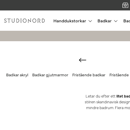
Handdukstorkar
Badkar
Ba
Badkar akryl
Badkar gjutmarmor
Fristående badkar
Fristående
Letar du efter ett
litet ba
stilren skandinavisk design
mindre badrum. Flera mo