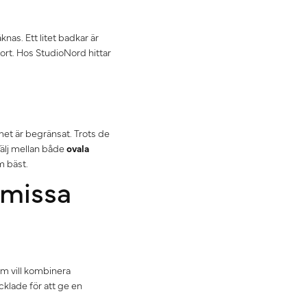
nas. Ett litet badkar är
ort. Hos StudioNord hittar
et är begränsat. Trots de
älj mellan både
ovala
m bäst.
omissa
som vill kombinera
cklade för att ge en