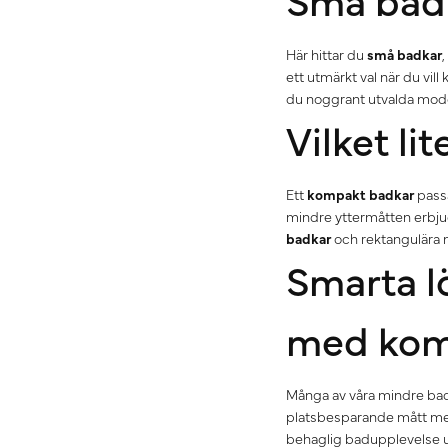
Här hittar du
små badkar
ett utmärkt val när du vi
du noggrant utvalda model
Vilket li
Ett
kompakt badkar
passa
mindre yttermåtten erbju
badkar
och rektangulära m
Smarta l
med kom
Många av våra mindre badk
platsbesparande mått med 
behaglig badupplevelse 