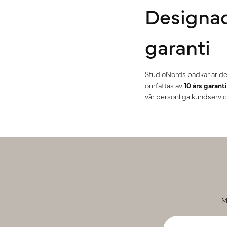
Designad 
garanti
StudioNords badkar är des
omfattas av
10 års garanti
vår personliga kundservice
M