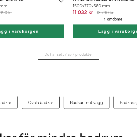
 mm
1500x770x580 mm
11 032 kr
 990 kr
13 790 kr
ägg i varukorgen
Lägg i varukorg
Du har sett 7 av 7 produkter
badkar
Ovala badkar
Badkar mot vägg
Badkars
ar för mindre badrum