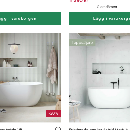
ägg i varukorgen
Lägg i varukorg
Toppsäljare
-20%
ar Astrid Vit
Fristående badkar Astrid Mattvit