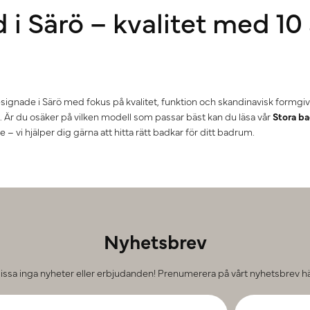
i Särö – kvalitet med 10 
ignade i Särö med fokus på kvalitet, funktion och skandinavisk formgi
. Är du osäker på vilken modell som passar bäst kan du läsa vår
Stora b
 – vi hjälper dig gärna att hitta rätt badkar för ditt badrum.
Nyhetsbrev
issa inga nyheter eller erbjudanden! Prenumerera på vårt nyhetsbrev hä