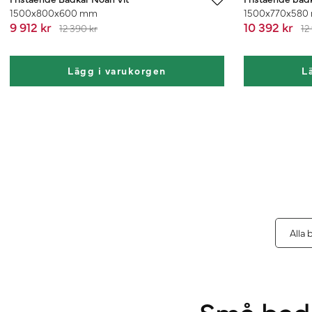
1500x800x600 mm
1500x770x580
9 912 kr
10 392 kr
12 390 kr
12
Lägg i varukorgen
L
Alla 
Små badk