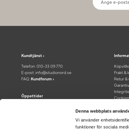
Kundtjänst ›
Informa
Telefon:
010-33 09 770
Köpvillk
E-post:
info@studionord.se
Frakt & 
FAQ:
Kundforum ›
Retur &
Garantiv
Integrit
Öppettider
Cookiep
Kundtjänst: Mån–fre 08.00–16:30
*Fri fra
Showroom: Fredagar 13.00–16:30
Denna webbplats använde
Vi använder enhetsidentifie
funktioner för sociala medi