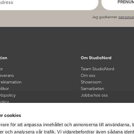
PRENU
Jag godkänner
personup
tion
Om StudioNord
or
Team StudioNord
leverans
Om oss
 reklamation
Showroom
illkor
Samarbeten
etspolicy
Jobba hos oss
olicy
kt vid köp för 600 kr eller mer
r cookies
rare för att anpassa innehållet och annonserna till användarna, t
er och analysera vår trafik. Vi vidarebefordrar även sådana ident