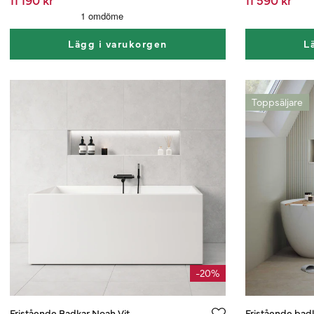
Lägg i varukorgen
L
Toppsäljare
-20%
Fristående Badkar Noah Vit
Fristående badk