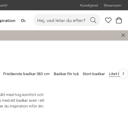
anti!
Kundtjänst
Showroom
piration
Outlet
Bästsäljare
Fristående badkar 180 cm
Badkar för två
Stort badkar
Litet badk
ått med hög komfort och
ts med ett badkar även i ett
er du inspiration inför din