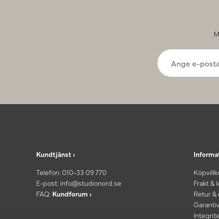
M
Kundtjänst ›
Informa
Telefon:
010-33 09 770
Köpvillk
E-post:
info@studionord.se
Frakt & 
FAQ:
Kundforum ›
Retur &
Garantiv
Integrit