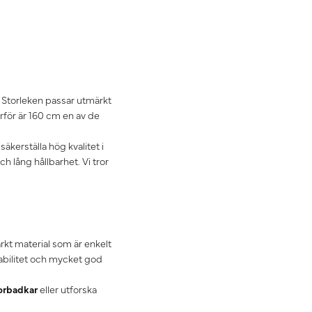
 Storleken passar utmärkt
för är 160 cm en av de
äkerställa hög kvalitet i
h lång hållbarhet. Vi tror
arkt material som är enkelt
abilitet och mycket god
orbadkar
eller utforska