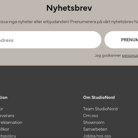
Nyhetsbrev
issa inga nyheter eller erbjudanden! Prenumerera på vårt nyhetsbrev hä
PRENU
Jag godkänner
personup
tion
Om StudioNord
or
Team StudioNord
leverans
Om oss
 reklamation
Showroom
illkor
Samarbeten
etspolicy
Jobba hos oss