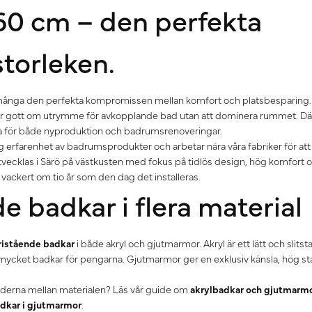
60 cm – den perfekta
storleken.
 många den perfekta kompromissen mellan komfort och platsbesparing.
er gott om utrymme för avkopplande bad utan att dominera rummet. Där
a för både nyproduktion och badrumsrenoveringar.
 erfarenhet av badrumsprodukter och arbetar nära våra fabriker för att s
utvecklas i Särö på västkusten med fokus på tidlös design, hög komfort oc
a vackert om tio år som den dag det installeras.
e badkar i flera material
ristående badkar
i både akryl och gjutmarmor. Akryl är ett lätt och slitst
mycket badkar för pengarna. Gjutmarmor ger en exklusiv känsla, hög st
naderna mellan materialen? Läs vår guide om
akrylbadkar och gjutmarm
dkar i gjutmarmor
.