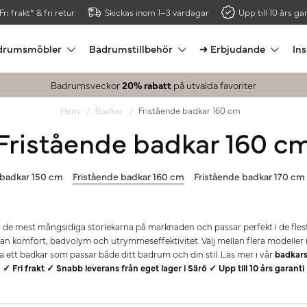
Fri frakt* & fri retur
Skickas inom 1–3 vardagar
Upp till 10 års gar
drumsmöbler
Badrumstillbehör
➜ Erbjudande
Ins
Badrumsveckor
20% rabatt
på utvalda favoriter
Hem
Badkar
Fristående badkar 160 cm
Fristående badkar 160 c
 badkar 150 cm
Fristående badkar 160 cm
Fristående badkar 170 cm
 de mest mångsidiga storlekarna på marknaden och passar perfekt i de fles
an komfort, badvolym och utrymmeseffektivitet. Välj mellan flera modeller 
ta ett badkar som passar både ditt badrum och din stil.
Läs mer i vår
badkars
✓ Fri frakt ✓ Snabb leverans från eget lager i Särö ✓ Upp till 10 års garanti