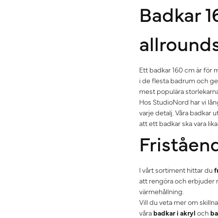
Badkar 1
allround
Ett badkar 160 cm är för
i de flesta badrum och g
mest populära storlekarn
Hos StudioNord har vi lång
varje detalj. Våra badkar 
att ett badkar ska vara lik
Friståend
I vårt sortiment hittar du
f
att rengöra och erbjuder 
värmehållning.
Vill du veta mer om skill
våra
badkar i akryl
och
ba