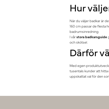
Hur välj
När du väljer badkar är d
160 cm passar de flesta 
badrumsinredning.
I vår
stora badkarsguide
g
och skötsel.
Därför v
Med egen produktutvecklin
tusentals kunder att hitta 
uppskattat val för den som