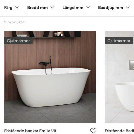
Färg
Bredd mm
Längd mm
Baddjup mm
5 produkter
Gjutmarmor
Gjutmarmor
Fristående badkar Emilia Vit
Fristående Badk