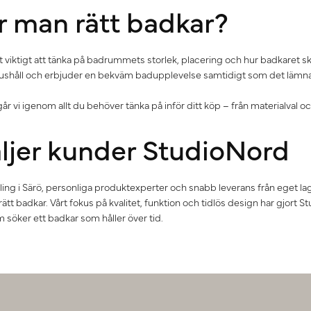
er man rätt badkar?
et viktigt att tänka på badrummets storlek, placering och hur badkaret s
hushåll och erbjuder en bekväm badupplevelse samtidigt som det lämnar
år vi igenom allt du behöver tänka på inför ditt köp – från materialval och 
äljer kunder StudioNord
g i Särö, personliga produktexperter och snabb leverans från eget lager
rätt badkar. Vårt fokus på kvalitet, funktion och tidlös design har gjort St
 söker ett badkar som håller över tid.