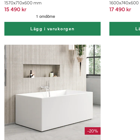
1570x710x600 mm
1600x740x60
15 490 kr
17 490 kr
Lägg i varukorgen
L
-20%