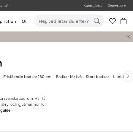
anti!
Kundtjänst
Showroom
piration
Outlet
Bästsäljare
m
Fristående badkar 180 cm
Badkar för två
Stort badkar
Litet badk
ta svenska badrum. Här får
i akryl och gjutmarmor för
guide ›