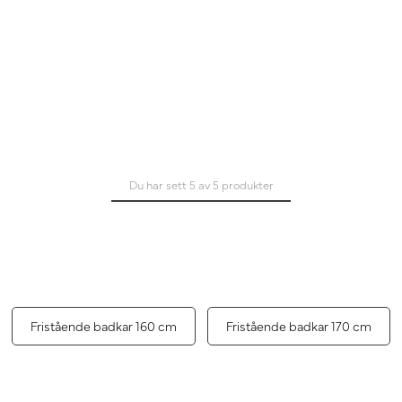
Du har sett 5 av 5 produkter
Fristående badkar 160 cm
Fristående badkar 170 cm