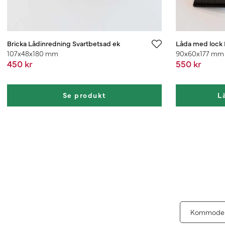
Bricka Lådinredning Svartbetsad ek
Låda med lock 
107x48x180 mm
90x60x177 mm
450 kr
550 kr
Se produkt
L
Kommode