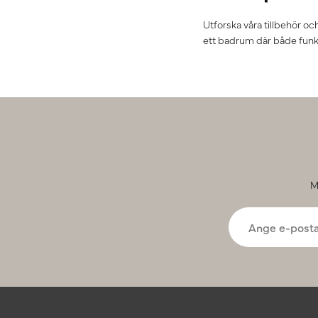
Utforska våra tillbehör 
ett badrum där både funk
M