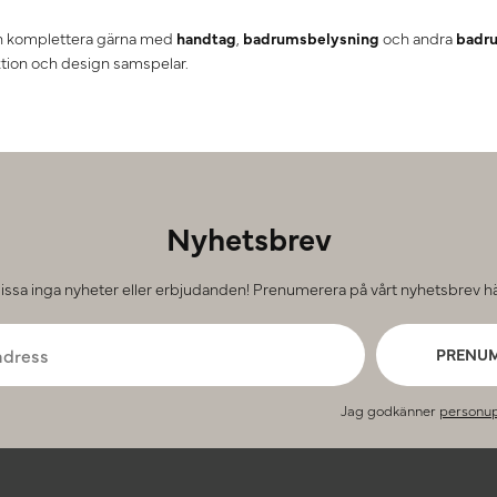
och komplettera gärna med
handtag
,
badrumsbelysning
och andra
badru
tion och design samspelar.
Nyhetsbrev
issa inga nyheter eller erbjudanden! Prenumerera på vårt nyhetsbrev hä
PRENU
Jag godkänner
personup