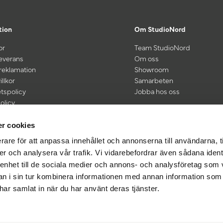
tion
Om StudioNord
or
Team StudioNord
leverans
Om oss
 reklamation
Showroom
illkor
Samarbeten
etspolicy
Jobba hos oss
olicy
kt vid köp för 600 kr eller mer
r cookies
rare för att anpassa innehållet och annonserna till användarna, t
er och analysera vår trafik. Vi vidarebefordrar även sådana ident
 enhet till de sociala medier och annons- och analysföretag som 
 i sin tur kombinera informationen med annan information som
e har samlat in när du har använt deras tjänster.