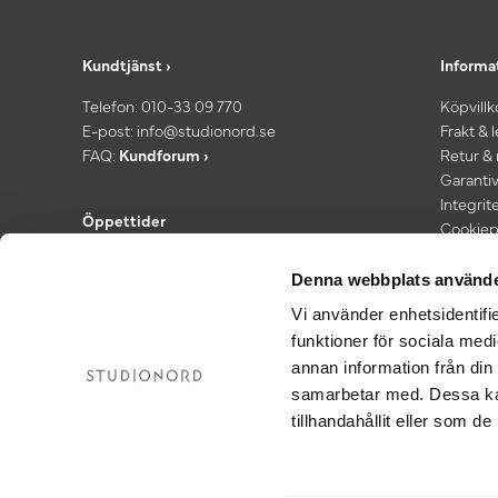
Kundtjänst ›
Informa
Telefon:
010-33 09 770
Köpvillk
E-post:
info@studionord.se
Frakt & 
FAQ:
Kundforum ›
Retur &
Garantiv
Integrit
Öppettider
Cookiep
Kundtjänst: Mån–fre 08.00–16:30
*Fri fra
Showroom: Fredagar 13.00–16:30
Denna webbplats använde
Vi använder enhetsidentifie
funktioner för sociala medi
annan information från din
samarbetar med. Dessa kan
tillhandahållit eller som d