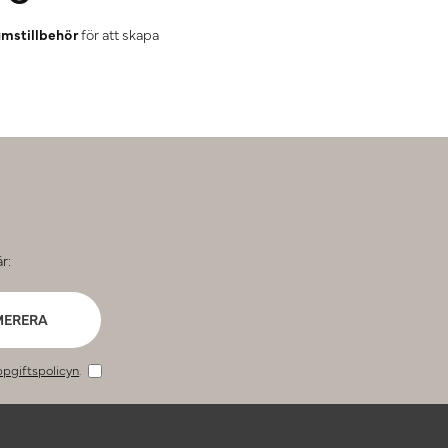
mstillbehör
för att skapa
r:
MERERA
pgiftspolicyn
.