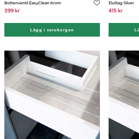
Bottenventil EasyClean Krom
Eluttag Silver
399 kr
415 kr
Lägg i varukorgen
L