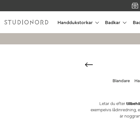
Handdukstorkar
Badkar
Ba
Blandare
Ha
Letar du efter
tillbeh
exempelvis lådinredning, e
är noggran