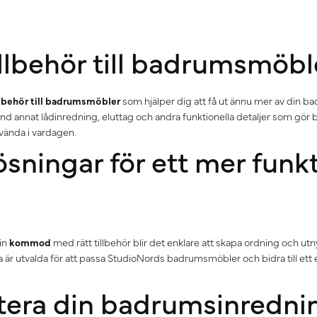
illbehör till badrumsmöbl
llbehör till badrumsmöbler
som hjälper dig att få ut ännu mer av din b
and annat lådinredning, eluttag och andra funktionella detaljer som g
nvända i vardagen.
sningar för ett mer funkt
in
kommod
med rätt tillbehör blir det enklare att skapa ordning och ut
a är utvalda för att passa StudioNords badrumsmöbler och bidra till ett 
era din badrumsinredni