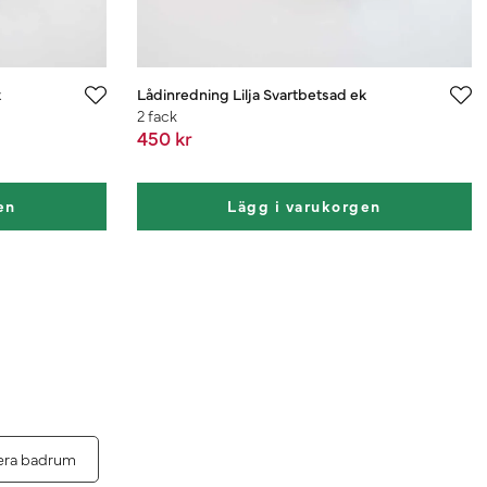
k
Lådinredning Lilja Svartbetsad ek
2 fack
450 kr
en
Lägg i varukorgen
era badrum