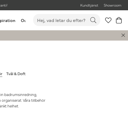
anti!
Kundtjänst
Showroom
piration
Outlet
Bästsäljare
ör
Tvål & Doft
 din badrumsinredning,
organiserat. Våra tillbehör
nkt helhet.