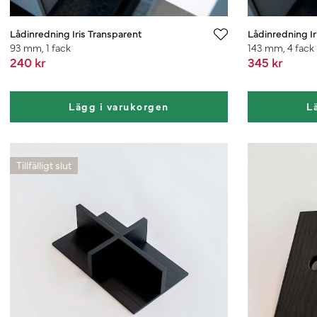
Lådinredning Iris Transparent
Lådinredning Ir
93 mm, 1 fack
143 mm, 4 fack
240 kr
345 kr
Lägg i varukorgen
L
Tillfälligt slut