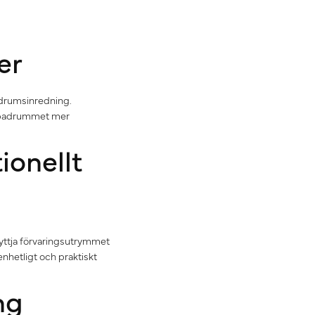
er
adrumsinredning.
ör badrummet mer
ionellt
nyttja förvaringsutrymmet
enhetligt och praktiskt
ng