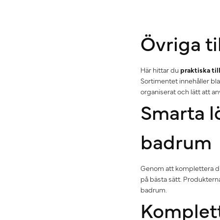
Övriga t
Här hittar du
praktiska ti
Sortimentet innehåller bl
organiserat och lätt att a
Smarta lö
badrum
Genom att komplettera d
på bästa sätt. Produktern
badrum.
Komplett