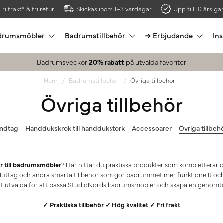
Fri frakt* & fri retur
Skickas inom 1–3 vardagar
Upp till 10 års gar
drumsmöbler
Badrumstillbehör
➜ Erbjudande
Ins
Badrumsveckor
20% rabatt
på utvalda favoriter
Hem
Badrumstillbehör
Övriga tillbehör
Övriga tillbehör
ndtag
Handdukskrok till handdukstork
Accessoarer
Övriga tillbeh
ör till badrumsmöbler
? Här hittar du praktiska produkter som kompletterar
luttag och andra smarta tillbehör som gör badrummet mer funktionellt och 
t utvalda för att passa StudioNords badrumsmöbler och skapa en genomtä
✓ Praktiska tillbehör ✓ Hög kvalitet ✓ Fri frakt