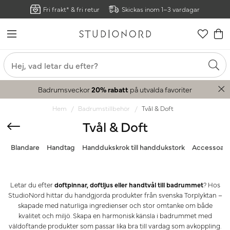
Fri frakt* & fri retur
Skickas inom 1–3 vardagar
Badrumsveckor
20% rabatt
på utvalda favoriter
Hem
Badrumstillbehör
Tvål & Doft
Tvål & Doft
Blandare
Handtag
Handdukskrok till handdukstork
Accessoare
Letar du efter
doftpinnar, doftljus eller handtvål till badrummet
? Hos
StudioNord hittar du handgjorda produkter från svenska Torplyktan –
skapade med naturliga ingredienser och stor omtanke om både
kvalitet och miljö. Skapa en harmonisk känsla i badrummet med
väldoftande produkter som passar lika bra till vardag som avkoppling.