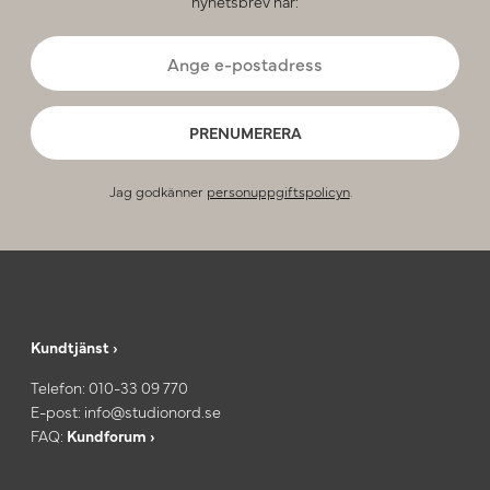
nyhetsbrev här:
PRENUMERERA
Jag godkänner
personuppgiftspolicyn
.
Kundtjänst ›
Telefon:
010-33 09 770
E-post:
info@studionord.se
FAQ:
Kundforum ›