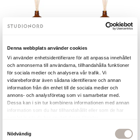
Torplyktan Doftpinnar
Torplyktan Doftpinnar
Denna webbplats använder cookies
Barrskog
Gryningsljus
Vi använder enhetsidentifierare för att anpassa innehållet
Barrskog 100 ml
Gryningsljus 100 ml
och annonserna till användarna, tillhandahålla funktioner
379 kr
379 kr
för sociala medier och analysera vår trafik. Vi
vidarebefordrar även sådana identifierare och annan
Lägg i varukorgen
Lägg i varukorgen
information från din enhet till de sociala medier och
annons- och analysföretag som vi samarbetar med.
Dessa kan i sin tur kombinera informationen med annan
Du har sett 8 av 8 produkter
information som du har tillhandahållit eller som de har
samlat in när du har använt deras tjänster.
S
Nödvändig
a