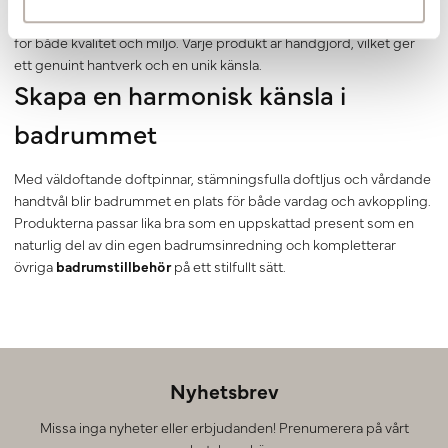
innehåller naturliga ingredienser och tillverkas med stor omsorg
för både kvalitet och miljö. Varje produkt är handgjord, vilket ger
ett genuint hantverk och en unik känsla.
Skapa en harmonisk känsla i
badrummet
Med väldoftande doftpinnar, stämningsfulla doftljus och vårdande
handtvål blir badrummet en plats för både vardag och avkoppling.
Produkterna passar lika bra som en uppskattad present som en
naturlig del av din egen badrumsinredning och kompletterar
övriga
badrumstillbehör
på ett stilfullt sätt.
Nyhetsbrev
Missa inga nyheter eller erbjudanden! Prenumerera på vårt