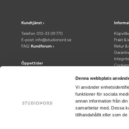
Kundtjänst ›
Informa
Telefon:
010-33 09 770
Köpvillk
E-post:
info@studionord.se
Frakt & 
FAQ:
Kundforum ›
Retur &
Garantiv
Integrit
Öppettider
Cookiep
Kundtjänst: Mån–fre 08.00–16:30
*Fri fra
Showroom: Fredagar 13.00–16:30
Denna webbplats använde
Vi använder enhetsidentifie
funktioner för sociala medi
annan information från din
samarbetar med. Dessa kan
tillhandahållit eller som d