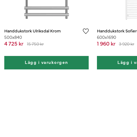
Handdukstork Ulriksdal Krom
Handdukstork Sofier
500x840
600x1690
4 725 kr
1 960 kr
15 750 kr
3 920 kr
Lägg i varukorgen
Lägg i 