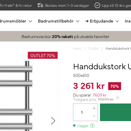
Fri frakt* & fri retur
Skickas inom 1–3 vardagar
Upp till 10 års gar
drumsmöbler
Badrumstillbehör
➜ Erbjudande
Ins
Badrumsveckor
20% rabatt
på utvalda favoriter
Hem
Outlet
Handdukstork 
OUTLET 70%
Handdukstork U
500x610
3 261 kr
70
%
Du sparar:
7609
kr
Tidigare pris:
10870
kr
I lager