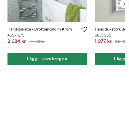
Handdukstork Drottningholm Krom
Handdukstork Bor
455x1675
600x950
3 684 kr
1 077 kr
12 280 kr
3 590 k
Lägg i varukorgen
Lägg i