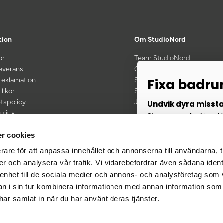
tion
Om StudioNord
or
Team StudioNord
leverans
Om oss
 reklamation
Showroom
Fixa badr
illkor
Samarbeten
etspolicy
Jobba hos oss
Undvik dyra misst
olicy
Signa upp dig för att
kt vid köp för 600 kr eller mer
renoveringsguide oc
r cookies
rare för att anpassa innehållet och annonserna till användarna, t
er och analysera vår trafik. Vi vidarebefordrar även sådana ident
 enhet till de sociala medier och annons- och analysföretag som 
 i sin tur kombinera informationen med annan information som
J
e har samlat in när du har använt deras tjänster.
Genom att ange din e-po