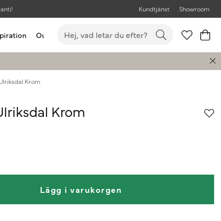
anti!
Kundtjänst
Showroom
piration
Outlet
Bästsäljare
Ulriksdal Krom
lriksdal Krom
Lägg i varukorgen