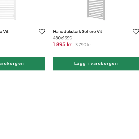
o Vit
Handdukstork Sofiero Vit
480x1690
1 895 kr
3 790 kr
varukorgen
Lägg i varukorgen