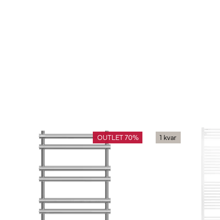
OUTLET 70%
1 kvar