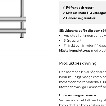
✔ Fri frakt och retur*
✔ Skickas inom 1–3 vardaga
✔ Generösa garantier
Självklara valet för dig som sö
Ansluts till antingen centralv
5 års garanti
Fri frakt och fri retur i 14 dag
Måste kompletteras
med elpatr
Produktbeskrivning
Den här modellen är något alldele
badrum. Enligt många kombiner
mest moderna varianterna. Ulrik
utöver det vanliga. Lämnar få o
Uppvärmningsalternativ
Välj mellan ren eldrift med elpa
kombidrift (en kombination av d