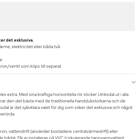
r
ker det exklusiva.
ärme, elektricitet eller båda två
ar
on/ventil som köps till separat.
s extra. Med sina kraftiga horisontella rör sticker Ulriksdal ut i alla
ar den det bästa med de traditionella handdukstorkarna och de
sdal är det självklara valet för dig som söker det exklusiva och något
berörda.
tron, vattendrift (använder bostadens centralvärmedrift) eller
e båda). Får ej installeras på VVC (cirkulerande tappvarmvatten).