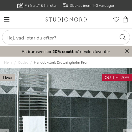
Fri frakt* & fri retur
Skickas inom 1–3 vardagar
Badrumsveckor
20% rabatt
på utvalda favoriter
Hem
Outlet
Handdukstork Drottningholm Krom
1 kvar
OUTLET 70%