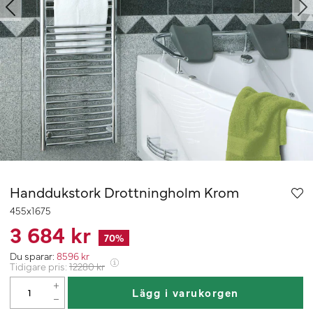
Handdukstork Drottningholm Krom
455x1675
3 684 kr
70
%
Du sparar:
8596
kr
Tidigare pris:
12280
kr
Lägg i varukorgen