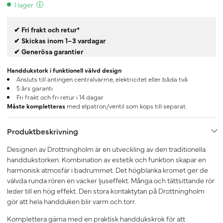
I lager
✔ Fri frakt och retur*
✔ Skickas inom 1–3 vardagar
✔ Generösa garantier
Handdukstork i funktionell välvd design
Ansluts till antingen centralvärme, elektricitet eller båda två
5 års garanti
Fri frakt och fri retur i 14 dagar
Måste kompletteras
med elpatron/ventil som köps till separat.
Produktbeskrivning
Designen av Drottningholm är en utveckling av den traditionella
handdukstorken. Kombination av estetik och funktion skapar en
harmonisk atmosfär i badrummet. Det högblanka kromet ger de
välvda runda rören en vacker ljuseffekt. Många och tättsittande rör
leder till en hög effekt. Den stora kontaktytan på Drottningholm
gör att hela handduken blir varm och torr.
Komplettera gärna med en praktisk handdukskrok för att