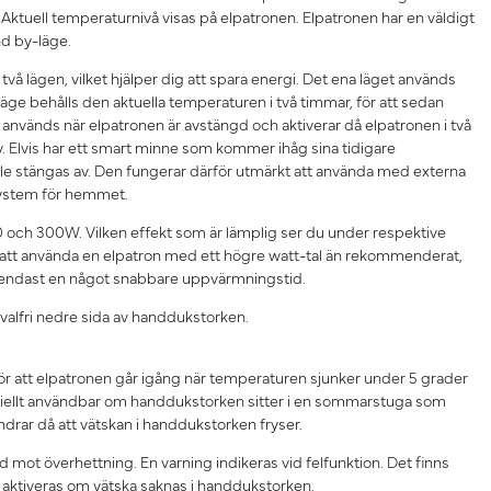
Aktuell temperaturnivå visas på elpatronen. Elpatronen har en väldigt
and by-läge.
två lägen, vilket hjälper dig att spara energi. Det ena läget används
 läge behålls den aktuella temperaturen i två timmar, för att sedan
t används när elpatronen är avstängd och aktiverar då elpatronen i två
v. Elvis har ett smart minne som kommer ihåg sina tidigare
le stängas av. Den fungerar därför utmärkt att använda med externa
 system för hemmet.
 200 och 300W. Vilken effekt som är lämplig ser du under respektive
 att använda en elpatron med ett högre watt-tal än rekommenderat,
n endast en något snabbare uppvärmningstid.
 valfri nedre sida av handdukstorken.
 gör att elpatronen går igång när temperaturen sjunker under 5 grader
ciellt användbar om handdukstorken sitter i en sommarstuga som
indrar då att vätskan i handdukstorken fryser.
 mot överhettning. En varning indikeras vid felfunktion. Det finns
aktiveras om vätska saknas i handdukstorken.