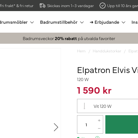
Fri frakt* & fri retur
Skickas inom 1–3 vardagar
Upp till 10 års gar
drumsmöbler
Badrumstillbehör
➜ Erbjudande
Ins
Badrumsveckor
20% rabatt
på utvalda favoriter
Hem
Handdukstorkar
Elpat
Elpatron Elvis V
120 W
1 590 kr
Vit 120 W