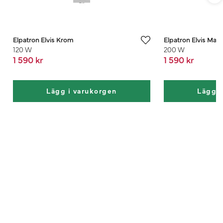
Elpatron Elvis Krom
Elpatron Elvis Matt
120 W
200 W
1 590 kr
1 590 kr
Lägg i varukorgen
Lägg i