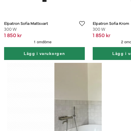
Elpatron Sofia Mattsvart
Elpatron Sofia Krom
300 W
300 W
1 850 kr
1 850 kr
Lägg i varukorgen
Lägg i 