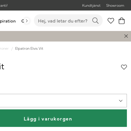
anti!
Kundtjänst
Showroom
piration
Outlet
Bästsäljare
roner
Elpatron Elvis Vit
it
Lägg i varukorgen