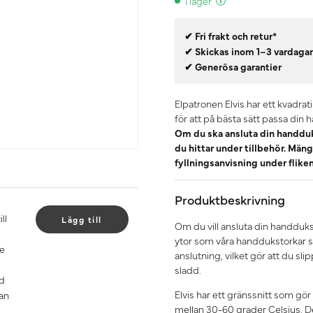
I lager
✔ Fri frakt och retur*
✔ Skickas inom 1–3 vardaga
✔ Generösa garantier
Elpatronen Elvis har ett kvadrat
för att på bästa sätt passa din 
Om du ska ansluta din handduk
du hittar under tillbehör. Mä
fyllningsanvisning under flik
Produktbeskrivning
ll
Lägg till
Om du vill ansluta din handduks
ytor som våra handdukstorkar s
de
anslutning, vilket gör att du sl
sladd.
gd
Elvis har ett gränssnitt som gör
an
mellan 30-60 grader Celsius. 