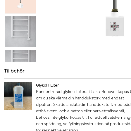
Tillbehör
Glykol 1 Liter
Koncentrerad glykol i 1 liters-flaska. Behöver köpas ti
om du ska värma din handdukstork med endast
elpatron. Ska du ansluta din handdukstork med bå
etthålsventil och elpatron eller bara etthålsventil,
behövs inte glykol köpas till. För aktuell vätskemän
och spädning, se fyllningsinstruktion på produktsid
för respektive elpatron.