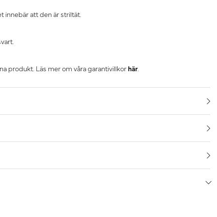
 innebär att den är striltät.
svart.
nna produkt. Läs mer om våra garantivillkor
här
.