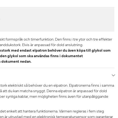
r
iskt formspråk och timerfunktion. Den finns i tre ytor och tre effekter
handdukstork. Elvis är anpassad för dold anslutning.
stork med endast elpatron behöver du även köpa till glykol som
ngden glykol som ska användas finns i dokumentet
en dokument nedan.
tork elektriskt så behöver du en elpatron. Elpatronerna finns i samma
å att du kan matcha snyggt. Denna elpatron är anpassad för dold
ipper synliga kablar, men möjligheten finns även för utanpåliggande
 det enkelt att hantera funktionerna. Värmen regleras i fem steg
Den är utrustad med en elektronisk temperatursensor som garanterar