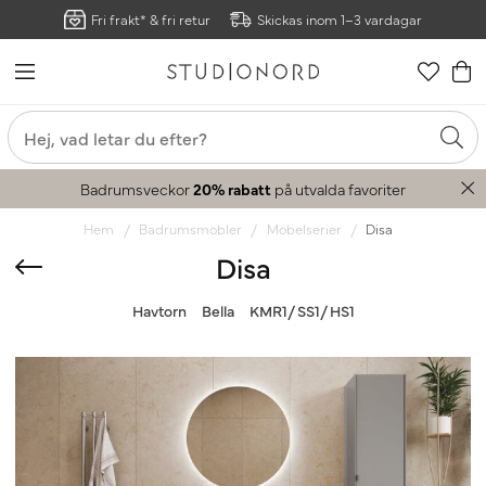
Fri frakt* & fri retur
Skickas inom 1–3 vardagar
Badrumsveckor
20% rabatt
på utvalda favoriter
Hem
Badrumsmöbler
Möbelserier
Disa
Disa
Havtorn
Bella
KMR1/ SS1/ HS1