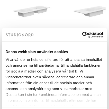
Tvättställ Elin Vit
Tvättställ Elin Vit
Denna webbplats använder cookies
1210 mm
1010 mm
4 850 kr
3 250 kr
Vi använder enhetsidentifierare för att anpassa innehållet
och annonserna till användarna, tillhandahålla funktioner
för sociala medier och analysera vår trafik. Vi
Lägg i varukorgen
Se produkt
vidarebefordrar även sådana identifierare och annan
information från din enhet till de sociala medier och
annons- och analysföretag som vi samarbetar med.
Dessa kan i sin tur kombinera informationen med annan
Handtag och knoppar ›
information som du har tillhandahållit eller som de har
samlat in när du har använt deras tjänster.