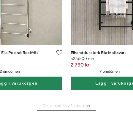
lla Polerat Rostfritt
Elhanddukstork Ella Mattsvart
527x800 mm
2 790 kr
ägg i varukorgen
Lägg i varukorg
Du har sett 4 av 4 produkter