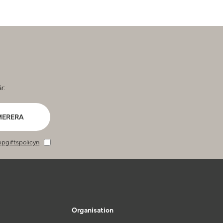
r:
MERERA
pgiftspolicyn
.
Organisation