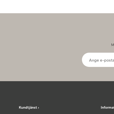
M
Kundtjänst ›
Informa