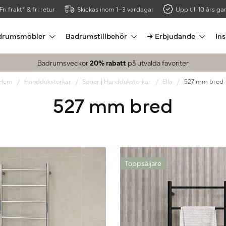
Fri frakt* & fri retur
Skickas inom 1–3 vardagar
Upp till 10 års gar
drumsmöbler
Badrumstillbehör
➜ Erbjudande
Ins
Badrumsveckor
20% rabatt
på utvalda favoriter
Hem
Handdukstorkar
Serier | Handdukstorkar
Ella
527 mm bred
527 mm bred
Toppsäljare