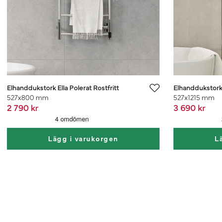
Elhanddukstork Ella Polerat Rostfritt
Elhanddukstork E
527x800 mm
527x1215 mm
2 790 kr
3 690 kr
Lägg i varukorgen
L