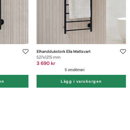
Elhanddukstork Ella Mattsvart
527x1215 mm
3 690 kr
en
Lägg i varukorgen