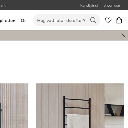
anti!
Kundtjänst
Showroom
piration
Outlet
Bästsäljare