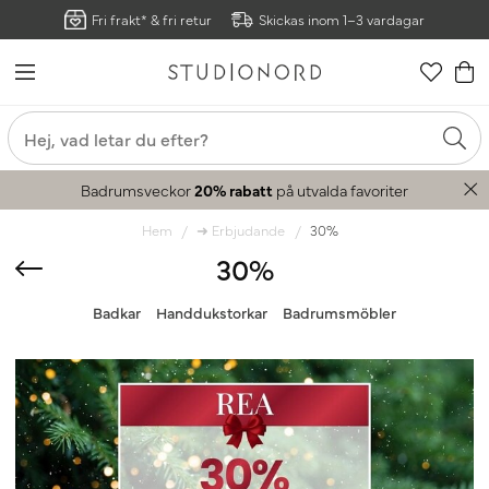
Fri frakt* & fri retur
Skickas inom 1–3 vardagar
Badrumsveckor
20% rabatt
på utvalda favoriter
Hem
➜ Erbjudande
30%
30%
Badkar
Handdukstorkar
Badrumsmöbler