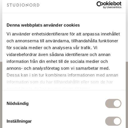
Se produkt
Lägg i varukorgen
Denna webbplats använder cookies
Du har sett 2 av 2 produkter
Vi använder enhetsidentifierare för att anpassa innehållet
och annonserna till användarna, tillhandahålla funktioner
för sociala medier och analysera vår trafik. Vi
vidarebefordrar även sådana identifierare och annan
information från din enhet till de sociala medier och
annons- och analysföretag som vi samarbetar med.
Nyhetsbrev
Dessa kan i sin tur kombinera informationen med annan
information som du har tillhandahållit eller som de har
Missa inga nyheter eller erbjudanden! Prenumerera på vårt
samlat in när du har använt deras tjänster.
nyhetsbrev här:
S
Nödvändig
a
m
t
Inställningar
PRENUMERERA
y