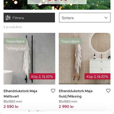
Filtrera
Sortera
2 produkter
Toppsäljare
Toppsäljare
Tillfälligt slut
Köp 2, få 20%
Köp 2, få 20%
Elhanddukstork Maja
Elhanddukstork Maja
Mattsvart
Guld/Mässing
85x1650 mm
85x1650 mm
2 590 kr
2 990 kr