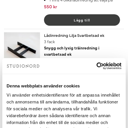
550 kr
Lägg till
Lådinredning Lilja Svartbetsad ek
3 fack
Snygg och lyxig träinredning i
svartbetsad ek
Hjälper dig att hålla ordning i lådorna
Passar till Norrsund Havtorn och
StudioNord Bella
Exklusiv avdelare med tre fack
Finns 4 olika lådinredning att välja på
Denna webbplats använder cookies
450 kr
Vi använder enhetsidentifierare för att anpassa innehållet
och annonserna till användarna, tillhandahålla funktioner
Lägg till
för sociala medier och analysera vår trafik. Vi
vidarebefordrar även sådana identifierare och annan
Lådinredning Lilja Svartbetsad ek
information från din enhet till de sociala medier och
2 fack