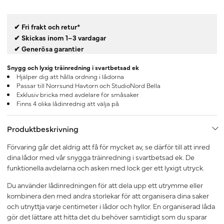
✔ Fri frakt och retur*
✔ Skickas inom 1–3 vardagar
✔ Generösa garantier
Snygg och lyxig träinredning i svartbetsad ek
Hjälper dig att hålla ordning i lådorna
Passar till Norrsund Havtorn och StudioNord Bella
Exklusiv bricka med avdelare för småsaker
Finns 4 olika lådinrednig att välja på
Produktbeskrivning
Förvaring går det aldrig att få för mycket av, se därför till att inred
dina lådor med vår snygga träinredning i svartbetsad ek. De
funktionella avdelarna och asken med lock ger ett lyxigt utryck.
Du använder lådinredningen för att dela upp ett utrymme eller
kombinera den med andra storlekar för att organisera dina saker
och utnyttja varje centimeter i lådor och hyllor. En organiserad låda
gör det lättare att hitta det du behöver samtidigt som du sparar