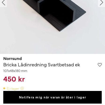
Norrsund
Bricka Lådinredning Svartbetsad ek
107x48x180 mm
450 kr
Ej i lager
Notifera mig när varan är åter i lager