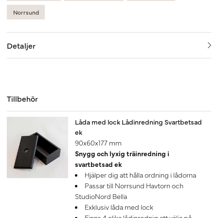
Norrsund
Detaljer
Tillbehör
Låda med lock Lådinredning Svartbetsad
ek
90x60x177 mm
Snygg och lyxig träinredning i
svartbetsad ek
Hjälper dig att hålla ordning i lådorna
Passar till Norrsund Havtorn och
StudioNord Bella
Exklusiv låda med lock
Finns 4 olika lådinrednig att välja på