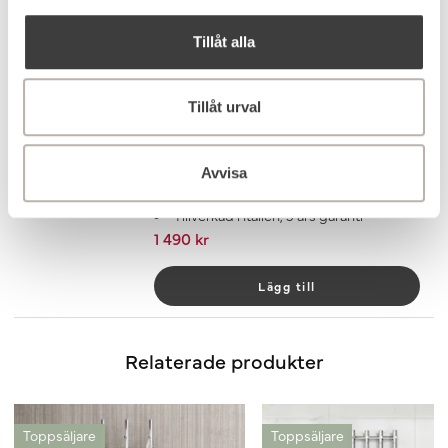
1 850 kr
Tillåt alla
Lägg till
Etthålsventil Viktor Krom
Tillåt urval
Stilren etthålsventil i krom
Behövs för att ansluta handdukstork till
det centrala vattenburna värmesystemet
Avvisa
Vändbar
Tillverkad i Italien, 5 års garanti
1 490 kr
Lägg till
Relaterade produkter
Toppsäljare
Toppsäljare