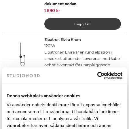
dokument nedan.
1 590 kr
Lägg till
Elpatron Elvira Krom
120 W
Elpatronen Elvira är en rund elpatron i
smäckert utförande. Levereras med kabel
och stickkontakt för utanpåliggande
anslutning.
Om du ska ansluta din handdukstork
med endast elpatron behöver du även
köpa till glykol som du hittar under
Denna webbplats använder cookies
tillbehör. Mängden glykol som ska
användas finns i dokumentet
Vi använder enhetsidentifierare för att anpassa innehållet
fyllningsanvisning under fliken
och annonserna till användarna, tillhandahålla funktioner
dokument nedan.
för sociala medier och analysera vår trafik. Vi
1 490 kr
vidarebefordrar även sådana identifierare och annan