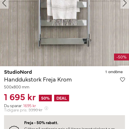
-50%
StudioNord
Handdukstork Freja Krom
500x800 mm
1 695 kr
50
%
DEAL
Du sparar:
1695
kr
Tidigare pris:
3390
kr
Freja - 50% rabatt.
Gäller på ordinarie pris så länge lagret räcker t.o.m.