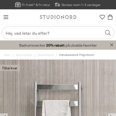
Fri frakt* & fri retur
Skickas inom 1–3 vardagar
Badrumsveckor
20% rabatt
på utvalda favoriter
Hem
Varumärken
StudioNord
Handdukstork Freja Krom
Fåtal kvar