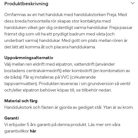
Produktbeskrivning
Omfamnas av en het handduk med handdukstorken Freja. Med
dess breda horisontella rör skapas stor kontaktyta med
handduken vilket ger dig ordentligt varma handdukar. Freja passar
främst dig som vill ha ett prydligt badrum med vikta (och
underbart varma) handdukar. Med gott om plats mellan rören är
det lätt att komma åt och placera handdukarna.
Uppvärmningsalternativ
Välj mellan ren eldrift med elpatron, vattendrift (använder
bostadens centralvärmedrift) eller kombidrift (en kombination av
de båda). Får ej installeras på VVC (cirkulerande
tappvarmvatten). Produkten levereras i sin grundversion så ventil
och/eller elpatron behöver köpas till, se tillbehör nedan.
Material och färg
Handdukstork och fästen är gjorda av gediget stål. Ytan är av krom.
Garanti
Vi erbjuder 5 års garanti på denna produkt. Läs mer om våra
garantivillkor
här
.