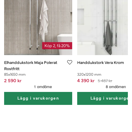
Köp 2, få 20%
Elhanddukstork Maja Polerat
Handdukstork Vera Krom
Rostfritt
85x1650 mm
320x1200 mm
2 590 kr
4 390 kr
5 487 kr
Lägg i varukorgen
Lägg i varukorge