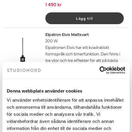
1 490 kr
Lägg till
Elpatron Elvis Mattsvart
200 W
Elpatronen Elvis har ett kvadratiskt
formspråk och timerfunktion. Den finns i
tre ytor och tre effekter för att på bästa
sätt passa din handdukstork. Elvis är
anpassad för dold anslutning.
Om du ska ansluta din handdukstork
med endast elpatron behöver du även
Denna webbplats använder cookies
köpa till glykol som du hittar under
tillbehör. Mängden glykol som ska
Vi använder enhetsidentifierare för att anpassa innehållet
användas finns i dokumentet
och annonserna till användarna, tillhandahålla funktioner
fyllningsanvisning under fliken
för sociala medier och analysera vår trafik. Vi
dokument nedan.
vidarebefordrar även sådana identifierare och annan
1 590 kr
information från din enhet till de sociala medier och