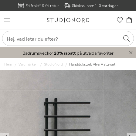
Fri frakt* & fri retur
Skickas inom 1–3 vardagar
Badrumsveckor
20% rabatt
på utvalda favoriter
Hem
Varumärken
StudioNord
Handdukstork Alva Mattsvart