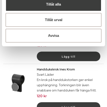
Tillåt alla
Lägg till
Handdukskrok Ines Krom
Tillåt urval
Mörkbrunt Läder
En krok på handdukstorken ger enkel
upphängning. Torkningen blir även
Avvisa
snabbare om handduken får hänga fritt.
120 kr
Lägg till
Handdukskrok Ines Krom
Svart Läder
En krok på handdukstorken ger enkel
upphängning. Torkningen blir även
snabbare om handduken får hänga fritt.
120 kr