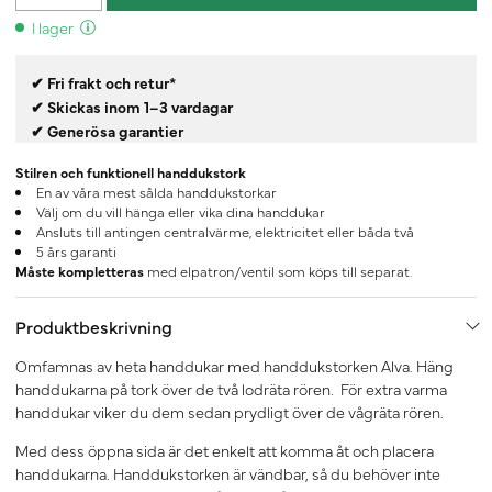
I lager
✔ Fri frakt och retur*
✔ Skickas inom 1–3 vardagar
✔ Generösa garantier
Stilren och funktionell handdukstork
En av våra mest sålda handdukstorkar
Välj om du vill hänga eller vika dina handdukar
Ansluts till antingen centralvärme, elektricitet eller båda två
5 års garanti
Måste kompletteras
med elpatron/ventil som köps till separat.
Produktbeskrivning
Omfamnas av heta handdukar med handdukstorken Alva. Häng
handdukarna på tork över de två lodräta rören. För extra varma
handdukar viker du dem sedan prydligt över de vågräta rören.
Med dess öppna sida är det enkelt att komma åt och placera
handdukarna. Handdukstorken är vändbar, så du behöver inte