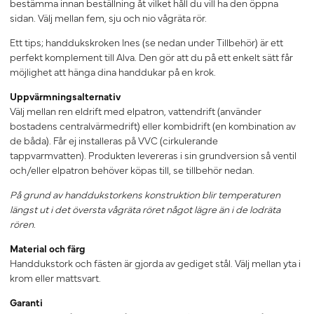
bestämma innan beställning åt vilket håll du vill ha den öppna
sidan. Välj mellan fem, sju och nio vågräta rör.
Ett tips; handdukskroken Ines (se nedan under Tillbehör) är ett
perfekt komplement till Alva. Den gör att du på ett enkelt sätt får
möjlighet att hänga dina handdukar på en krok.
Uppvärmningsalternativ
Välj mellan ren eldrift med elpatron, vattendrift (använder
bostadens centralvärmedrift) eller kombidrift (en kombination av
de båda). Får ej installeras på VVC (cirkulerande
tappvarmvatten). Produkten levereras i sin grundversion så ventil
och/eller elpatron behöver köpas till, se tillbehör nedan.
På grund av handdukstorkens konstruktion blir temperaturen
längst ut i det översta vågräta röret något lägre än i de lodräta
rören.
Material och färg
Handdukstork och fästen är gjorda av gediget stål. Välj mellan yta i
krom eller mattsvart.
Garanti