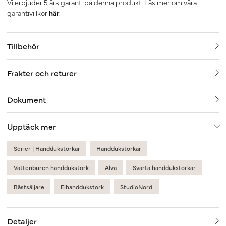
Vi erbjuder 5 års garanti på denna produkt. Läs mer om våra
garantivillkor
här
.
Tillbehör
Frakter och returer
Dokument
Upptäck mer
Serier | Handdukstorkar
Handdukstorkar
Vattenburen handdukstork
Alva
Svarta handdukstorkar
Bästsäljare
Elhanddukstork
StudioNord
Detaljer