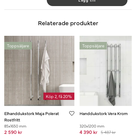
Lägg till
Relaterade produkter
Toppsäljare
Toppsäljare
Köp 2, få 20%
Elhanddukstork Maja Polerat
Handdukstork Vera Krom
Rostfritt
85x1650 mm
320x1200 mm
2 590 kr
4 390 kr
5 487 kr