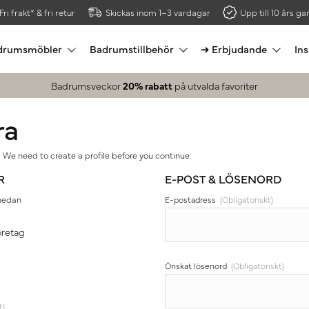
Fri frakt* & fri retur
Skickas inom 1–3 vardagar
Upp till 10 års gar
drumsmöbler
Badrumstillbehör
➜ Erbjudande
Ins
Badrumsveckor
20% rabatt
på utvalda favoriter
ra
 We need to create a profile before you continue.
R
E-POST & LÖSENORD
 nedan
E-postadress
(Obligatoriskt)
öretag
Önskat lösenord
(Obligatoriskt)
t)