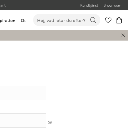
anti!
Kundtjänst
Showroom
piration
Outlet
Bästsäljare