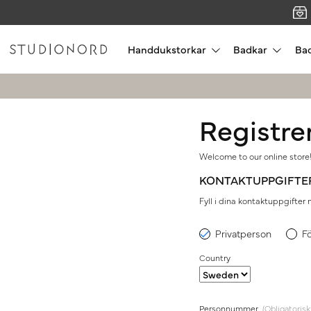
Handdukstorkar
Badkar
Ba
Registre
Welcome to our online store!
KONTAKTUPPGIFTE
Fyll i dina kontaktuppgifter
Privatperson
F
Country
Personnummer
(Obligatorisk