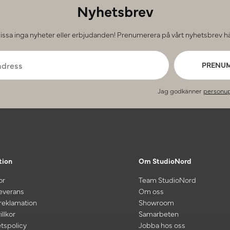
Nyhetsbrev
issa inga nyheter eller erbjudanden! Prenumerera på vårt nyhetsbrev hä
PRENU
Jag godkänner
personup
tion
Om StudioNord
or
Team StudioNord
leverans
Om oss
 reklamation
Showroom
illkor
Samarbeten
etspolicy
Jobba hos oss