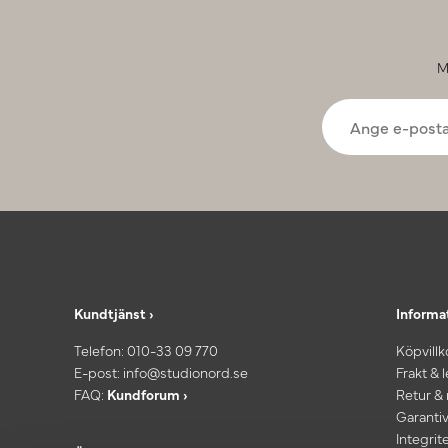
M
Kundtjänst ›
Informa
Telefon:
010-33 09 770
Köpvillk
E-post:
info@studionord.se
Frakt & 
FAQ:
Kundforum ›
Retur &
Garantiv
Integrit