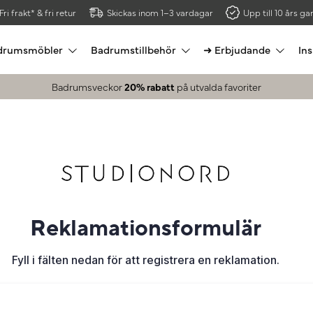
Fri frakt* & fri retur
Skickas inom 1–3 vardagar
Upp till 10 års gar
drumsmöbler
Badrumstillbehör
➜ Erbjudande
Ins
Badrumsveckor
20% rabatt
på utvalda favoriter