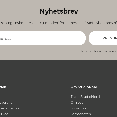
Nyhetsbrev
issa inga nyheter eller erbjudanden! Prenumerera på vårt nyhetsbrev hä
PRENU
Jag godkänner
personup
tion
Om StudioNord
or
Team StudioNord
leverans
Om oss
 reklamation
Showroom
illkor
Samarbeten