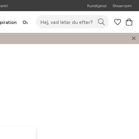
anti!
Kundtjänst
Showroom
piration
Outlet
Bästsäljare