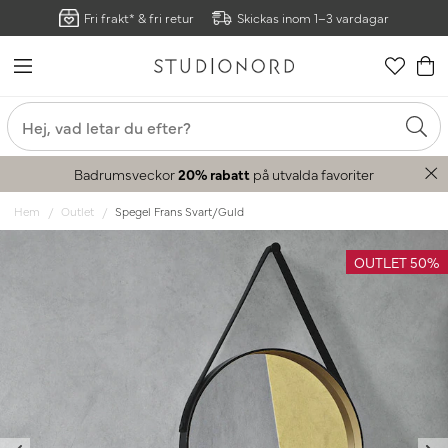
Fri frakt* & fri retur
Skickas inom 1–3 vardagar
Badrumsveckor
20% rabatt
på utvalda favoriter
Hem
Outlet
Spegel Frans Svart/Guld
OUTLET 50%