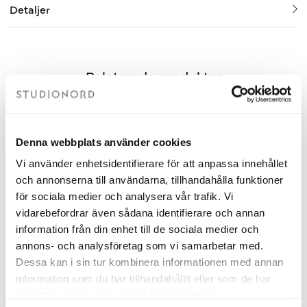
Detaljer
Relaterade produkter
OUTLET 70%
Fåtal kvar
OUTLE
Denna webbplats använder cookies
Vi använder enhetsidentifierare för att anpassa innehållet
och annonserna till användarna, tillhandahålla funktioner
för sociala medier och analysera vår trafik. Vi
vidarebefordrar även sådana identifierare och annan
information från din enhet till de sociala medier och
annons- och analysföretag som vi samarbetar med.
Dessa kan i sin tur kombinera informationen med annan
information som du har tillhandahållit eller som de har
Handdukstork Ulriksdal Krom
Handdukstork Ulriksdal Krom
samlat in när du har använt deras tjänster.