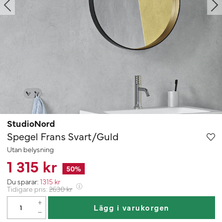
StudioNord
Spegel Frans Svart/Guld
Utan belysning
1 315 kr
50
%
Du sparar:
1315
kr
Tidigare pris:
2630
kr
Lägg i varukorgen